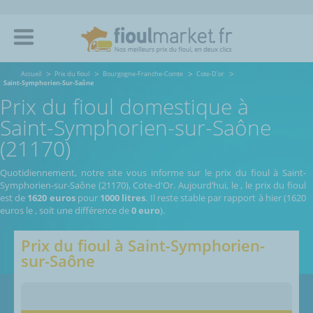
Accueil
Prix du fioul
Bourgogne-Franche-Comte
Cote-D'or
Saint-Symphorien-Sur-Saône
Prix du fioul domestique à
Saint-Symphorien-sur-Saône
(21170)
Quotidiennement, notre site vous informe sur le prix du fioul à Saint-
Symphorien-sur-Saône (21170), Cote-d'Or.
Aujourd’hui, le
,
le prix du fioul
est de
1620 euros
pour
1000 litres
. Il reste stable par rapport à hier (1620
euros le
, soit une différence de
0 euro
).
Prix du fioul à
Saint-Symphorien-
sur-Saône