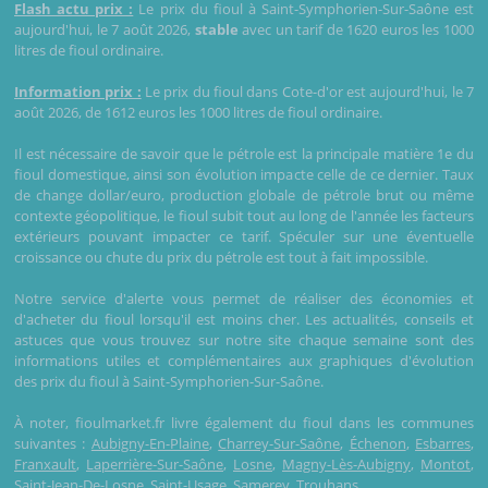
Flash actu prix :
Le prix du fioul à Saint-Symphorien-Sur-Saône est
aujourd'hui, le 7 août 2026,
stable
avec un tarif de 1620 euros les 1000
litres de fioul ordinaire.
Information prix :
Le prix du fioul dans Cote-d'or est aujourd'hui, le 7
août 2026, de 1612 euros les 1000 litres de fioul ordinaire.
Il est nécessaire de savoir que le pétrole est la principale matière 1e du
fioul domestique, ainsi son évolution impacte celle de ce dernier. Taux
de change dollar/euro, production globale de pétrole brut ou même
contexte géopolitique, le fioul subit tout au long de l'année les facteurs
extérieurs pouvant impacter ce tarif. Spéculer sur une éventuelle
croissance ou chute du prix du pétrole est tout à fait impossible.
Notre service d'alerte vous permet de réaliser des économies et
d'acheter du fioul lorsqu'il est moins cher. Les actualités, conseils et
astuces que vous trouvez sur notre site chaque semaine sont des
informations utiles et complémentaires aux graphiques d'évolution
des prix du fioul à Saint-Symphorien-Sur-Saône.
À noter, fioulmarket.fr livre également du fioul dans les communes
suivantes :
Aubigny-En-Plaine
,
Charrey-Sur-Saône
,
Échenon
,
Esbarres
,
Franxault
,
Laperrière-Sur-Saône
,
Losne
,
Magny-Lès-Aubigny
,
Montot
,
Saint-Jean-De-Losne
,
Saint-Usage
,
Samerey
,
Trouhans
.