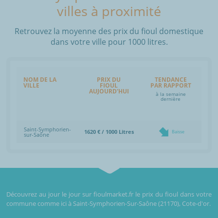
villes à proximité
Retrouvez la moyenne des prix du fioul domestique
dans votre ville pour 1000 litres.
NOM DE LA
PRIX DU
TENDANCE
VILLE
FIOUL
PAR RAPPORT
AUJOURD'HUI
à la semaine
dernière
Saint-Symphorien-
1620 € / 1000 Litres
Baisse
sur-Saône
Découvrez au jour le jour sur fioulmarket.fr le prix du fioul dans votre
commune comme ici à Saint-Symphorien-Sur-Saône (21170), Cote-d'or.