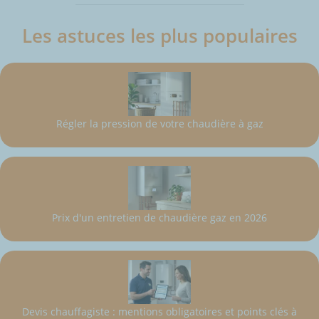
Les astuces les plus populaires
Régler la pression de votre chaudière à gaz
Prix d'un entretien de chaudière gaz en 2026
Devis chauffagiste : mentions obligatoires et points clés à