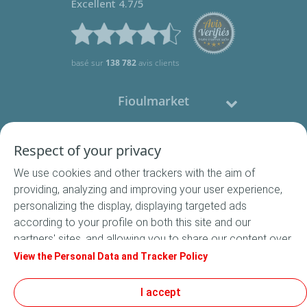
Excellent 4.7/5
basé sur
138 782
avis clients
Fioulmarket
Fioul domestique
Respect of your privacy
We use cookies and other trackers with the aim of
Nous contacter
providing, analyzing and improving your user experience,
personalizing the display, displaying targeted ads
Suivez-nous
according to your profile on both this site and our
partners' sites, and allowing you to share our content over
social media. In accordance with French legislation,
View the Personal Data and Tracker Policy
certain audience measurement cookies are stored by
default. You can change your cookie settings at any time
I accept
Conditions Générales de Vente
by clicking on the "Manage my cookies" button. By clicking