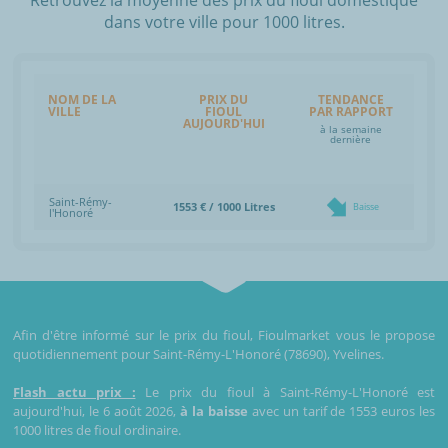
dans votre ville pour 1000 litres.
NOM DE LA
PRIX DU
TENDANCE
VILLE
FIOUL
PAR RAPPORT
AUJOURD'HUI
à la semaine
dernière
Saint-Rémy-
1553 € / 1000 Litres
Baisse
l'Honoré
Afin d'être informé sur le prix du fioul, Fioulmarket vous le propose
quotidiennement pour Saint-Rémy-L'Honoré (78690), Yvelines.
Flash actu prix :
Le prix du fioul à Saint-Rémy-L'Honoré est
aujourd'hui, le 6 août 2026,
à la baisse
avec un tarif de 1553 euros les
1000 litres de fioul ordinaire.