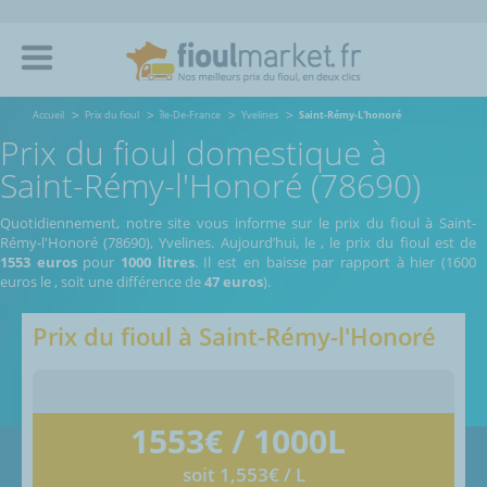
Accueil
Prix du fioul
île-De-France
Yvelines
Saint-Rémy-L'honoré
Prix du fioul domestique à
Saint-Rémy-l'Honoré (78690)
Quotidiennement, notre site vous informe sur le prix du fioul à Saint-
Rémy-l'Honoré (78690), Yvelines.
Aujourd’hui, le
,
le prix du fioul est de
1553 euros
pour
1000 litres
. Il est en baisse par rapport à hier (1600
euros le
, soit une différence de
47 euros
).
Prix du fioul à
Saint-Rémy-l'Honoré
1553
€ / 1000L
soit 1,553€ / L