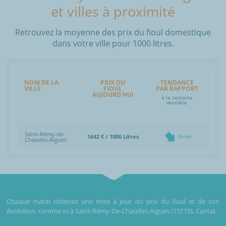
et villes à proximité
Retrouvez la moyenne des prix du fioul domestique
dans votre ville pour 1000 litres.
NOM DE LA
PRIX DU
TENDANCE
VILLE
FIOUL
PAR RAPPORT
AUJOURD'HUI
à la semaine
dernière
Saint-Rémy-de-
1642 € / 1000 Litres
Baisse
Chaudes-Aigues
Chaque matin obtenez une mise à jour du prix du fioul et de son
évolution, comme ici à Saint-Rémy-De-Chaudes-Aigues (15110), Cantal.