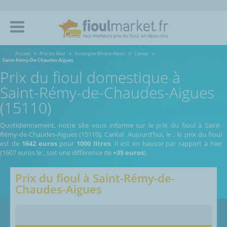
Accueil
Prix du fioul
Auvergne-Rhone-Alpes
Cantal
Saint-Rémy-De-Chaudes-Aigues
Prix du fioul domestique à
Saint-Rémy-de-Chaudes-Aigues
(15110)
Quotidiennement, notre site vous informe sur le prix du fioul à Saint-
Rémy-de-Chaudes-Aigues (15110), Cantal.
Aujourd’hui, le
,
le prix du fioul
est de
1642 euros
pour
1000 litres
. Il est en hausse par rapport à hier
(1607 euros le
, soit une différence de
+35 euros
).
Prix du fioul à
Saint-Rémy-de-
Chaudes-Aigues