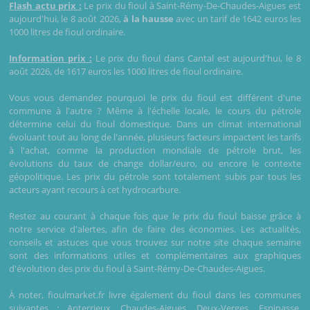
Flash actu prix :
Le prix du fioul à Saint-Rémy-De-Chaudes-Aigues est
aujourd'hui, le 8 août 2026,
à la hausse
avec un tarif de 1642 euros les
1000 litres de fioul ordinaire.
Information prix :
Le prix du fioul dans Cantal est aujourd'hui, le 8
août 2026, de 1617 euros les 1000 litres de fioul ordinaire.
Vous vous demandez pourquoi le prix du fioul est différent d'une
commune à l'autre ? Même à l'échelle locale, le cours du pétrole
détermine celui du fioul domestique. Dans un climat international
évoluant tout au long de l'année, plusieurs facteurs impactent les tarifs
à l'achat, comme la production mondiale de pétrole brut, les
évolutions du taux de change dollar/euro, ou encore le contexte
géopolitique. Les prix du pétrole sont totalement subis par tous les
acteurs ayant recours à cet hydrocarbure.
Restez au courant à chaque fois que le prix du fioul baisse grâce à
notre service d'alertes, afin de faire des économies. Les actualités,
conseils et astuces que vous trouvez sur notre site chaque semaine
sont des informations utiles et complémentaires aux graphiques
d'évolution des prix du fioul à Saint-Rémy-De-Chaudes-Aigues.
À noter, fioulmarket.fr livre également du fioul dans les communes
suivantes :
Anterrieux
,
Chaudes-Aigues
,
Deux-Verges
,
Espinasse
,