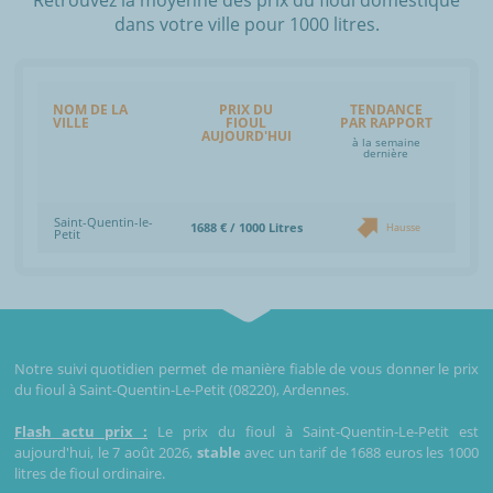
dans votre ville pour 1000 litres.
NOM DE LA
PRIX DU
TENDANCE
VILLE
FIOUL
PAR RAPPORT
AUJOURD'HUI
à la semaine
dernière
Saint-Quentin-le-
1688 € / 1000 Litres
Hausse
Petit
Notre suivi quotidien permet de manière fiable de vous donner le prix
du fioul à Saint-Quentin-Le-Petit (08220), Ardennes.
Flash actu prix :
Le prix du fioul à Saint-Quentin-Le-Petit est
aujourd'hui, le 7 août 2026,
stable
avec un tarif de 1688 euros les 1000
litres de fioul ordinaire.