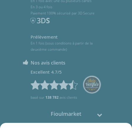
En 1 fois avec une ou plusieurs cartes
En 3 ou 4 fois
Paiement 100% sécurisé par 3D Secure
Prélèvement
En 1 fois (sous conditions à partir de la
deuxième commande)
Nos avis clients
Excellent 4.7/5
basé sur
138 782
avis clients
Fioulmarket
Fioul domestique