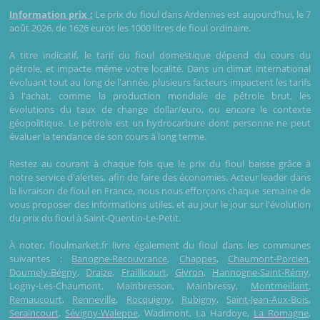
Information prix :
Le prix du fioul dans Ardennes est aujourd'hui, le 7
août 2026, de 1626 euros les 1000 litres de fioul ordinaire.
A titre indicatif, le tarif du fioul domestique dépend du cours du
pétrole, et impacte même votre localité. Dans un climat international
évoluant tout au long de l'année, plusieurs facteurs impactent les tarifs
à l'achat, comme la production mondiale de pétrole brut, les
évolutions du taux de change dollar/euro, ou encore le contexte
géopolitique. Le pétrole est un hydrocarbure dont personne ne peut
évaluer la tendance de son cours à long terme.
Restez au courant à chaque fois que le prix du fioul baisse grâce à
notre service d'alertes, afin de faire des économies. Acteur leader dans
la livraison de fioul en France, nous nous efforçons chaque semaine de
vous proposer des informations utiles, et au jour le jour sur l'évolution
du prix du fioul à Saint-Quentin-Le-Petit.
À noter, fioulmarket.fr livre également du fioul dans les communes
suivantes :
Banogne-Recouvrance
,
Chappes
,
Chaumont-Porcien
,
Doumely-Bégny
,
Draize
,
Fraillicourt
,
Givron
,
Hannogne-Saint-Rémy
,
Logny-Les-Chaumont, Mainbresson, Mainbressy,
Montmeillant
,
Remaucourt
,
Renneville
,
Rocquigny
,
Rubigny
,
Saint-Jean-Aux-Bois
,
Seraincourt
,
Sévigny-Waleppe
, Wadimont, La Hardoye,
La Romagne
,