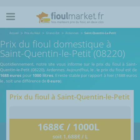
Accueil
Prix du fioul
Grand-Est
Ardennes
Saint-Quentin-Le-Petit
Prix du fioul domestique à
Saint-Quentin-le-Petit (08220)
Quotidiennement, notre site vous informe sur le prix du fioul à Saint-
Quentin-le-Petit (08220), Ardennes.
Aujourd’hui, le
,
le prix du fioul est de
1688 euros
pour
1000 litres
. Il reste stable par rapport à hier (1688 euros
le
, soit une différence de
0 euro
).
Prix du fioul à
Saint-Quentin-le-Petit
1688
€ / 1000L
soit 1,688€ / L