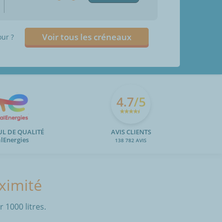
Voir tous les créneaux
our ?
4.7
/5
UL DE QUALITÉ
AVIS CLIENTS
alEnergies
138 782 AVIS
oximité
 1000 litres.