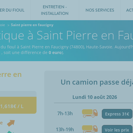
ENTRETIEN -
ER DU FIOUL
NOS SERVICES
AC
INSTALLATION
oie
Saint pierre en faucigny
tique à Saint Pierre en F
du fioul à Saint Pierre en Faucigny (74800), Haute-Savoie.
Aujourd’h
e
, soit une différence de
0 euro
).
erre en
Un camion passe dé
Lundi 10 août 2026
 1,618€ / L
7h-13h
Express 31€
ne
13h-19h
Voir les prix