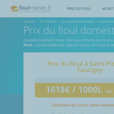
PRIX DU FIOUL
ACHET
Accueil
Prix du fioul
Auvergne-Rhone-Alpes
Haute-Sav
Prix du fioul domes
Quotidiennement, notre site vous informe sur le prix 
litres
. Il reste stable par rapport à hier (1618 euros l
Prix du fioul à
Saint Pi
Faucigny
1618
€ / 1000L
soit
Evolution du cours cette semai