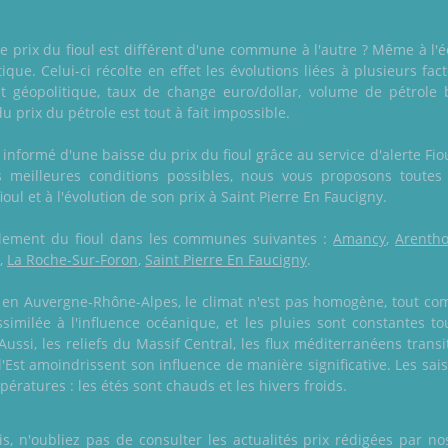
prix du fioul est différent d'une commune à l'autre ? Même à l'éch
que. Celui-ci récolte en effet les évolutions liées à plusieurs fact
at géopolitique, taux de change euro/dollar, volume de pétrole 
 prix du pétrole est tout à fait impossible.
informé d'une baisse du prix du fioul grâce au service d'alerte Fi
meilleures conditions possibles, nous vous proposons toutes 
oul et à l'évolution de son prix à Saint Pierre En Faucigny.
également du fioul dans les communes suivantes :
Amancy
,
Arenth
,
La Roche-Sur-Foron
,
Saint Pierre En Faucigny
.
ve en Auvergne-Rhône-Alpes, le climat n'est pas homogène, tout co
ssimilée à l'influence océanique, et les pluies sont constantes 
ussi, les reliefs du Massif Central, les flux méditerranéens transi
'Est amoindrissent son influence de manière significative. Les 
ératures : les étés sont chauds et les hivers froids.
 n'oubliez pas de consulter les actualités prix rédigées par nos