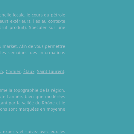
elle locale, le cours du pétrole
eurs extérieurs, liés au contexte
brut produit). Spéculer sur une
oulmarket. Afin de vous permettre
les semaines des informations
on
,
Cornier
,
Étaux
,
Saint-Laurent
,
mme la topographie de la région.
toute l'année, bien que modérées
tant par la vallée du Rhône et le
saisons sont marquées en moyenne
 experts et suivez avec eux les