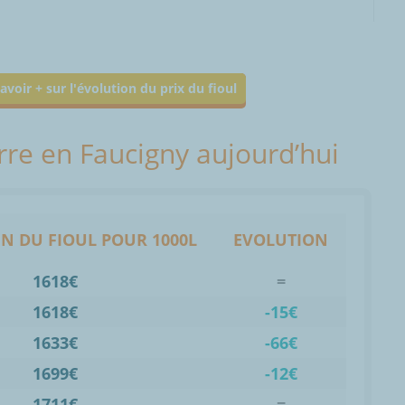
avoir + sur l'évolution du prix du fioul
erre en Faucigny aujourd’hui
N DU FIOUL POUR 1000L
EVOLUTION
1618€
=
1618€
-15€
1633€
-66€
1699€
-12€
1711€
=