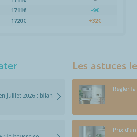
1711€
-9€
1720€
+32€
ater
Les astuces l
Régler la
n juillet 2026 : bilan
Prix d'un
6 : la hausse se