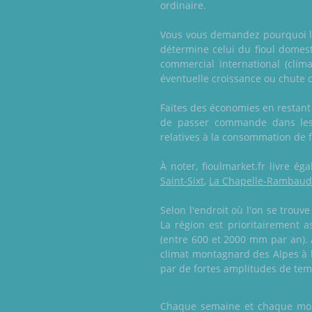
ordinaire.
Vous vous demandez pourquoi le 
détermine celui du fioul domesti
commercial international (clim
éventuelle croissance ou chute du
Faites des économies en restant 
de passer commande dans les 
relatives à la consommation de fi
À noter, fioulmarket.fr livre 
Saint-Sixt
,
La Chapelle-Rambaud
Selon l'endroit où l'on se trou
La région est prioritairement a
(entre 600 et 2000 mm par an). A
climat montagnard des Alpes à l
par de fortes amplitudes de temp
Chaque semaine et chaque mois,