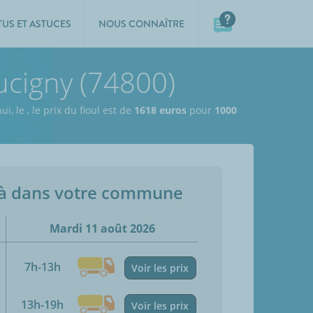
TUS ET ASTUCES
NOUS CONNAÎTRE
aucigny (74800)
ui, le
,
le prix du fioul est de
1618 euros
pour
1000
jà dans votre commune
Mardi 11 août 2026
7h-13h
Voir les prix
13h-19h
Voir les prix