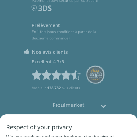
Paiement 100% sécurisé par 3D Secure
Prélèvement
En 1 fois (sous conditions à partir de la
deuxième commande)
Nos avis clients
Excellent 4.7/5
basé sur
138 782
avis clients
Fioulmarket
Fioul domestique
Respect of your privacy