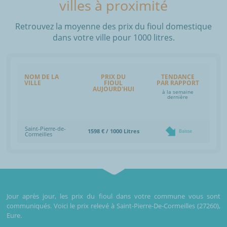
villes à proximité
Retrouvez la moyenne des prix du fioul domestique
dans votre ville pour 1000 litres.
NOM DE LA
PRIX DU
TENDANCE
VILLE
FIOUL
PAR RAPPORT
AUJOURD'HUI
à la semaine
dernière
Saint-Pierre-de-
1598 € / 1000 Litres
Baisse
Cormeilles
Jour après jour, les prix du fioul dans votre commune vous sont
communiqués. Voici le prix relevé à Saint-Pierre-De-Cormeilles (27260),
Eure.