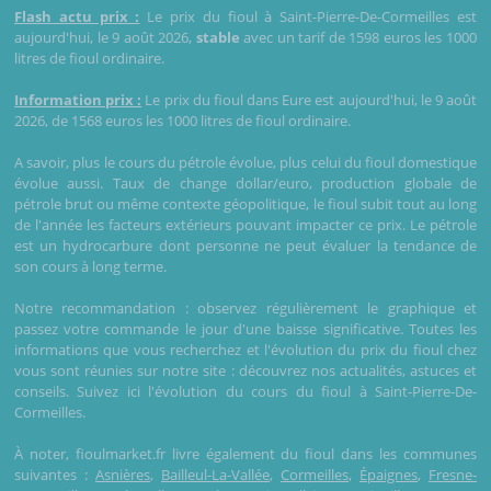
Flash actu prix :
Le prix du fioul à Saint-Pierre-De-Cormeilles est
aujourd'hui, le 9 août 2026,
stable
avec un tarif de 1598 euros les 1000
litres de fioul ordinaire.
Information prix :
Le prix du fioul dans Eure est aujourd'hui, le 9 août
2026, de 1568 euros les 1000 litres de fioul ordinaire.
A savoir, plus le cours du pétrole évolue, plus celui du fioul domestique
évolue aussi. Taux de change dollar/euro, production globale de
pétrole brut ou même contexte géopolitique, le fioul subit tout au long
de l'année les facteurs extérieurs pouvant impacter ce prix. Le pétrole
est un hydrocarbure dont personne ne peut évaluer la tendance de
son cours à long terme.
Notre recommandation : observez régulièrement le graphique et
passez votre commande le jour d'une baisse significative. Toutes les
informations que vous recherchez et l'évolution du prix du fioul chez
vous sont réunies sur notre site : découvrez nos actualités, astuces et
conseils. Suivez ici l'évolution du cours du fioul à Saint-Pierre-De-
Cormeilles.
À noter, fioulmarket.fr livre également du fioul dans les communes
suivantes :
Asnières
,
Bailleul-La-Vallée
,
Cormeilles
,
Épaignes
,
Fresne-