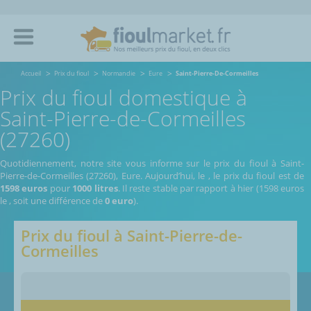
Accueil
Prix du fioul
Normandie
Eure
Saint-Pierre-De-Cormeilles
Prix du fioul domestique à
Saint-Pierre-de-Cormeilles
(27260)
Quotidiennement, notre site vous informe sur le prix du fioul à Saint-
Pierre-de-Cormeilles (27260), Eure.
Aujourd’hui, le
,
le prix du fioul est de
1598 euros
pour
1000 litres
. Il reste stable par rapport à hier (1598 euros
le
, soit une différence de
0 euro
).
Prix du fioul à
Saint-Pierre-de-
Cormeilles