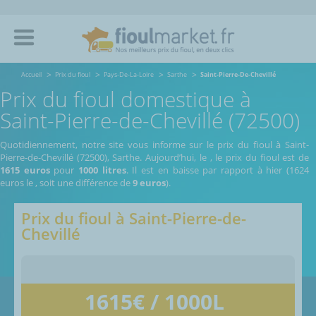
Accueil
Prix du fioul
Pays-De-La-Loire
Sarthe
Saint-Pierre-De-Chevillé
Prix du fioul domestique à
Saint-Pierre-de-Chevillé (72500)
Quotidiennement, notre site vous informe sur le prix du fioul à Saint-
Pierre-de-Chevillé (72500), Sarthe.
Aujourd’hui, le
,
le prix du fioul est de
1615 euros
pour
1000 litres
. Il est en baisse par rapport à hier (1624
euros le
, soit une différence de
9 euros
).
Prix du fioul à
Saint-Pierre-de-
Chevillé
1615
€ / 1000L