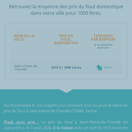
Retrouvez la moyenne des prix du fioul domestique
dans votre ville pour 1000 litres.
NOM DE LA
PRIX DU
TENDANCE
VILLE
FIOUL
PAR RAPPORT
AUJOURD'HUI
à la semaine
dernière
Saint-Pierre-de-
1615 € / 1000 Litres
Baisse
Chevillé
Sur fioulmarket.fr, nos experts vous donnent tous les jours le relevé du
prix du fioul à Saint-Pierre-De-Chevillé (72500), Sarthe.
Flash actu prix :
Le prix du fioul à Saint-Pierre-De-Chevillé est
aujourd'hui, le 7 août 2026,
à la baisse
avec un tarif de 1615 euros les