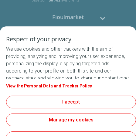
basé sur
138 782
avis clients
Fioulmarket
Fioul domestique
Respect of your privacy
We use cookies and other trackers with the aim of
Nous contacter
providing, analyzing and improving your user experience,
personalizing the display, displaying targeted ads
Suivez-nous
according to your profile on both this site and our
partners' sites, and allowing you to share our content over
social media. In accordance with French legislation,
View the Personal Data and Tracker Policy
certain audience measurement cookies are stored by
default. You can change your cookie settings at any time
I accept
Conditions Générales de Vente
by clicking on the "Manage my cookies" button. By clicking
Conditions générales d'utilisation
on the "Accept" button, you agree that we may store all
Mentions légales
Manage my cookies
cookies on your device. If you click on "Decline", only the
Données Personnelles
technical cookies required for the site to function
Cookies