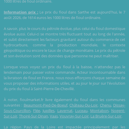
1000 litres de fioul ordinaire.
Information prix :
Le prix du fioul dans Sarthe est aujourd'hui, le 7
août 2026, de 1614 euros les 1000 litres de fioul ordinaire.
A savoir, plus le cours du pétrole évolue, plus celui du fioul domestique
évolue aussi. Celui-ci se montre très fluctuant tout au long de l'année,
et subit directement les facteurs gravitant autour du commerce de cet
hydrocarbure, comme la production mondiale, le contexte
géopolitique ou encore le taux de change monétaire. Le prix du pétrole
et son évolution sont des données que personne ne peut maîtriser.
Lorsque vous voyez un prix du fioul à la baisse, n'attendez pas le
lendemain pour passer votre commande. Acteur incontournable dans
la livraison de fioul en France, nous nous efforçons chaque semaine de
vous proposer des informations utiles, et au jour le jour sur l'évolution
du prix du fioul à Saint-Pierre-De-Chevillé.
À noter, fioulmarket.fr livre également du fioul dans les communes
suivantes :
Beaumont-Pied-De-Boeuf
,
Château-Du-Loir
,
Chenu
,
Dissay-
Sous-Courcillon
,
Flée
,
Jupilles
,
Lavernat
,
Luceau
,
Montabon
,
Nogent-
Sur-Loir
,
Thoiré-Sur-Dinan
,
Vaas
,
Vouvray-Sur-Loir
,
La Bruère-Sur-Loir
.
La région Pays de la Loire est impactée principalement par les