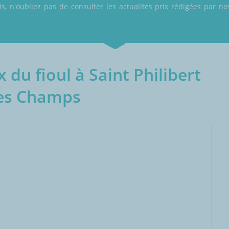
 n'oubliez pas de consulter les actualités prix rédigées par nos
 du fioul à Saint Philibert
es Champs
000L