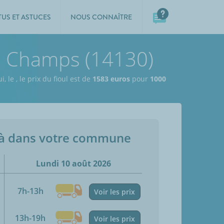
TUS ET ASTUCES
NOUS CONNAÎTRE
es Champs (14130)
i, le
,
le prix du fioul est de
1583 euros
pour
1000
jà dans votre commune
Lundi 10 août 2026
7h-13h
Voir les prix
13h-19h
Voir les prix