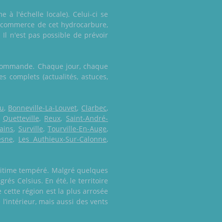
 à l'échelle locale). Celui-ci se
du commerce de cet hydrocarbure,
Il n'est pas possible de prévoir
e commande. Chaque jour, chaque
s complets (actualités, astuces,
au
,
Bonneville-La-Louvet
,
Clarbec
,
,
Quetteville
,
Reux
,
Saint-André-
ains
,
Surville
,
Tourville-En-Auge
,
esne
,
Les Authieux-Sur-Calonne
,
ritime tempéré. Malgré quelques
és Celsius. En été, le territoire
cette région est la plus arrosée
l’intérieur, mais aussi des vents