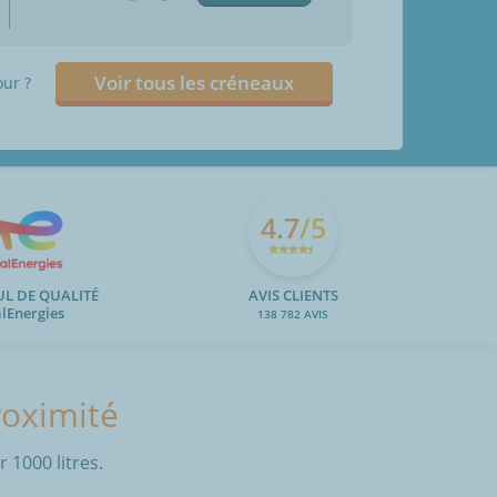
Voir tous les créneaux
our ?
4.7
/5
UL DE QUALITÉ
AVIS CLIENTS
alEnergies
138 782 AVIS
roximité
 1000 litres.