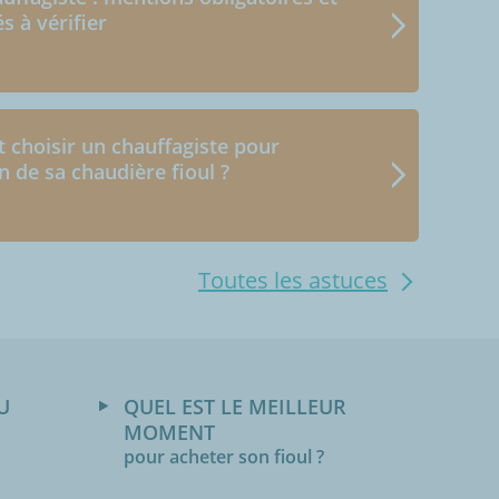
és à vérifier
choisir un chauffagiste pour
en de sa chaudière fioul ?
Toutes les astuces
U
QUEL EST LE MEILLEUR
MOMENT
pour acheter son fioul ?