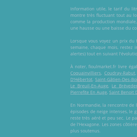
Information utile, le tarif du l
montre très fluctuant tout au l
comme la production mondiale, l
une hausse ou une baisse du co
Lorsque vous voyez un prix du 
semaine, chaque mois, restez in
alertes) tout en suivant l'évolut
À noter, fioulmarket.fr livre é
Coquainvilliers
,
Coudray-Rabut
D'Hébertot
,
Saint-Gâtien-Des-Bo
Le Breuil-En-Auge
,
Le Brévede
Pierrefite En Auge
,
Saint Benoit 
En Normandie, la rencontre de 
épisodes de neige intenses, le g
reste très aéré et peu sec. Le 
de l'Hexagone. Les zones côtière
plus soutenus.