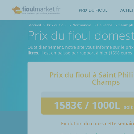
PRIX DU FIOUL
ACHET
Accueil
Prix du fioul
Normandie
Calvados
Saint ph
Prix du fioul domes
Quotidiennement, notre site vous informe sur le prix
litres
. Il est en baisse par rapport à hier (1598 euros
Prix du fioul à
Saint Phil
Champs
1583
€ / 1000L
soit
Evolution du cours cette semai