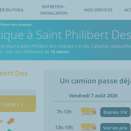
ENTRETIEN -
ER DU FIOUL
NOS SERVICES
AC
INSTALLATION
ilibert des champs
tique à Saint Philibert D
 du fioul à Saint Philibert Des Champs (14130), Calvados.
Aujourd’hu
 le
, soit une différence de
15 euros
).
ibert Des
Un camion passe dé
Vendredi 7 août 2026
 1,583€ / L
7h-13h
Express 31€
ne
13h-19h
Voir les prix