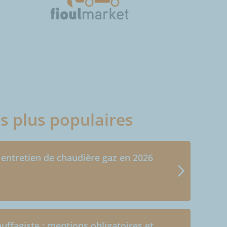
es plus populaires
 entretien de chaudière gaz en 2026
uffagiste : mentions obligatoires et