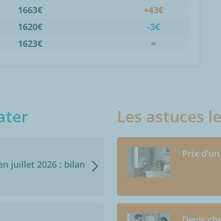
1663€
+43€
1620€
-3€
1623€
=
ater
Les astuces l
Prix d'un
n juillet 2026 : bilan
Devis cha