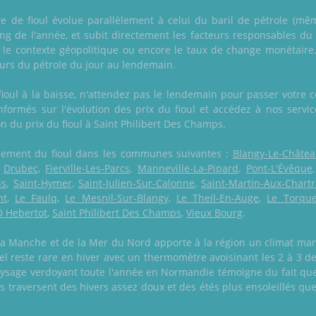
itre de fioul évolue parallèlement à celui du baril de pétrole (même
ong de l'année, et subit directement les facteurs responsables 
e contexte géopolitique ou encore le taux de change monétaire. 
urs du pétrole du jour au lendemain.
fioul à la baisse, n'attendez pas le lendemain pour passer votr
formés sur l'évolution des prix du fioul et accédez à nos service
ion du prix du fioul à Saint Philibert Des Champs.
galement du fioul dans les communes suivantes :
Blangy-Le-Châte
,
Drubec
,
Fierville-Les-Parcs
,
Manneville-La-Pipard
,
Pont-L'Évêque
is
,
Saint-Hymer
,
Saint-Julien-Sur-Calonne
,
Saint-Martin-Aux-Chartr
nt
,
Le Faulq
,
Le Mesnil-Sur-Blangy
,
Le Theil-En-Auge
,
Le Torqu
D Hebertot
,
Saint Philibert Des Champs
,
Vieux Bourg
.
la Manche et de la Mer du Nord apporte à la région un climat ma
el reste rare en hiver avec un thermomètre avoisinant les 2 à 3 degr
paysage verdoyant toute l'année en Normandie témoigne du fait que 
s traversent des hivers assez doux et des étés plus ensoleillés que 