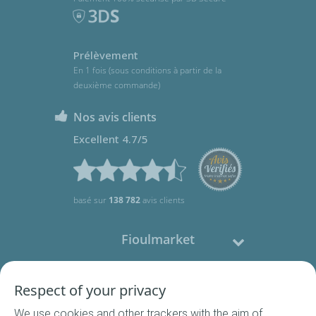
Prélèvement
En 1 fois (sous conditions à partir de la
deuxième commande)
Nos avis clients
Excellent 4.7/5
basé sur
138 782
avis clients
Fioulmarket
Fioul domestique
Respect of your privacy
We use cookies and other trackers with the aim of