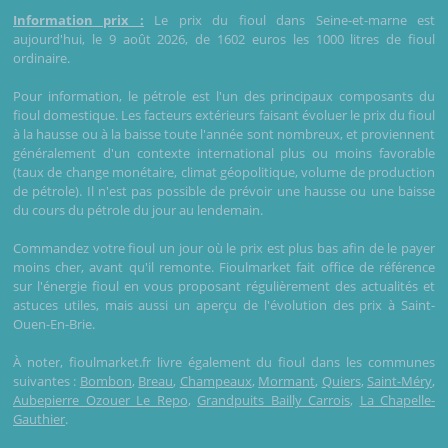
Information prix :
Le prix du fioul dans Seine-et-marne est
aujourd'hui, le 9 août 2026, de 1602 euros les 1000 litres de fioul
ordinaire.
Pour information, le pétrole est l'un des principaux composants du
fioul domestique. Les facteurs extérieurs faisant évoluer le prix du fioul
à la hausse ou à la baisse toute l'année sont nombreux, et proviennent
généralement d'un contexte international plus ou moins favorable
(taux de change monétaire, climat géopolitique, volume de production
de pétrole). Il n'est pas possible de prévoir une hausse ou une baisse
du cours du pétrole du jour au lendemain.
Commandez votre fioul un jour où le prix est plus bas afin de le payer
moins cher, avant qu'il remonte. Fioulmarket fait office de référence
sur l'énergie fioul en vous proposant régulièrement des actualités et
astuces utiles, mais aussi un aperçu de l'évolution des prix à Saint-
Ouen-En-Brie.
À noter, fioulmarket.fr livre également du fioul dans les communes
suivantes :
Bombon
,
Breau
,
Champeaux
,
Mormant
,
Quiers
,
Saint-Méry
,
Aubepierre Ozouer Le Repo
,
Grandpuits Bailly Carrois
,
La Chapelle-
Gauthier
.