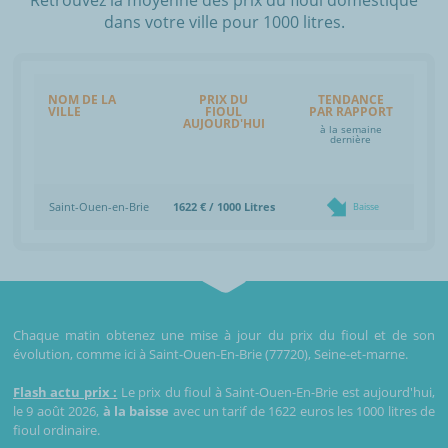
dans votre ville pour 1000 litres.
NOM DE LA
PRIX DU
TENDANCE
VILLE
FIOUL
PAR RAPPORT
AUJOURD'HUI
à la semaine
dernière
Saint-Ouen-en-Brie
1622 € / 1000 Litres
Baisse
Chaque matin obtenez une mise à jour du prix du fioul et de son
évolution, comme ici à Saint-Ouen-En-Brie (77720), Seine-et-marne.
Flash actu prix :
Le prix du fioul à Saint-Ouen-En-Brie est aujourd'hui,
le 9 août 2026,
à la baisse
avec un tarif de 1622 euros les 1000 litres de
fioul ordinaire.