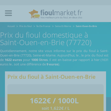
Accueil
Prix du fioul
île-De-France
Seine-Et-Marne
Saint-Ouen-En-Brie
Prix du fioul domestique à
Saint-Ouen-en-Brie (77720)
Quotidiennement, notre site vous informe sur le prix du fioul à Saint-
Ouen-en-Brie (77720), Seine-et-Marne.
Aujourd’hui, le
,
le prix du fioul est
de
1622 euros
pour
1000 litres
. Il est en baisse par rapport à hier (1631
euros le
, soit une différence de
9 euros
).
Prix du fioul à
Saint-Ouen-en-Brie
1622
€ / 1000L
soit 1,622€ / L