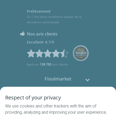
Prélèvement
En 1 fois (sous conditions à partir de la
deuxième commande)
Nos avis clients
Excellent 4.7/5
basé sur
138 782
avis clients
Fioulmarket
Fioul domestique
Respect of your privacy
We use cookies and other trackers with the aim of
Nous contacter
providing, analyzing and improving your user experience,