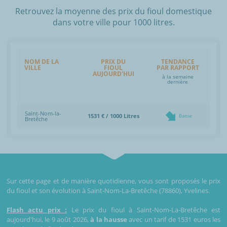
Retrouvez la moyenne des prix du fioul domestique
dans votre ville pour 1000 litres.
NOM DE LA
PRIX DU
TENDANCE
VILLE
FIOUL
PAR RAPPORT
AUJOURD'HUI
à la semaine
dernière
Saint-Nom-la-
1531 € / 1000 Litres
Baisse
Bretêche
Sur cette page et de manière quotidienne, vous sont proposés le prix
du fioul et son évolution à Saint-Nom-La-Bretêche (78860), Yvelines.
Flash actu prix :
Le prix du fioul à Saint-Nom-La-Bretêche est
aujourd'hui, le 9 août 2026,
à la hausse
avec un tarif de 1531 euros les