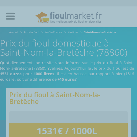
Accueil
Prix du fioul
île-De-France
Yvelines
Saint-Nom-La-Bretêche
Prix du fioul domestique à
Saint-Nom-la-Bretêche (78860)
Quotidiennement, notre site vous informe sur le prix du fioul à Saint-
Nom-la-Bretêche (78860), Yvelines.
Aujourd’hui, le
,
le prix du fioul est de
1531 euros
pour
1000 litres
. Il est en hausse par rapport à hier (1516
euros le
, soit une différence de
+15 euros
).
Prix du fioul à
Saint-Nom-la-
Bretêche
1531
€ / 1000L