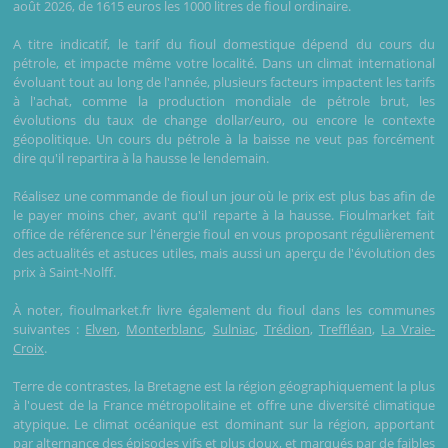
août 2026, de 1615 euros les 1000 litres de fioul ordinaire.
A titre indicatif, le tarif du fioul domestique dépend du cours du
pétrole, et impacte même votre localité. Dans un climat international
évoluant tout au long de l'année, plusieurs facteurs impactent les tarifs
à l'achat, comme la production mondiale de pétrole brut, les
évolutions du taux de change dollar/euro, ou encore le contexte
géopolitique. Un cours du pétrole à la baisse ne veut pas forcément
dire qu'il repartira à la hausse le lendemain.
Réalisez une commande de fioul un jour où le prix est plus bas afin de
le payer moins cher, avant qu'il reparte à la hausse. Fioulmarket fait
office de référence sur l'énergie fioul en vous proposant régulièrement
des actualités et astuces utiles, mais aussi un aperçu de l'évolution des
prix à Saint-Nolff.
À noter, fioulmarket.fr livre également du fioul dans les communes
suivantes :
Elven
,
Monterblanc
,
Sulniac
,
Trédion
,
Treffléan
,
La Vraie-
Croix
.
Terre de contrastes, la Bretagne est la région géographiquement la plus
à l'ouest de la France métropolitaine et offre une diversité climatique
atypique. Le climat océanique est dominant sur la région, apportant
par alternance des épisodes vifs et plus doux, et marqués par de faibles