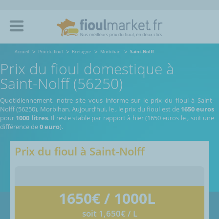
Accueil
Prix du fioul
Bretagne
Morbihan
Saint-Nolff
Prix du fioul domestique à
Saint-Nolff (56250)
Quotidiennement, notre site vous informe sur le prix du fioul à Saint-
Nolff (56250), Morbihan.
Aujourd’hui, le
,
le prix du fioul est de
1650 euros
pour
1000 litres
. Il reste stable par rapport à hier (1650 euros le
, soit une
différence de
0 euro
).
Prix du fioul à
Saint-Nolff
1650
€ / 1000L
soit 1,650€ / L