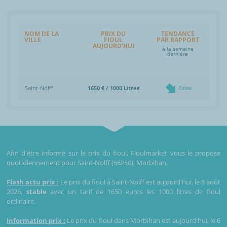
NOM DE LA
PRIX DU
TENDANCE
VILLE
FIOUL
PAR RAPPORT
AUJOURD'HUI
à la semaine
dernière
Saint-Nolff
1650 € / 1000 Litres
Baisse
Afin d'être informé sur le prix du fioul, Fioulmarket vous le propose
quotidiennement pour Saint-Nolff (56250), Morbihan.
Flash actu prix :
Le prix du fioul à Saint-Nolff est aujourd'hui, le 6 août
2026,
stable
avec un tarif de 1650 euros les 1000 litres de fioul
ordinaire.
Information prix :
Le prix du fioul dans Morbihan est aujourd'hui, le 6