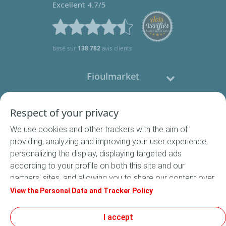
Excellent 4.7/5
basé sur
138 782
avis clients
Fioulmarket
Fioul domestique
Respect of your privacy
We use cookies and other trackers with the aim of
Nous contacter
providing, analyzing and improving your user experience,
personalizing the display, displaying targeted ads
Suivez-nous
according to your profile on both this site and our
partners' sites, and allowing you to share our content over
social media. In accordance with French legislation,
View the Personal Data and Tracker Policy
certain audience measurement cookies are stored by
default. You can change your cookie settings at any time
I accept
Conditions Générales de Vente