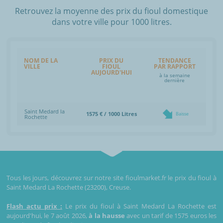
Retrouvez la moyenne des prix du fioul domestique
dans votre ville pour 1000 litres.
NOM DE LA
PRIX DU
TENDANCE
VILLE
FIOUL
PAR RAPPORT
AUJOURD'HUI
à la semaine
dernière
Saint Medard la
1575 € / 1000 Litres
Baisse
Rochette
Tous les jours, découvrez sur notre site fioulmarket.fr le prix du fioul à
Saint Medard La Rochette (23200), Creuse.
Flash actu prix :
Le prix du fioul à Saint Medard La Rochette est
aujourd'hui, le 7 août 2026,
à la hausse
avec un tarif de 1575 euros les