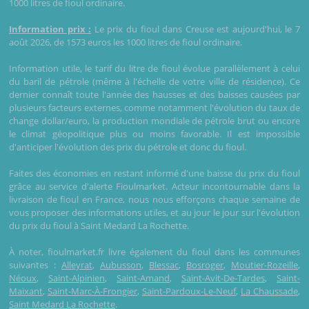
1000 litres de fioul ordinaire.
Information prix :
Le prix du fioul dans Creuse est aujourd'hui, le 7
août 2026, de 1573 euros les 1000 litres de fioul ordinaire.
Information utile, le tarif du litre de fioul évolue parallèlement à celui
du baril de pétrole (même à l'échelle de votre ville de résidence). Ce
dernier connaît toute l'année des hausses et des baisses causées par
plusieurs facteurs externes, comme notamment l'évolution du taux de
change dollar/euro, la production mondiale de pétrole brut ou encore
le climat géopolitique plus ou moins favorable. Il est impossible
d'anticiper l'évolution des prix du pétrole et donc du fioul.
Faites des économies en restant informé d'une baisse du prix du fioul
grâce au service d'alerte Fioulmarket. Acteur incontournable dans la
livraison de fioul en France, nous nous efforçons chaque semaine de
vous proposer des informations utiles, et au jour le jour sur l'évolution
du prix du fioul à Saint Medard La Rochette.
À noter, fioulmarket.fr livre également du fioul dans les communes
suivantes :
Alleyrat
,
Aubusson
,
Blessac
,
Bosroger
,
Moutier-Rozeille
,
Néoux
,
Saint-Alpinien
,
Saint-Amand
,
Saint-Avit-De-Tardes
,
Saint-
Maixant
,
Saint-Marc-À-Frongier
,
Saint-Pardoux-Le-Neuf
,
La Chaussade
,
Saint Medard La Rochette
.