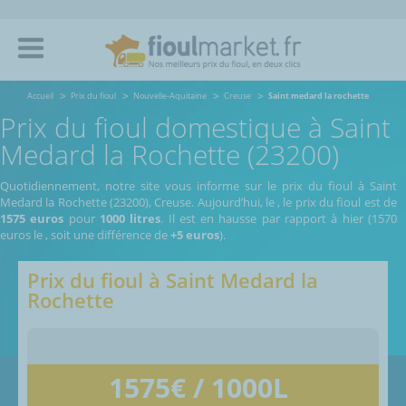
Accueil
Prix du fioul
Nouvelle-Aquitaine
Creuse
Saint medard la rochette
Prix du fioul domestique à Saint
Medard la Rochette (23200)
Quotidiennement, notre site vous informe sur le prix du fioul à Saint
Medard la Rochette (23200), Creuse.
Aujourd’hui, le
,
le prix du fioul est de
1575 euros
pour
1000 litres
. Il est en hausse par rapport à hier (1570
euros le
, soit une différence de
+5 euros
).
Prix du fioul à
Saint Medard la
Rochette
1575
€ / 1000L