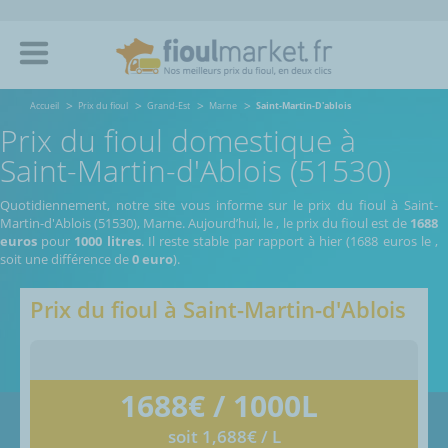
Accueil
Prix du fioul
Grand-Est
Marne
Saint-Martin-D'ablois
Prix du fioul domestique à
Saint-Martin-d'Ablois (51530)
Quotidiennement, notre site vous informe sur le prix du fioul à Saint-
Martin-d'Ablois (51530), Marne.
Aujourd’hui, le
,
le prix du fioul est de
1688
euros
pour
1000 litres
. Il reste stable par rapport à hier (1688 euros le
,
soit une différence de
0 euro
).
Prix du fioul à
Saint-Martin-d'Ablois
1688
€ / 1000L
soit 1,688€ / L