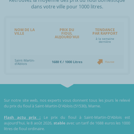
dans votre ville pour 1000 litres.
NOM DE LA
PRIX DU
TENDANCE
VILLE
FIOUL
PAR RAPPORT
AUJOURD'HUI
à la semaine
dernière
Saint-Martin-
1688 € / 1000 Litres
Hausse
d'Ablois
Sur notre site web, nos experts vous donnent tous les jours le relevé
du prix du fioul à Saint-Martin-D'Ablois (51530), Marne.
Flash actu prix :
Le prix du fioul à Saint-Martin-D'Ablois est
aujourd'hui, le 8 août 2026,
stable
avec un tarif de 1688 euros les 1000
litres de fioul ordinaire.