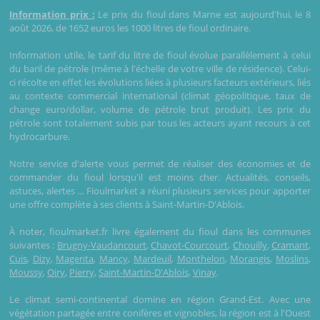
Information prix :
Le prix du fioul dans Marne est aujourd'hui, le 8
août 2026, de 1652 euros les 1000 litres de fioul ordinaire.
Information utile, le tarif du litre de fioul évolue parallèlement à celui
du baril de pétrole (même à l'échelle de votre ville de résidence). Celui-
ci récolte en effet les évolutions liées à plusieurs facteurs extérieurs, liés
au contexte commercial international (climat géopolitique, taux de
change euro/dollar, volume de pétrole brut produit). Les prix du
pétrole sont totalement subis par tous les acteurs ayant recours à cet
hydrocarbure.
Notre service d'alerte vous permet de réaliser des économies et de
commander du fioul lorsqu'il est moins cher. Actualités, conseils,
astuces, alertes ... Fioulmarket a réuni plusieurs services pour apporter
une offre complète à ses clients à Saint-Martin-D'Ablois.
À noter, fioulmarket.fr livre également du fioul dans les communes
suivantes :
Brugny-Vaudancourt
,
Chavot-Courcourt
,
Chouilly
,
Cramant
,
Cuis
,
Dizy
,
Magenta
,
Mancy
,
Mardeuil
,
Monthelon
,
Morangis
,
Moslins
,
Moussy
,
Oiry
,
Pierry
,
Saint-Martin-D'Ablois
,
Vinay
.
Le climat semi-continental domine en région Grand-Est. Avec une
végétation partagée entre conifères et vignobles, la région est à l'Ouest