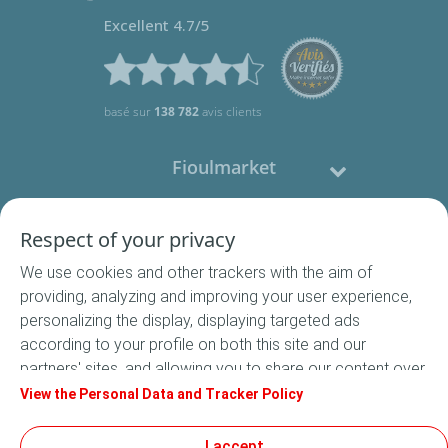
Excellent 4.7/5
basé sur
138 782
avis clients
Fioulmarket
Fioul domestique
Respect of your privacy
We use cookies and other trackers with the aim of
Nous contacter
providing, analyzing and improving your user experience,
personalizing the display, displaying targeted ads
Suivez-nous
according to your profile on both this site and our
partners' sites, and allowing you to share our content over
social media. In accordance with French legislation,
View the Personal Data and Tracker Policy
certain audience measurement cookies are stored by
default. You can change your cookie settings at any time
I accept