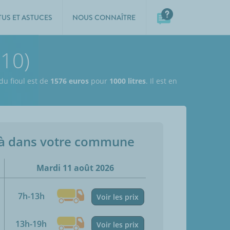
TUS ET ASTUCES
NOUS CONNAÎTRE
210)
 du fioul est de
1576 euros
pour
1000 litres
. Il est en
jà dans votre commune
Mardi 11 août 2026
7h-13h
Voir les prix
13h-19h
Voir les prix