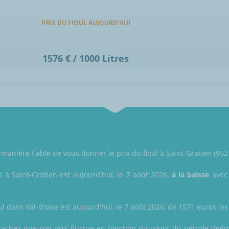
PRIX DU FIOUL AUJOURD'HUI
1576 € / 1000 Litres
anière fiable de vous donner le prix du fioul à Saint-Gratien (9521
l à Saint-Gratien est aujourd'hui, le 7 août 2026,
à la baisse
avec 
ul dans Val-d'oise est aujourd'hui, le 7 août 2026, de 1571 euros les 
sachez que son prix fluctue en fonction du cours du pétrole (même 