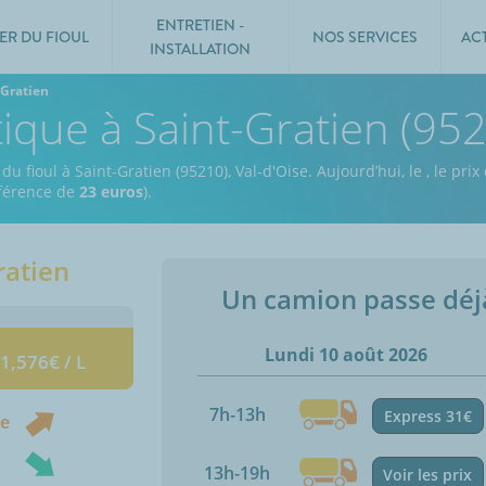
ENTRETIEN -
ER DU FIOUL
NOS SERVICES
AC
INSTALLATION
-Gratien
tique à Saint-Gratien (95
du fioul à Saint-Gratien (95210), Val-d'Oise.
Aujourd’hui, le
,
le prix
ifférence de
23 euros
).
ratien
Un camion passe dé
Lundi 10 août 2026
 1,576€ / L
7h-13h
Express 31€
ne
13h-19h
Voir les prix