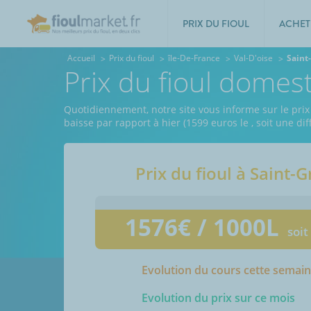
PRIX DU FIOUL
ACHET
Accueil
Prix du fioul
île-De-France
Val-D'oise
Saint
Prix du fioul domes
Quotidiennement, notre site vous informe sur le prix 
baisse par rapport à hier (1599 euros le
, soit une d
Prix du fioul à
Saint-G
1576
€ / 1000L
soit
Evolution du cours cette semai
Evolution du prix sur ce mois