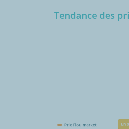
Tendance des pri
€/1
En s
Prix Fioulmarket