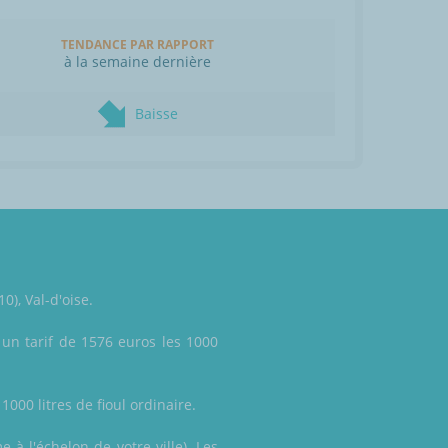
TENDANCE PAR RAPPORT
à la semaine dernière
Baisse
0), Val-d'oise.
un tarif de 1576 euros les 1000
1000 litres de fioul ordinaire.
à l'échelon de votre ville). Les