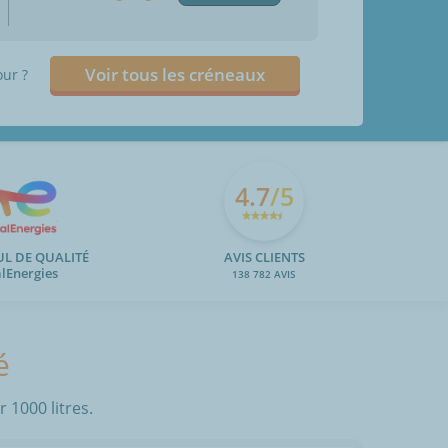
Voir tous les créneaux
our ?
4.7
/5
UL DE QUALITÉ
AVIS CLIENTS
alEnergies
138 782 AVIS
é
 1000 litres.