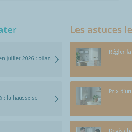
ater
Les astuces l
Régler la
n juillet 2026 : bilan
Prix d'un
6 : la hausse se
Devis cha