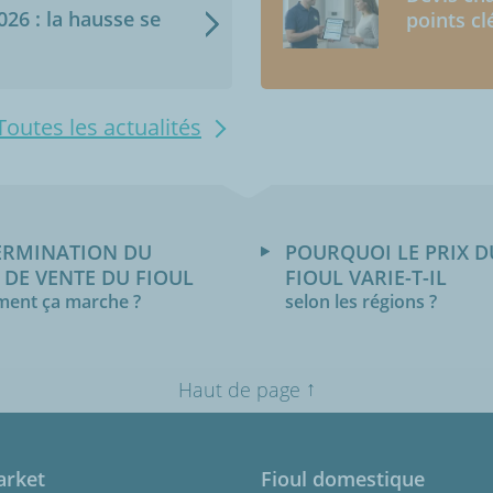
2026 : la hausse se
points cl
Toutes les actualités
ERMINATION DU
POURQUOI LE PRIX D
 DE VENTE DU FIOUL
FIOUL VARIE-T-IL
ent ça marche ?
selon les régions ?
↑
Haut de page
arket
Fioul domestique