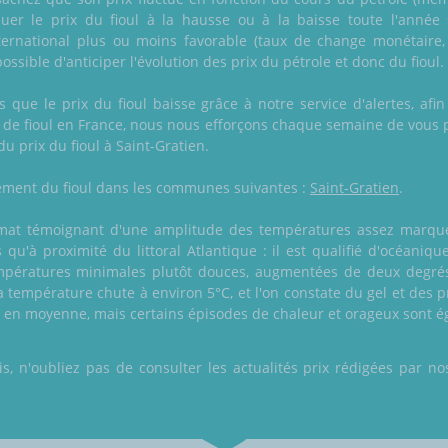
oluer le prix du fioul à la hausse ou à la baisse toute l'anné
ernational plus ou moins favorable (taux de change monétaire,
possible d'anticiper l'évolution des prix du pétrole et donc du fioul.
 que le prix du fioul baisse grâce à notre service d'alertes, afi
n de fioul en France, nous nous efforçons chaque semaine de vous p
 du prix du fioul à Saint-Gratien.
alement du fioul dans les communes suivantes :
Saint-Gratien
.
imat témoignant d'une amplitude des températures assez marquée e
u'à proximité du littoral Atlantique : il est qualifié d'océaniqu
mpératures minimales plutôt douces, augmentées de deux degrés
a température chute à environ 5°C, et l'on constate du gel et des pr
°C en moyenne, mais certains épisodes de chaleur et orageux sont é
 n'oubliez pas de consulter les actualités prix rédigées par nos