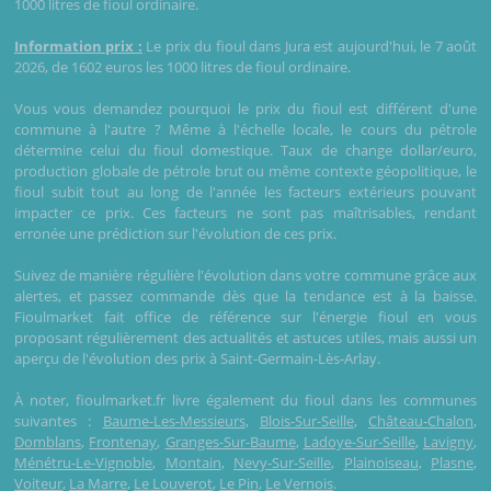
1000 litres de fioul ordinaire.
Information prix :
Le prix du fioul dans Jura est aujourd'hui, le 7 août
2026, de 1602 euros les 1000 litres de fioul ordinaire.
Vous vous demandez pourquoi le prix du fioul est différent d'une
commune à l'autre ? Même à l'échelle locale, le cours du pétrole
détermine celui du fioul domestique. Taux de change dollar/euro,
production globale de pétrole brut ou même contexte géopolitique, le
fioul subit tout au long de l'année les facteurs extérieurs pouvant
impacter ce prix. Ces facteurs ne sont pas maîtrisables, rendant
erronée une prédiction sur l'évolution de ces prix.
Suivez de manière régulière l'évolution dans votre commune grâce aux
alertes, et passez commande dès que la tendance est à la baisse.
Fioulmarket fait office de référence sur l'énergie fioul en vous
proposant régulièrement des actualités et astuces utiles, mais aussi un
aperçu de l'évolution des prix à Saint-Germain-Lès-Arlay.
À noter, fioulmarket.fr livre également du fioul dans les communes
suivantes :
Baume-Les-Messieurs
,
Blois-Sur-Seille
,
Château-Chalon
,
Domblans
,
Frontenay
,
Granges-Sur-Baume
,
Ladoye-Sur-Seille
,
Lavigny
,
Ménétru-Le-Vignoble
,
Montain
,
Nevy-Sur-Seille
,
Plainoiseau
,
Plasne
,
Voiteur
,
La Marre
,
Le Louverot
,
Le Pin
,
Le Vernois
.