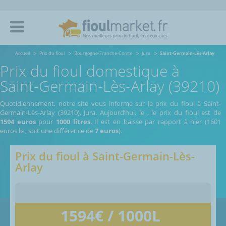
Accueil
Prix du fioul
Bourgogne-Franche-Comte
Jura
Saint-Germain-Lès-Arlay
Prix du fioul domestique à
Saint-Germain-Lès-Arlay (39210)
Quotidiennement, notre site vous informe sur le prix du fioul à Saint-
Germain-Lès-Arlay (39210), Jura.
Aujourd’hui, le
,
le prix du fioul est de
1594 euros
pour
1000 litres
. Il est en baisse par rapport à hier (1601
euros le
, soit une différence de
7 euros
).
Prix du fioul à
Saint-Germain-Lès-
Arlay
1594
€ / 1000L