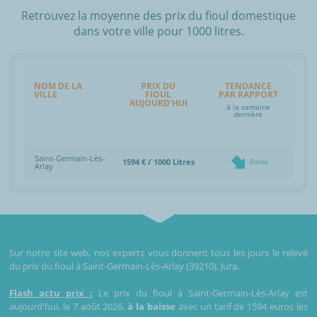
Retrouvez la moyenne des prix du fioul domestique
dans votre ville pour 1000 litres.
NOM DE LA
PRIX DU
TENDANCE
VILLE
FIOUL
PAR RAPPORT
AUJOURD'HUI
à la semaine
dernière
Saint-Germain-Lès-
1594 € / 1000 Litres
Baisse
Arlay
Sur notre site web, nos experts vous donnent tous les jours le relevé
du prix du fioul à Saint-Germain-Lès-Arlay (39210), Jura.
Flash actu prix :
Le prix du fioul à Saint-Germain-Lès-Arlay est
aujourd'hui, le 7 août 2026,
à la baisse
avec un tarif de 1594 euros les