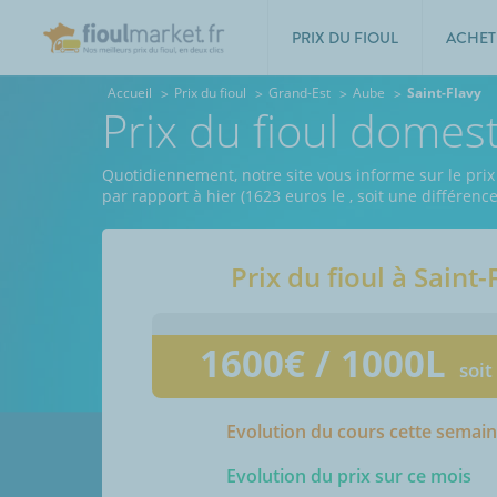
PRIX DU FIOUL
ACHET
Accueil
Prix du fioul
Grand-Est
Aube
Saint-Flavy
Prix du fioul domest
Quotidiennement, notre site vous informe sur le prix 
par rapport à hier (1623 euros le
, soit une différenc
Prix du fioul à
Saint-
1600
€ / 1000L
soit
Evolution du cours cette semai
Evolution du prix sur ce mois