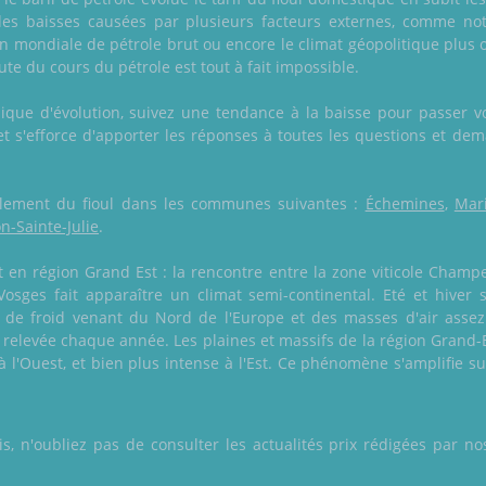
des baisses causées par plusieurs facteurs externes, comme no
on mondiale de pétrole brut ou encore le climat géopolitique plus 
te du cours du pétrole est tout à fait impossible.
phique d'évolution, suivez une tendance à la baisse pour passer 
, et s'efforce d'apporter les réponses à toutes les questions et de
également du fioul dans les communes suivantes :
Échemines
,
Mari
on-Sainte-Julie
.
n région Grand Est : la rencontre entre la zone viticole Champe
 Vosges fait apparaître un climat semi-continental. Eté et hive
 de froid venant du Nord de l'Europe et des masses d'air assez
t relevée chaque année. Les plaines et massifs de la région Grand-
e à l'Ouest, et bien plus intense à l'Est. Ce phénomène s'amplifie 
 n'oubliez pas de consulter les actualités prix rédigées par nos