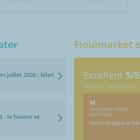
ater
Fioulmarket s
Excellent
5/5
n juillet 2026 : bilan
basé sur 1 avis clients
M
Saint-Flavy (10350)
25/10/2024
6 : la hausse se
Service pratique et fiab