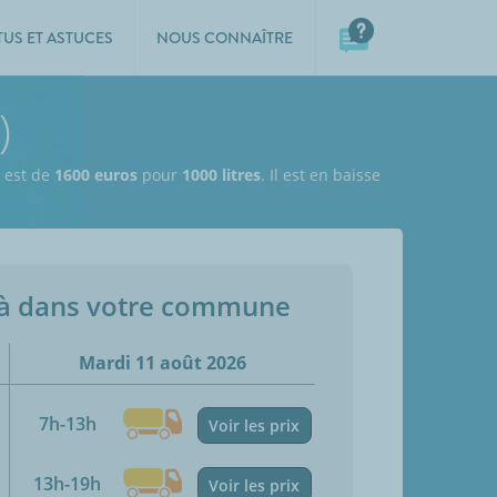
TUS ET ASTUCES
NOUS CONNAÎTRE
)
l est de
1600 euros
pour
1000 litres
. Il est en baisse
jà dans votre commune
Mardi 11 août 2026
7h-13h
Voir les prix
13h-19h
Voir les prix