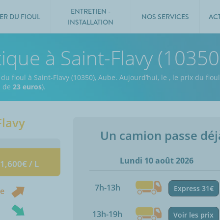
ENTRETIEN -
ER DU FIOUL
NOS SERVICES
AC
INSTALLATION
ique à Saint-Flavy (10350
du fioul à Saint-Flavy (10350), Aube.
Aujourd’hui, le
,
le prix du fiou
e de
23 euros
).
Flavy
Un camion passe dé
Lundi 10 août 2026
 1,600€ / L
7h-13h
Express 31€
ne
13h-19h
Voir les prix