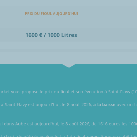
PRIX DU FIOUL AUJOURD'HUI
1600 € / 1000 Litres
ket vous propose le prix du fioul et son évolution à Saint-Flavy (1
 à Saint-Flavy est aujourd'hui, le 8 août 2026,
à la baisse
avec un ta
ul dans Aube est aujourd'hui, le 8 août 2026, de 1616 euros les 1000 
le baril de pétrole évolue le tarif du fioul domestique en subit les