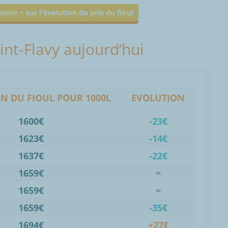
avoir + sur l'évolution du prix du fioul
aint-Flavy aujourd’hui
N DU FIOUL POUR 1000L
EVOLUTION
1600€
-23€
1623€
-14€
1637€
-22€
1659€
=
1659€
=
1659€
-35€
1694€
+27€