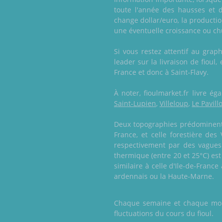
toute l'année des hausses et 
change dollar/euro, la producti
une éventuelle croissance ou chu
Si vous restez attentif au gra
leader sur la livraison de fioul
France et donc à Saint-Flavy.
À noter, fioulmarket.fr livre 
Saint-Lupien
,
Villeloup
,
Le Pavill
Deux topographies prédominent e
France, et celle forestière des
respectivement par des vagues
thermique (entre 20 et 25°C) es
similaire à celle d'Ile-de-Franc
ardennais ou la Haute-Marne.
Chaque semaine et chaque mois,
fluctuations du cours du fioul.