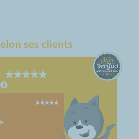
elon ses clients
le