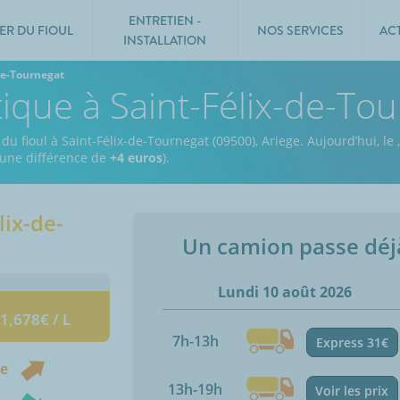
ENTRETIEN -
ER DU FIOUL
NOS SERVICES
AC
INSTALLATION
De-Tournegat
tique à Saint-Félix-de-To
du fioul à Saint-Félix-de-Tournegat (09500), Ariege.
Aujourd’hui, le
,
t une différence de
+4 euros
).
lix-de-
Un camion passe dé
Lundi 10 août 2026
 1,678€ / L
7h-13h
Express 31€
ne
13h-19h
Voir les prix