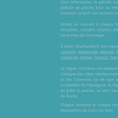
Pour information, le pétrole e
globale de pétrole brut ou mêm
impacter ce tarif. Ces facteurs s
Restez au courant à chaque foi
Actualités, conseils, astuces, a
Saint-Félix-De-Tournegat.
À noter, fioulmarket.fr livre ég
Lapenne
,
Malegoude
,
Manses
,
Sainte-Foi
,
Teilhet
,
Tourtrol
,
Troy
La région Occitanie est idéalem
s'éloigne des côtes méditerrané
et des Cévennes, ou de type oc
ensoleillée de l'Hexagone, la r
de grêle et averses. Le vent sou
du Nord).
Chaque semaine et chaque mois,
fluctuations du cours du fioul.