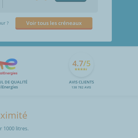
Voir tous les créneaux
our ?
4.7
/5
UL DE QUALITÉ
AVIS CLIENTS
alEnergies
138 782 AVIS
oximité
 1000 litres.