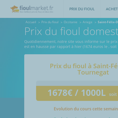
PRIX DU FIOUL
ACHET
Accueil
Prix du fioul
Occitanie
Ariege
Saint-Félix-
Prix du fioul domes
Quotidiennement, notre site vous informe sur le prix 
est en hausse par rapport à hier (1674 euros le
, soi
Prix du fioul à
Saint-Fé
Tournegat
1678
€ / 1000L
soit
Evolution du cours cette semai