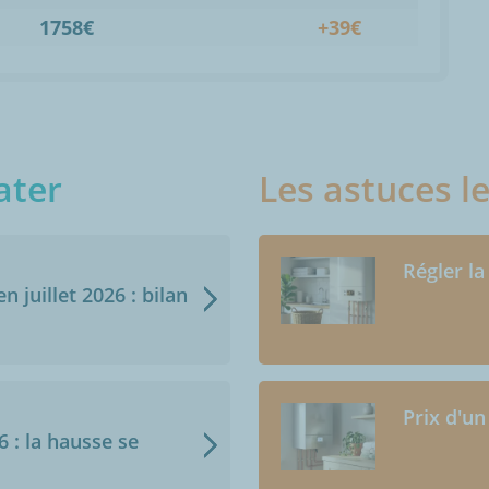
1758€
+39€
ater
Les astuces l
Régler la
n juillet 2026 : bilan
Prix d'un
6 : la hausse se