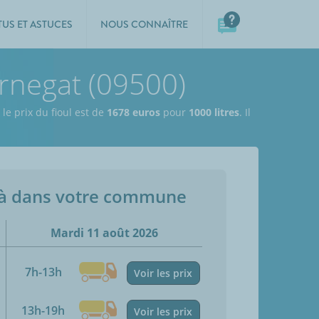
TUS ET ASTUCES
NOUS CONNAÎTRE
urnegat (09500)
le prix du fioul est de
1678 euros
pour
1000 litres
. Il
jà dans votre commune
Mardi 11 août 2026
7h-13h
Voir les prix
13h-19h
Voir les prix