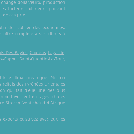
 change dollar/euro, production
les facteurs extérieurs pouvant
n de ces prix.
afin de réaliser des économies.
ne offre complète à ses clients à
ls-Des-Baylès
,
Coutens
,
Lagarde
,
as-Capou
,
Saint-Quentin-La-Tour
,
bir le climat océanique. Plus on
 reliefs des Pyrénées Orientales
on qui fait d'elle une des plus
omme hiver, entre orages, chutes
ire Sirocco (vent chaud d'Afrique
 experts et suivez avec eux les