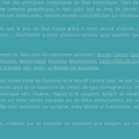
st l'un des principaux composants du fioul domestique. Taux de
e contexte géopolitique, le fioul subit tout au long de l'année 
ont non maîtrisables, rendant erronée une prédiction sur l'évolutio
s que le prix du fioul baisse grâce à notre service d'alertes, 
lertes ... Fioulmarket a réuni plusieurs services pour apporter u
alement du fioul dans les communes suivantes :
Besset
,
Camon
,
Caza
Mirepoix
,
Moulin-Neuf
,
Rieucros
,
Roumengoux
,
Saint-Julien-De-Gr
e-D'Ariège
,
Vals
,
Viviès
,
La Bastide-De-Bousignac
.
ent située entre les Pyrénées et le Massif Central pour ne pas su
ennes, plus on se rapproche de climats de type montagnard sur les
éanique vers l'Aubrac, l'Agout et le Laugaret. Malgré sa situati
égion est toute l'année marquée par de fortes perturbations, été c
ffle aussi beaucoup sur la région, entre Mistral et Tramontane, vo
 n'oubliez pas de consulter les actualités prix rédigées par nos