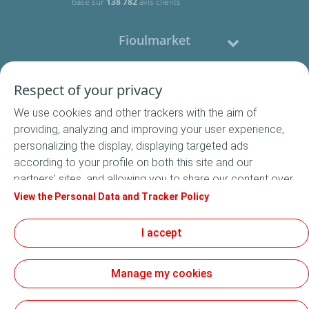
basé sur
138 782
avis clients
Fioulmarket
Fioul domestique
Respect of your privacy
We use cookies and other trackers with the aim of
Nous contacter
providing, analyzing and improving your user experience,
personalizing the display, displaying targeted ads
Suivez-nous
according to your profile on both this site and our
partners' sites, and allowing you to share our content over
social media. In accordance with French legislation,
View the Personal Data and Tracker Policy
certain audience measurement cookies are stored by
default. You can change your cookie settings at any time
I accept
Conditions Générales de Vente
by clicking on the "Manage my cookies" button. By clicking
Conditions générales d'utilisation
on the "Accept" button, you agree that we may store all
Mentions légales
Manage my cookies
cookies on your device. If you click on "Decline", only the
Données Personnelles
technical cookies required for the site to function
Cookies