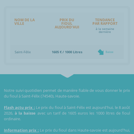
NOM DE LA
PRIX DU
TENDANCE
VILLE
FIOUL
PAR RAPPORT
AUJOURD'HUI
à la semaine
dernière
Saint-Félix
1605 € / 1000 Litres
Baisse
Notre suivi quotidien permet de manière fiable de vous donner le prix
du fioul à Saint-Félix (74540), Haute-savoie.
Flash actu prix :
Le prix du fioul à Saint-Félix est aujourd'hui, le 8 août
2026,
à la baisse
avec un tarif de 1605 euros les 1000 litres de fioul
ordinaire.
Information prix :
Le prix du fioul dans Haute-savoie est aujourd'hui,