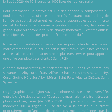
le 8 août 2026, de 1618 euros les 1000 litres de fioul ordinaire.
Pour information, le pétrole est l'un des principaux composants du
fioul domestique. Celui-ci se montre très fluctuant tout au long de
l'année, et subit directement les facteurs responsables du commerce
de cet hydrocarbure, comme la production mondiale, le contexte
géopolitique ou encore le taux de change monétaire. Il est très difficile
d'anticiper l'évolution des prix du pétrole et donc du fioul.
Notre recommandation : observez tous les jours la tendance et passez
votre commande le jour d'une baisse significative. Actualités, conseils,
astuces, alertes ... Fioulmarket a réuni plusieurs services pour apporter
une offre complète à ses clients à Saint-Félix.
À noter, fioulmarket.fr livre également du fioul dans les communes
suivantes :
Alby-sur-Chéran
,
Allèves
,
Chainaz-Les-Frasses
,
Chapeiry
,
Cusy
,
Gruffy
,
Héry-Sur-Alby
,
Mûres
,
Saint-Félix
,
Viuz-La-Chiésaz
,
Saint
Sylvestre
.
La géographie de la région Auvergne-Rhône-Alpes est très diversifiée,
entre la chaîne des volcans à l'Ouest et le massif alpin à la frontière. Les
pluies sont régulières (de 600 à 2000 mm par an) tout en restant
modérées sur la région, qui se trouve à la croisée d'un climat
prioritairement océanique, de remontées méditerranéennes par la