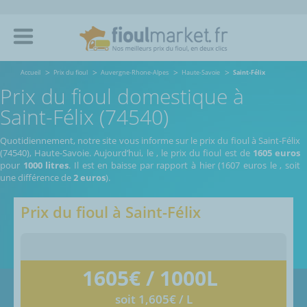
Accueil
Prix du fioul
Auvergne-Rhone-Alpes
Haute-Savoie
Saint-Félix
Prix du fioul domestique à
Saint-Félix (74540)
Quotidiennement, notre site vous informe sur le prix du fioul à Saint-Félix
(74540), Haute-Savoie.
Aujourd’hui, le
,
le prix du fioul est de
1605 euros
pour
1000 litres
. Il est en baisse par rapport à hier (1607 euros le
, soit
une différence de
2 euros
).
Prix du fioul à
Saint-Félix
1605
€ / 1000L
soit 1,605€ / L