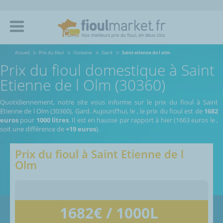
Accueil
Prix du fioul
Occitanie
Gard
Saint etienne de l olm
Prix du fioul domestique à Saint
Etienne de l Olm (30360)
Quotidiennement, notre site vous informe sur le prix du fioul à Saint
Etienne de l Olm (30360), Gard.
Aujourd’hui, le
,
le prix du fioul est de
1682
euros
pour
1000 litres
. Il est en hausse par rapport à hier (1663 euros le
,
soit une différence de
+19 euros
).
Prix du fioul à
Saint Etienne de l
Olm
1682
€ / 1000L