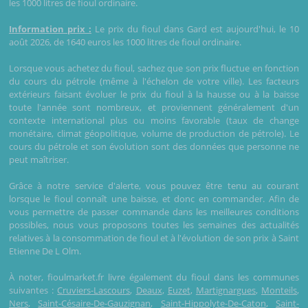
les 1000 litres de fioul ordinaire.
Information prix :
Le prix du fioul dans Gard est aujourd'hui, le 10
août 2026, de 1640 euros les 1000 litres de fioul ordinaire.
Lorsque vous achetez du fioul, sachez que son prix fluctue en fonction
du cours du pétrole (même à l'échelon de votre ville). Les facteurs
extérieurs faisant évoluer le prix du fioul à la hausse ou à la baisse
toute l'année sont nombreux, et proviennent généralement d'un
contexte international plus ou moins favorable (taux de change
monétaire, climat géopolitique, volume de production de pétrole). Le
cours du pétrole et son évolution sont des données que personne ne
peut maîtriser.
Grâce à notre service d'alerte, vous pouvez être tenu au courant
lorsque le fioul connaît une baisse, et donc en commander. Afin de
vous permettre de passer commande dans les meilleures conditions
possibles, nous vous proposons toutes les semaines des actualités
relatives à la consommation de fioul et à l'évolution de son prix à Saint
Etienne De L Olm.
À noter, fioulmarket.fr livre également du fioul dans les communes
suivantes :
Cruviers-Lascours
,
Deaux
,
Euzet
,
Martignargues
,
Monteils
,
Ners
,
Saint-Césaire-De-Gauzignan
,
Saint-Hippolyte-De-Caton
,
Saint-