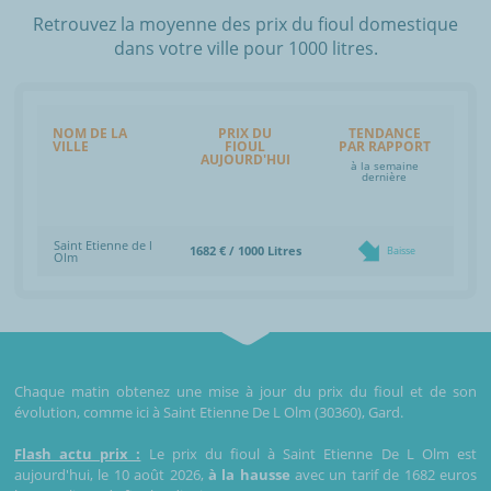
Retrouvez la moyenne des prix du fioul domestique
dans votre ville pour 1000 litres.
NOM DE LA
PRIX DU
TENDANCE
VILLE
FIOUL
PAR RAPPORT
AUJOURD'HUI
à la semaine
dernière
Saint Etienne de l
1682 € / 1000 Litres
Baisse
Olm
Chaque matin obtenez une mise à jour du prix du fioul et de son
évolution, comme ici à Saint Etienne De L Olm (30360), Gard.
Flash actu prix :
Le prix du fioul à Saint Etienne De L Olm est
aujourd'hui, le 10 août 2026,
à la hausse
avec un tarif de 1682 euros