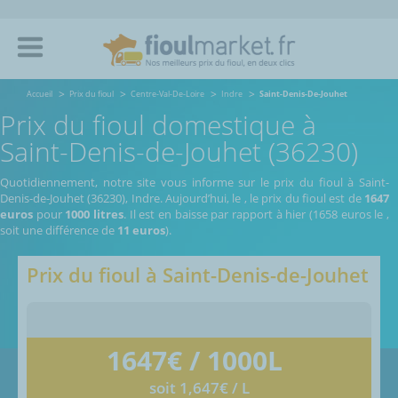
Accueil
Prix du fioul
Centre-Val-De-Loire
Indre
Saint-Denis-De-Jouhet
Prix du fioul domestique à
Saint-Denis-de-Jouhet (36230)
Quotidiennement, notre site vous informe sur le prix du fioul à Saint-
Denis-de-Jouhet (36230), Indre.
Aujourd’hui, le
,
le prix du fioul est de
1647
euros
pour
1000 litres
. Il est en baisse par rapport à hier (1658 euros le
,
soit une différence de
11 euros
).
Prix du fioul à
Saint-Denis-de-Jouhet
1647
€ / 1000L
soit 1,647€ / L