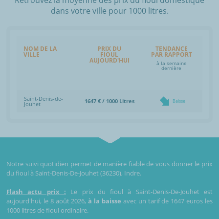
dans votre ville pour 1000 litres.
NOM DE LA
PRIX DU
TENDANCE
VILLE
FIOUL
PAR RAPPORT
AUJOURD'HUI
à la semaine
dernière
Saint-Denis-de-
1647 € / 1000 Litres
Baisse
Jouhet
Notre suivi quotidien permet de manière fiable de vous donner le prix
du fioul à Saint-Denis-De-Jouhet (36230), Indre.
Flash actu prix :
Le prix du fioul à Saint-Denis-De-Jouhet est
aujourd'hui, le 8 août 2026,
à la baisse
avec un tarif de 1647 euros les
1000 litres de fioul ordinaire.