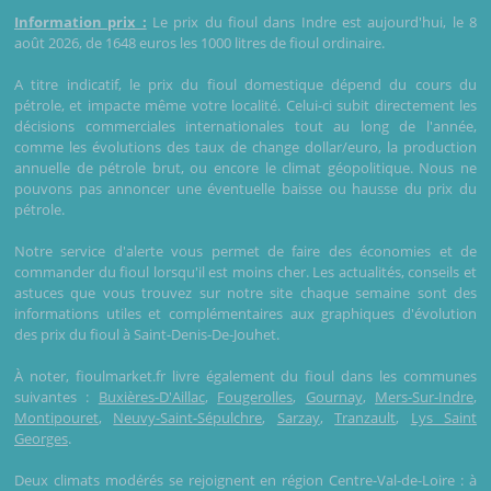
Information prix :
Le prix du fioul dans Indre est aujourd'hui, le 8
août 2026, de 1648 euros les 1000 litres de fioul ordinaire.
A titre indicatif, le prix du fioul domestique dépend du cours du
pétrole, et impacte même votre localité. Celui-ci subit directement les
décisions commerciales internationales tout au long de l'année,
comme les évolutions des taux de change dollar/euro, la production
annuelle de pétrole brut, ou encore le climat géopolitique. Nous ne
pouvons pas annoncer une éventuelle baisse ou hausse du prix du
pétrole.
Notre service d'alerte vous permet de faire des économies et de
commander du fioul lorsqu'il est moins cher. Les actualités, conseils et
astuces que vous trouvez sur notre site chaque semaine sont des
informations utiles et complémentaires aux graphiques d'évolution
des prix du fioul à Saint-Denis-De-Jouhet.
À noter, fioulmarket.fr livre également du fioul dans les communes
suivantes :
Buxières-D'Aillac
,
Fougerolles
,
Gournay
,
Mers-Sur-Indre
,
Montipouret
,
Neuvy-Saint-Sépulchre
,
Sarzay
,
Tranzault
,
Lys Saint
Georges
.
Deux climats modérés se rejoignent en région Centre-Val-de-Loire : à