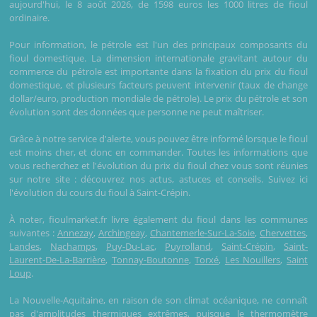
aujourd'hui, le 8 août 2026, de 1598 euros les 1000 litres de fioul
ordinaire.
Pour information, le pétrole est l'un des principaux composants du
fioul domestique. La dimension internationale gravitant autour du
commerce du pétrole est importante dans la fixation du prix du fioul
domestique, et plusieurs facteurs peuvent intervenir (taux de change
dollar/euro, production mondiale de pétrole). Le prix du pétrole et son
évolution sont des données que personne ne peut maîtriser.
Grâce à notre service d'alerte, vous pouvez être informé lorsque le fioul
est moins cher, et donc en commander. Toutes les informations que
vous recherchez et l'évolution du prix du fioul chez vous sont réunies
sur notre site : découvrez nos actus, astuces et conseils. Suivez ici
l'évolution du cours du fioul à Saint-Crépin.
À noter, fioulmarket.fr livre également du fioul dans les communes
suivantes :
Annezay
,
Archingeay
,
Chantemerle-Sur-La-Soie
,
Chervettes
,
Landes
,
Nachamps
,
Puy-Du-Lac
,
Puyrolland
,
Saint-Crépin
,
Saint-
Laurent-De-La-Barrière
,
Tonnay-Boutonne
,
Torxé
,
Les Nouillers
,
Saint
Loup
.
La Nouvelle-Aquitaine, en raison de son climat océanique, ne connaît
pas d'amplitudes thermiques extrêmes, puisque le thermomètre