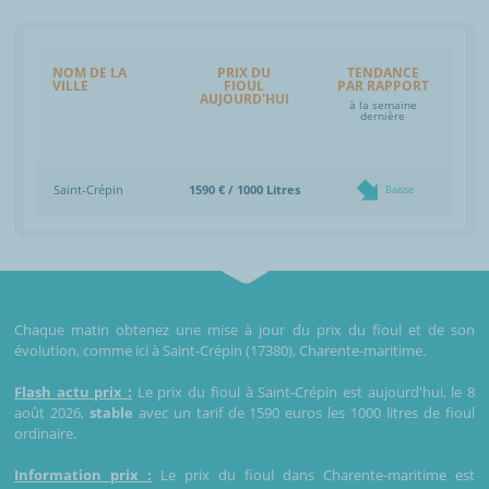
NOM DE LA
PRIX DU
TENDANCE
VILLE
FIOUL
PAR RAPPORT
AUJOURD'HUI
à la semaine
dernière
Saint-Crépin
1590 € / 1000 Litres
Baisse
Chaque matin obtenez une mise à jour du prix du fioul et de son
évolution, comme ici à Saint-Crépin (17380), Charente-maritime.
Flash actu prix :
Le prix du fioul à Saint-Crépin est aujourd'hui, le 8
août 2026,
stable
avec un tarif de 1590 euros les 1000 litres de fioul
ordinaire.
Information prix :
Le prix du fioul dans Charente-maritime est