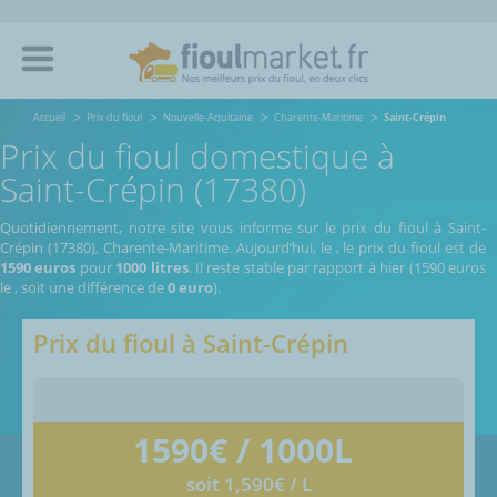
Accueil
Prix du fioul
Nouvelle-Aquitaine
Charente-Maritime
Saint-Crépin
Prix du fioul domestique à
Saint-Crépin (17380)
Quotidiennement, notre site vous informe sur le prix du fioul à Saint-
Crépin (17380), Charente-Maritime.
Aujourd’hui, le
,
le prix du fioul est de
1590 euros
pour
1000 litres
. Il reste stable par rapport à hier (1590 euros
le
, soit une différence de
0 euro
).
Prix du fioul à
Saint-Crépin
1590
€ / 1000L
soit 1,590€ / L