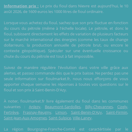
Information prix :
Le prix du fioul dans Nievre est aujourd'hui, le 10
août 2026, de 1609 euros les 1000 litres de fioul ordinaire.
Lorsque vous achetez du fioul, sachez que son prix fluctue en fonction
du cours du pétrole (même à l'échelle locale). Le pétrole, et donc le
fioul, subissent directement les effets de variation de plusieurs facteurs
sur le marché international des énergies (comme les taux de change
dollar/euro, la production annuelle de pétrole brut, ou encore le
contexte géopolitique). Spéculer sur une éventuelle croissance ou
chute du cours du pétrole est tout à fait impossible.
Suivez de manière régulière l'évolution dans votre ville grâce aux
alertes, et passez commande dès que le prix baisse. Ne perdez pas une
seule information sur fioulmarket.fr, nous nous efforçons de vous
apporter chaque semaine les réponses à toutes vos questions sur le
fioul et son prix à Saint-Benin-D'Azy.
À noter, fioulmarket.fr livre également du fioul dans les communes
suivantes :
Anlezy
,
Beaumont-Sardolles
,
Billy-Chevannes
,
Cizely
,
Fertrève
,
Frasnay-Reugny
,
Limon
,
Saint-Benin-D'Azy
,
Saint-Firmin
,
Saint-Jean-Aux-Amognes
,
Saint-Sulpice
,
Ville-Langy
.
La région Bourgogne-Franche-Comté est caractértisée par le