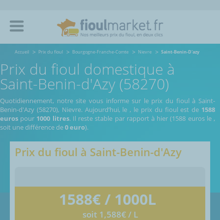
Accueil
Prix du fioul
Bourgogne-Franche-Comte
Nievre
Saint-Benin-D'azy
Prix du fioul domestique à
Saint-Benin-d'Azy (58270)
Quotidiennement, notre site vous informe sur le prix du fioul à Saint-
Benin-d'Azy (58270), Nievre.
Aujourd’hui, le
,
le prix du fioul est de
1588
euros
pour
1000 litres
. Il reste stable par rapport à hier (1588 euros le
,
soit une différence de
0 euro
).
Prix du fioul à
Saint-Benin-d'Azy
1588
€ / 1000L
soit 1,588€ / L