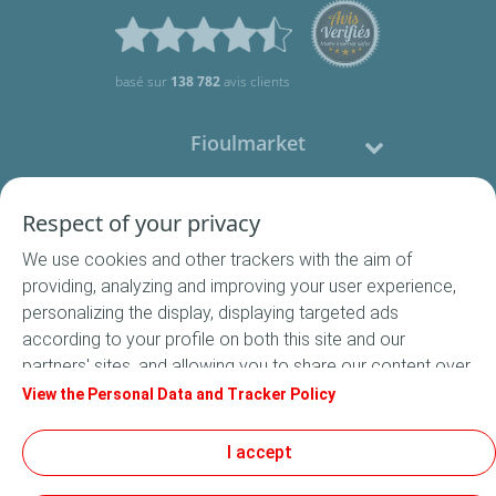
basé sur
138 782
avis clients
Fioulmarket
Fioul domestique
Respect of your privacy
We use cookies and other trackers with the aim of
Nous contacter
providing, analyzing and improving your user experience,
personalizing the display, displaying targeted ads
Suivez-nous
according to your profile on both this site and our
partners' sites, and allowing you to share our content over
social media. In accordance with French legislation,
View the Personal Data and Tracker Policy
certain audience measurement cookies are stored by
default. You can change your cookie settings at any time
I accept
Conditions Générales de Vente
by clicking on the "Manage my cookies" button. By clicking
Conditions générales d'utilisation