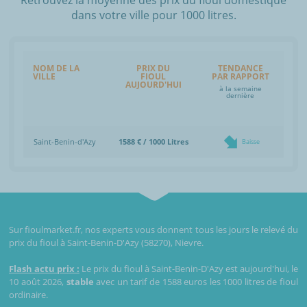
dans votre ville pour 1000 litres.
NOM DE LA
PRIX DU
TENDANCE
VILLE
FIOUL
PAR RAPPORT
AUJOURD'HUI
à la semaine
dernière
Saint-Benin-d'Azy
1588 € / 1000 Litres
Baisse
Sur fioulmarket.fr, nos experts vous donnent tous les jours le relevé du
prix du fioul à Saint-Benin-D'Azy (58270), Nievre.
Flash actu prix :
Le prix du fioul à Saint-Benin-D'Azy est aujourd'hui, le
10 août 2026,
stable
avec un tarif de 1588 euros les 1000 litres de fioul
ordinaire.