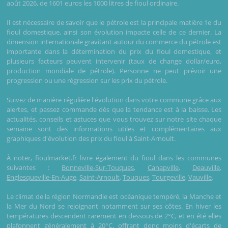
août 2026, de 1601 euros les 1000 litres de fioul ordinaire.
Il est nécessaire de savoir que le pétrole est la principale matière 1e du
fioul domestique, ainsi son évolution impacte celle de ce dernier. La
dimension internationale gravitant autour du commerce du pétrole est
importante dans la détermination du prix du fioul domestique, et
plusieurs facteurs peuvent intervenir (taux de change dollar/euro,
production mondiale de pétrole). Personne ne peut prévoir une
progression ou une régression sur les prix du pétrole.
Suivez de manière régulière l'évolution dans votre commune grâce aux
alertes, et passez commande dès que la tendance est à la baisse. Les
actualités, conseils et astuces que vous trouvez sur notre site chaque
semaine sont des informations utiles et complémentaires aux
graphiques d'évolution des prix du fioul à Saint-Arnoult.
À noter, fioulmarket.fr livre également du fioul dans les communes
suivantes :
Bonneville-Sur-Touques
,
Canapville
,
Deauville
,
Englesqueville-En-Auge
,
Saint-Arnoult
,
Touques
,
Tourgeville
,
Vauville
.
Le climat de la région Normandie est océanique tempéré, la Manche et
la Mer du Nord se rejoignant notamment sur ses côtes. En hiver les
températures descendent rarement en dessous de 2°C, et en été elles
plafonnent généralement à 20°C, offrant donc moins d'écarts de