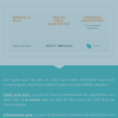
NOM DE LA
PRIX DU
TENDANCE
VILLE
FIOUL
PAR RAPPORT
AUJOURD'HUI
à la semaine
dernière
Saint-Arnoult
1612 € / 1000 Litres
Baisse
Jour après jour, les prix du fioul dans votre commune vous sont
communiqués. Voici le prix relevé à Saint-Arnoult (14800), Calvados.
Flash actu prix :
Le prix du fioul à Saint-Arnoult est aujourd'hui, le 6
août 2026,
à la baisse
avec un tarif de 1612 euros les 1000 litres de
fioul ordinaire.
Information prix :
Le prix du fioul dans Calvados est aujourd'hui, le 6