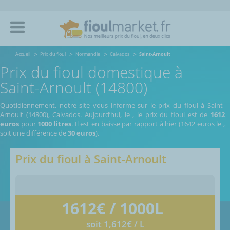
Accueil
Prix du fioul
Normandie
Calvados
Saint-Arnoult
Prix du fioul domestique à
Saint-Arnoult (14800)
Quotidiennement, notre site vous informe sur le prix du fioul à Saint-
Arnoult (14800), Calvados.
Aujourd’hui, le
,
le prix du fioul est de
1612
euros
pour
1000 litres
. Il est en baisse par rapport à hier (1642 euros le
,
soit une différence de
30 euros
).
Prix du fioul à
Saint-Arnoult
1612
€ / 1000L
soit 1,612€ / L