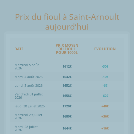
Prix du fioul à Saint-Arnoult
aujourd’hui
PRIX MOYEN
DATE
DU FIOUL
EVOLUTION
POUR 1000L
Mercredi 5 août
1612€
-30€
2026
Mardi 4 août 2026
1642€
-10€
Lundi 3 août 2026
1652€
-6€
Vendredi 31 juillet
1658€
-62€
2026
Jeudi 30 juillet 2026
1720€
+40€
Mercredi 29 juillet
1680€
+36€
2026
Mardi 28 juillet
1644€
+16€
2026