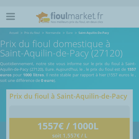
Accueil
Prix du fioul
Normandie
Eure
Saint-Aquilin-De-Pacy
Prix du fioul domestique à
Saint-Aquilin-de-Pacy (27120)
Quotidiennement, notre site vous informe sur le prix du fioul à Saint-
Aquilin-de-Pacy (27120), Eure.
Aujourd’hui, le
,
le prix du fioul est de
1557
euros
pour
1000 litres
. Il reste stable par rapport à hier (1557 euros le
,
soit une différence de
0 euro
).
Prix du fioul à
Saint-Aquilin-de-Pacy
1557
€ / 1000L
soit 1,557€ / L