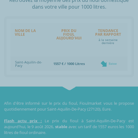
dans votre ville pour 1000 litres.
NOM DE LA
PRIX DU
TENDANCE
VILLE
FIOUL
PAR RAPPORT
AUJOURD'HUI
à la semaine
dernière
Saint-Aquilin-de-
1557 € / 1000 Litres
Baisse
Pacy
Afin d'être informé sur le prix du fioul, Fioulmarket vous le propose
quotidiennement pour Saint-Aquilin-De-Pacy (27120), Eure.
Flash actu prix :
Le prix du fioul à Saint-Aquilin-De-Pacy est
aujourd'hui, le 9 août 2026,
stable
avec un tarif de 1557 euros les 1000
litres de fioul ordinaire.