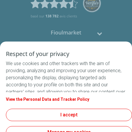
basé sur
138 782
avis clients
Fioulmarket
Fioul domestique
Respect of your privacy
We use cookies and other trackers with the aim of
Nous contacter
providing, analyzing and improving your user experience,
personalizing the display, displaying targeted ads
Suivez-nous
according to your profile on both this site and our
partners' sites, and allowing you to share our content over
social media. In accordance with French legislation,
View the Personal Data and Tracker Policy
certain audience measurement cookies are stored by
default. You can change your cookie settings at any time
I accept
Conditions Générales de Vente
by clicking on the "Manage my cookies" button. By clicking
Conditions générales d'utilisation
on the "Accept" button, you agree that we may store all
Mentions légales