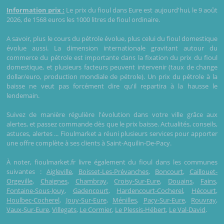
Information prix :
Le prix du fioul dans Eure est aujourd'hui, le 9 août
2026, de 1568 euros les 1000 litres de fioul ordinaire.
A savoir, plus le cours du pétrole évolue, plus celui du fioul domestique
évolue aussi. La dimension internationale gravitant autour du
commerce du pétrole est importante dans la fixation du prix du fioul
domestique, et plusieurs facteurs peuvent intervenir (taux de change
dollar/euro, production mondiale de pétrole). Un prix du pétrole à la
baisse ne veut pas forcément dire qu'il repartira à la hausse le
lendemain.
Suivez de manière régulière l'évolution dans votre ville grâce aux
alertes, et passez commande dès que le prix baisse. Actualités, conseils,
astuces, alertes ... Fioulmarket a réuni plusieurs services pour apporter
une offre complète à ses clients à Saint-Aquilin-De-Pacy.
À noter, fioulmarket.fr livre également du fioul dans les communes
suivantes :
Aigleville
,
Boisset-Les-Prévanches
,
Boncourt
,
Caillouet-
Orgeville
,
Chaignes
,
Chambray
,
Croisy-Sur-Eure
,
Douains
,
Fains
,
Fontaine-Sous-Jouy
,
Gadencourt
,
Hardencourt-Cocherel
,
Hécourt
,
Houlbec-Cocherel
,
Jouy-Sur-Eure
,
Ménilles
,
Pacy-Sur-Eure
,
Rouvray
,
Vaux-Sur-Eure
,
Villegats
,
Le Cormier
,
Le Plessis-Hébert
,
Le Val-David
.