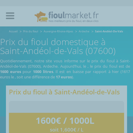
Accueil
Prix du fioul
Auvergne-Rhone-Alpes
Ardeche
Saint-Andéol-De-Vals
Prix du fioul domestique à
Saint-Andéol-de-Vals (07600)
Quotidiennement, notre site vous informe sur le prix du fioul à Saint-
Andéol-de-Vals (07600), Ardeche.
Aujourd’hui, le
,
le prix du fioul est de
1600 euros
pour
1000 litres
. Il est en baisse par rapport à hier (1617
euros le
, soit une différence de
17 euros
).
Prix du fioul à
Saint-Andéol-de-Vals
1600
€ / 1000L
soit 1,600€ / L