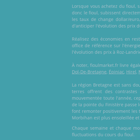
Lorsque vous achetez du fioul, s
donc le fioul, subissent directe
les taux de change dollar/euro, 
d'anticiper l'évolution des prix d
Réalisez des économies en resta
office de référence sur l'énerg
l'évolution des prix à Roz-Landri
À noter, fioulmarket.fr livre é
Dol-De-Bretagne
,
Épiniac
,
Hirel
,
La région Bretagne est sans dou
terres offrent des contrastes
mouvementée toute l'année, cepe
de la pointe du Finistère passe 
font remonter positivement les t
Morbihan est plus ensoleillée et
Chaque semaine et chaque mois,
fluctuations du cours du fioul.