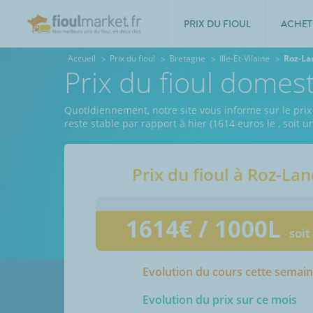
PRIX DU FIOUL
ACHET
Accueil
Prix du fioul
Bretagne
Ille-Et-Vilaine
Roz-La
Prix du fioul domes
Quotidiennement, notre site vous informe sur le prix d
reste stable par rapport à hier (1614 euros le
, soit 
Prix du fioul à
Roz-Lan
1614
€ / 1000L
soit
Evolution du cours cette semai
Evolution du prix sur ce mois