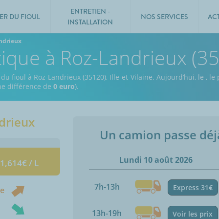
ENTRETIEN -
ER DU FIOUL
NOS SERVICES
AC
INSTALLATION
ndrieux
tique à Roz-Landrieux (3
u fioul à Roz-Landrieux (35120), Ille-et-Vilaine.
Aujourd’hui, le
,
le 
une différence de
0 euro
).
drieux
Un camion passe dé
Lundi 10 août 2026
 1,614€ / L
7h-13h
Express 31€
ne
13h-19h
Voir les prix