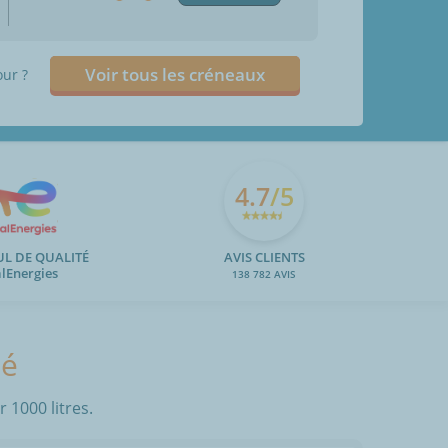
Voir tous les créneaux
our ?
4.7
/5
UL DE QUALITÉ
AVIS CLIENTS
alEnergies
138 782 AVIS
té
 1000 litres.