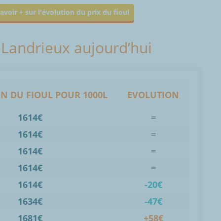
avoir + sur l'évolution du prix du fioul
z-Landrieux aujourd’hui
N DU FIOUL POUR 1000L
EVOLUTION
1614€
=
1614€
=
1614€
=
1614€
=
1614€
-20€
1634€
-47€
1681€
+58€