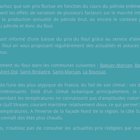
achez que son prix fluctue en fonction du cours du pétrole (même à 
ment les effets de variation de plusieurs facteurs sur le marché 
la production annuelle de pétrole brut, ou encore le contexte géo
u pétrole et donc du fioul.
nt informé d'une baisse du prix du fioul grâce au service d'aler
ie fioul en vous proposant régulièrement des actualités et astuces
eux.
galement du fioul dans les communes suivantes :
Baguer-Morvan
,
Ba
Mont-Dol
,
Saint-Broladre
,
Saint-Marcan
,
La Boussac
.
te l’une des plus atypique de France, du fait de son climat : ses 
 intéressants. Doté d'un climat océanique principalement, l
ndant les températures ne connaissent pas d'amplitudes notoires
le Gulf Stream, courant maritime relativement doux, ce qui permet
empératures. A l’inverse de la façade Nord de la région, la côte 
 connaît des étés plus chauds.
 n'oubliez pas de consulter les actualités prix rédigées par nos