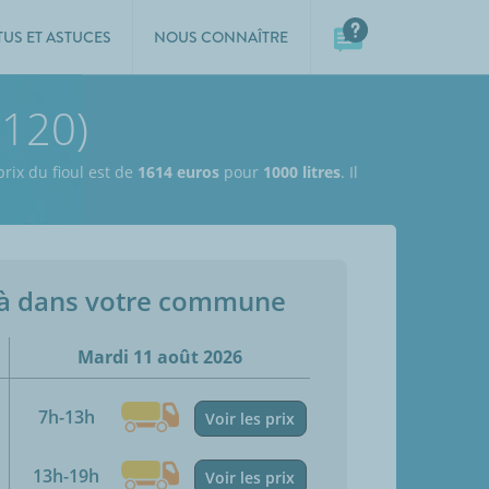
TUS ET ASTUCES
NOUS CONNAÎTRE
5120)
prix du fioul est de
1614 euros
pour
1000 litres
. Il
jà dans votre commune
Mardi 11 août 2026
7h-13h
Voir les prix
13h-19h
Voir les prix