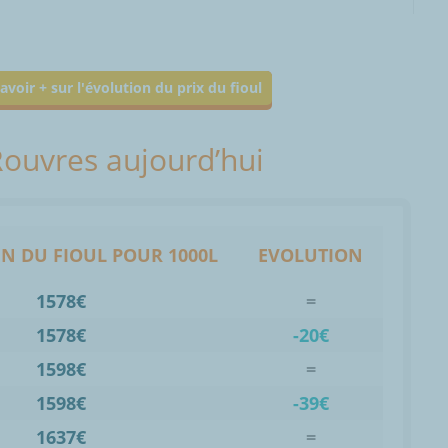
avoir + sur l'évolution du prix du fioul
 Rouvres aujourd’hui
N DU FIOUL POUR 1000L
EVOLUTION
1578€
=
1578€
-20€
1598€
=
1598€
-39€
1637€
=