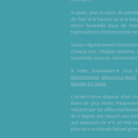
A savoir, plus le cours du pétrol
du fioul à la hausse ou à la ba
moins favorable (taux de chan
hydrocarbure dont personne ne 
Suivez régulièrement l'évolutio
Chaque jour, chaque semaine, ch
(actualités, astuces, alertes) tou
À noter, fioulmarket.fr livr
Marchémoret
,
Moussy-Le-Neuf
Montge En Goele
.
L'Ile-de-France dispose d'un cl
étant de plus moins fréquentes 
impacté par les afflux maritimes
de 2 degrés par rapport aux zon
aux alentours de 5°C, et l'été
plus secs et chauds faisant gri