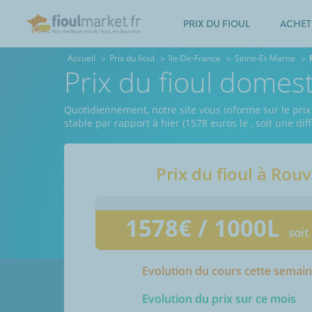
PRIX DU FIOUL
ACHET
Accueil
Prix du fioul
île-De-France
Seine-Et-Marne
Prix du fioul domes
Quotidiennement, notre site vous informe sur le prix
stable par rapport à hier (1578 euros le
, soit une di
Prix du fioul à
Rouv
1578
€ / 1000L
soit
Evolution du cours cette semai
Evolution du prix sur ce mois