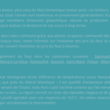
e évolue, plus celui du fioul domestique évolue aussi. Les facteurs 
isse toute l'année sont nombreux, et proviennent généralement d'u
ge monétaire, dimension géopolitique, volume de production 
peut évaluer la tendance de son cours à long terme.
n dans votre commune grâce aux alertes, et passez commande dès 
aque mois, restez informés sur l'évolution des prix du fioul et
t en suivant l'évolution du prix du fioul à Rouvres.
e également du fioul dans les communes suivantes :
Dammarti
,
Moussy-Le-Vieux
,
Nantouillet
,
Rouvres
,
Saint-Mard
,
Thieux
,
Ville
imat témoignant d'une différence de températures assez marquée e
que près du littoral Atlantique : il est qualifié d'océanique alt
 venant de l'Ouest, mais Paris subit l'activité urbaine qui fait r
es rurales. La région connaît en hiver des épisodes neigeux et de
 est plutôt agréable avec une moyenne de 19,5°C. On relève néan
mper sensiblement le thermomètre.