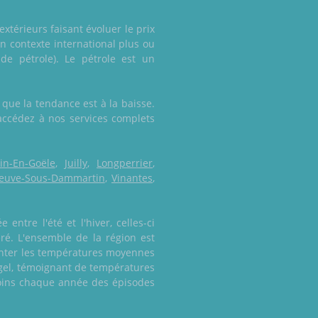
extérieurs faisant évoluer le prix
n contexte international plus ou
de pétrole). Le pétrole est un
que la tendance est à la baisse.
 accédez à nos services complets
n-En-Goële
,
Juilly
,
Longperrier
,
neuve-Sous-Dammartin
,
Vinantes
,
ntre l'été et l'hiver, celles-ci
éré. L'ensemble de la région est
emonter les températures moyennes
 gel, témoignant de températures
moins chaque année des épisodes