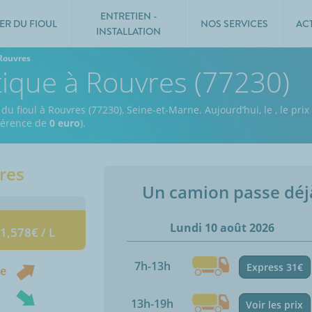
ENTRETIEN -
ER DU FIOUL
NOS SERVICES
AC
INSTALLATION
Rouvres
tique à Rouvres (77230)
 du fioul à Rouvres (77230), Seine-et-Marne.
Aujourd’hui, le
,
le prix
fférence de
0 euro
).
res
Un camion passe dé
Lundi 10 août 2026
 1,578€ / L
7h-13h
Express 31€
ne
13h-19h
Voir les prix