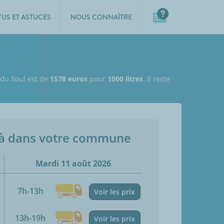
TUS ET ASTUCES
NOUS CONNAÎTRE
 du fioul est de
1578 euros
pour
1000 litres
. Il reste
jà dans votre commune
Mardi 11 août 2026
7h-13h
Voir les prix
13h-19h
Voir les prix