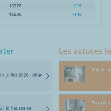
1637€
-21€
1658€
-14€
ater
Les astuces l
Régler la
n juillet 2026 : bilan
Prix d'un
6 : la hausse se