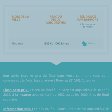
NOM DE LA
PRIX DU
TENDANCE
VILLE
FIOUL
PAR RAPPORT
AUJOURD'HUI
à la semaine
dernière
Rouvray
1632 € / 1000 Litres
Baisse
Jour après jour, les prix du fioul dans votre commune vous sont
communiqués. Voici le prix relevé à Rouvray (21530), Cote-d'or.
Flash actu prix :
Le prix du fioul à Rouvray est aujourd'hui, le 10 août
2026,
à la hausse
avec un tarif de 1632 euros les 1000 litres de fioul
ordinaire.
Information prix :
Le prix du fioul dans Cote-d'or est aujourd'hui, le