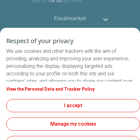
basé sur
138 782
avis clients
Fioulmarket
Fioul domestique
Respect of your privacy
We use cookies and other trackers with the aim of
Nous contacter
providing, analyzing and improving your user experience,
personalizing the display, displaying targeted ads
Suivez-nous
according to your profile on both this site and our
partners' sites, and allowing you to share our content over
social media. In accordance with French legislation,
View the Personal Data and Tracker Policy
certain audience measurement cookies are stored by
default. You can change your cookie settings at any time
I accept
Conditions Générales de Vente
by clicking on the "Manage my cookies" button. By clicking
Conditions générales d'utilisation
on the "Accept" button, you agree that we may store all
Mentions légales
Manage my cookies
cookies on your device. If you click on "Decline", only the
Données Personnelles
technical cookies required for the site to function
Cookies