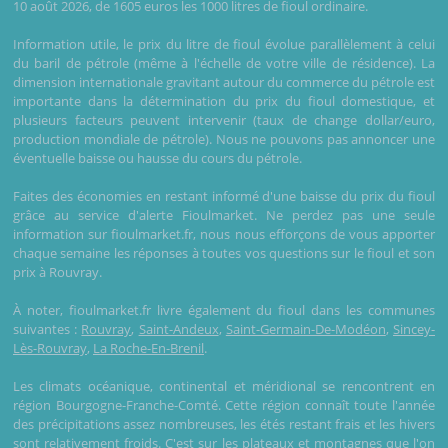
10 août 2026, de 1605 euros les 1000 litres de fioul ordinaire.
Information utile, le prix du litre de fioul évolue parallèlement à celui
du baril de pétrole (même à l'échelle de votre ville de résidence). La
dimension internationale gravitant autour du commerce du pétrole est
importante dans la détermination du prix du fioul domestique, et
plusieurs facteurs peuvent intervenir (taux de change dollar/euro,
production mondiale de pétrole). Nous ne pouvons pas annoncer une
éventuelle baisse ou hausse du cours du pétrole.
Faites des économies en restant informé d'une baisse du prix du fioul
grâce au service d'alerte Fioulmarket. Ne perdez pas une seule
information sur fioulmarket.fr, nous nous efforçons de vous apporter
chaque semaine les réponses à toutes vos questions sur le fioul et son
prix à Rouvray.
À noter, fioulmarket.fr livre également du fioul dans les communes
suivantes :
Rouvray
,
Saint-Andeux
,
Saint-Germain-De-Modéon
,
Sincey-
Lès-Rouvray
,
La Roche-En-Brenil
.
Les climats océanique, continental et méridional se rencontrent en
région Bourgogne-Franche-Comté. Cette région connaît toute l'année
des précipitations assez nombreuses, les étés restant frais et les hivers
sont relativement froids. C'est sur les plateaux et montagnes que l'on