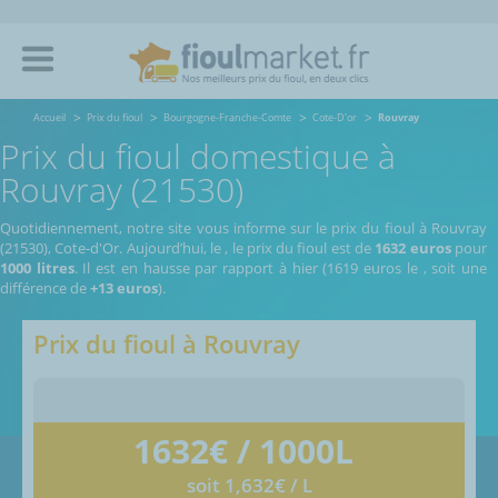
Accueil
Prix du fioul
Bourgogne-Franche-Comte
Cote-D'or
Rouvray
Prix du fioul domestique à
Rouvray (21530)
Quotidiennement, notre site vous informe sur le prix du fioul à Rouvray
(21530), Cote-d'Or.
Aujourd’hui, le
,
le prix du fioul est de
1632 euros
pour
1000 litres
. Il est en hausse par rapport à hier (1619 euros le
, soit une
différence de
+13 euros
).
Prix du fioul à
Rouvray
1632
€ / 1000L
soit 1,632€ / L