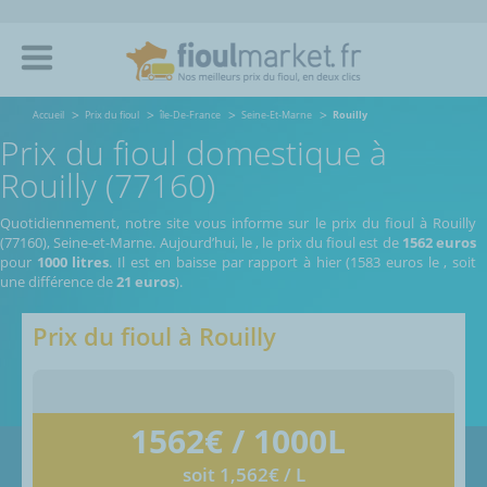
Accueil
Prix du fioul
île-De-France
Seine-Et-Marne
Rouilly
Prix du fioul domestique à
Rouilly (77160)
Quotidiennement, notre site vous informe sur le prix du fioul à Rouilly
(77160), Seine-et-Marne.
Aujourd’hui, le
,
le prix du fioul est de
1562 euros
pour
1000 litres
. Il est en baisse par rapport à hier (1583 euros le
, soit
une différence de
21 euros
).
Prix du fioul à
Rouilly
1562
€ / 1000L
soit 1,562€ / L