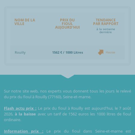
NOM DE LA
PRIX DU
TENDANCE
VILLE
FIOUL
PAR RAPPORT
AUJOURD'HUI
à la semaine
dernière
Rouilly
1562 € / 1000 Litres
Hausse
Sur notre site web, nos experts vous donnent tous les jours le relevé
du prix du fioul à Rouilly (77160), Seine-et-marne.
Flash actu prix :
Le prix du fioul à Rouilly est aujourd'hui, le 7 août
2026,
à la baisse
avec un tarif de 1562 euros les 1000 litres de fioul
ordinaire.
Information prix :
Le prix du fioul dans Seine-et-marne est