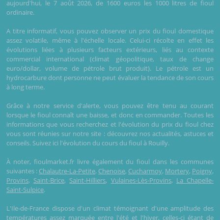
aujourd'hui, le 7 août 2026, de 1600 euros les 1000 litres de fioul
ordinaire.
A titre informatif, vous pouvez observer un prix du fioul domestique
assez volatile, même à l'échelle locale. Celui-ci récolte en effet les
évolutions liées à plusieurs facteurs extérieurs, liés au contexte
commercial international (climat géopolitique, taux de change
euro/dollar, volume de pétrole brut produit). Le pétrole est un
hydrocarbure dont personne ne peut évaluer la tendance de son cours
à long terme.
Grâce à notre service d'alerte, vous pouvez être tenu au courant
lorsque le fioul connaît une baisse, et donc en commander. Toutes les
informations que vous recherchez et l'évolution du prix du fioul chez
vous sont réunies sur notre site : découvrez nos actualités, astuces et
conseils. Suivez ici l'évolution du cours du fioul à Rouilly.
À noter, fioulmarket.fr livre également du fioul dans les communes
suivantes :
Chalautre-La-Petite
,
Chenoise
,
Cucharmoy
,
Mortery
,
Poigny
,
Provins
,
Saint-Brice
,
Saint-Hilliers
,
Vulaines-Lès-Provins
,
La Chapelle-
Saint-Sulpice
.
L'Ile-de-France dispose d'un climat témoignant d'une amplitude des
températures assez marquée entre l'été et l'hiver, celles-ci étant de