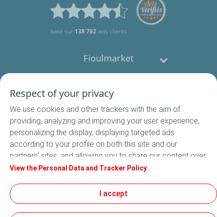
basé sur
138 782
avis clients
Fioulmarket
Fioul domestique
Respect of your privacy
We use cookies and other trackers with the aim of
Nous contacter
providing, analyzing and improving your user experience,
personalizing the display, displaying targeted ads
Suivez-nous
according to your profile on both this site and our
partners' sites, and allowing you to share our content over
social media. In accordance with French legislation,
View the Personal Data and Tracker Policy
certain audience measurement cookies are stored by
default. You can change your cookie settings at any time
I accept
Conditions Générales de Vente
by clicking on the "Manage my cookies" button. By clicking
Conditions générales d'utilisation
on the "Accept" button, you agree that we may store all