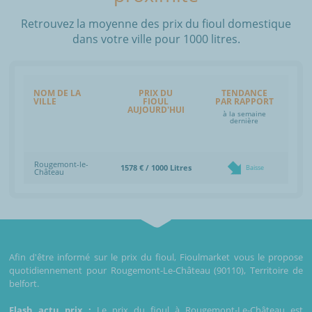
Retrouvez la moyenne des prix du fioul domestique
dans votre ville pour 1000 litres.
NOM DE LA
PRIX DU
TENDANCE
VILLE
FIOUL
PAR RAPPORT
AUJOURD'HUI
à la semaine
dernière
Rougemont-le-
1578 € / 1000 Litres
Baisse
Château
Afin d'être informé sur le prix du fioul, Fioulmarket vous le propose
quotidiennement pour Rougemont-Le-Château (90110), Territoire de
belfort.
Flash actu prix :
Le prix du fioul à Rougemont-Le-Château est