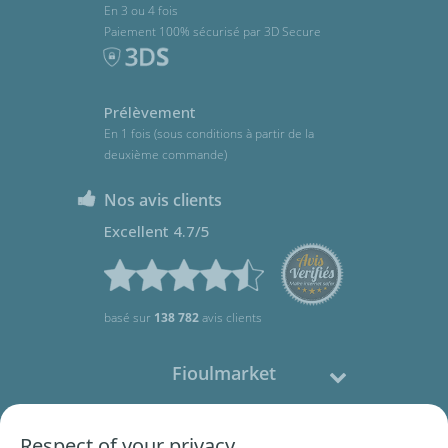
En 3 ou 4 fois
Paiement 100% sécurisé par 3D Secure
Prélèvement
En 1 fois (sous conditions à partir de la
deuxième commande)
Nos avis clients
Excellent 4.7/5
basé sur
138 782
avis clients
Fioulmarket
Fioul domestique
Respect of your privacy