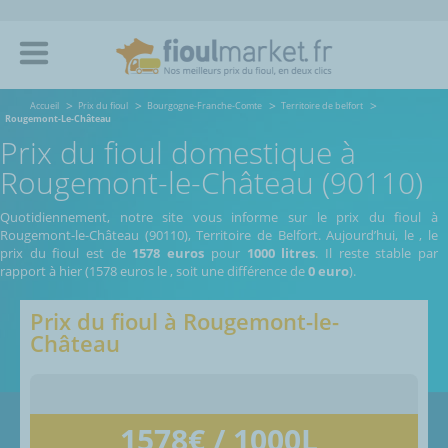
Accueil
Prix du fioul
Bourgogne-Franche-Comte
Territoire de belfort
Rougemont-Le-Château
Prix du fioul domestique à
Rougemont-le-Château (90110)
Quotidiennement, notre site vous informe sur le prix du fioul à
Rougemont-le-Château (90110), Territoire de Belfort.
Aujourd’hui, le
,
le
prix du fioul est de
1578 euros
pour
1000 litres
. Il reste stable par
rapport à hier (1578 euros le
, soit une différence de
0 euro
).
Prix du fioul à
Rougemont-le-
Château
1578
€ / 1000L