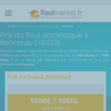
Accueil
Prix du fioul
Grand-Est
Aube
Roncenay
Prix du fioul domestique à
Roncenay (10320)
Quotidiennement, notre site vous informe sur le prix du fioul à Roncenay
(10320), Aube.
Aujourd’hui, le
,
le prix du fioul est de
1600 euros
pour
1000
litres
. Il est en baisse par rapport à hier (1623 euros le
, soit une
différence de
23 euros
).
Prix du fioul à
Roncenay
1600
€ / 1000L
soit 1,600€ / L