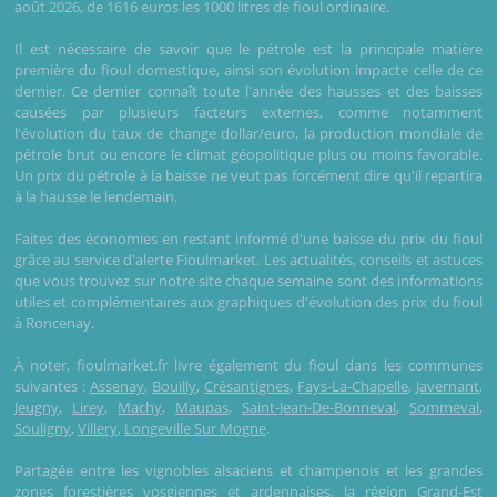
août 2026, de 1616 euros les 1000 litres de fioul ordinaire.
Il est nécessaire de savoir que le pétrole est la principale matière
première du fioul domestique, ainsi son évolution impacte celle de ce
dernier. Ce dernier connaît toute l'année des hausses et des baisses
causées par plusieurs facteurs externes, comme notamment
l'évolution du taux de change dollar/euro, la production mondiale de
pétrole brut ou encore le climat géopolitique plus ou moins favorable.
Un prix du pétrole à la baisse ne veut pas forcément dire qu'il repartira
à la hausse le lendemain.
Faites des économies en restant informé d'une baisse du prix du fioul
grâce au service d'alerte Fioulmarket. Les actualités, conseils et astuces
que vous trouvez sur notre site chaque semaine sont des informations
utiles et complémentaires aux graphiques d'évolution des prix du fioul
à Roncenay.
À noter, fioulmarket.fr livre également du fioul dans les communes
suivantes :
Assenay
,
Bouilly
,
Crésantignes
,
Fays-La-Chapelle
,
Javernant
,
Jeugny
,
Lirey
,
Machy
,
Maupas
,
Saint-Jean-De-Bonneval
,
Sommeval
,
Souligny
,
Villery
,
Longeville Sur Mogne
.
Partagée entre les vignobles alsaciens et champenois et les grandes
zones forestières vosgiennes et ardennaises, la région Grand-Est