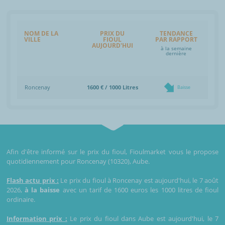
NOM DE LA
PRIX DU
TENDANCE
VILLE
FIOUL
PAR RAPPORT
AUJOURD'HUI
à la semaine
dernière
Roncenay
1600 € / 1000 Litres
Baisse
Afin d'être informé sur le prix du fioul, Fioulmarket vous le propose
quotidiennement pour Roncenay (10320), Aube.
Flash actu prix :
Le prix du fioul à Roncenay est aujourd'hui, le 7 août
2026,
à la baisse
avec un tarif de 1600 euros les 1000 litres de fioul
ordinaire.
Information prix :
Le prix du fioul dans Aube est aujourd'hui, le 7