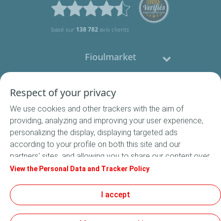
basé sur
138 782
avis clients
Fioulmarket
Fioul domestique
Respect of your privacy
We use cookies and other trackers with the aim of
Nous contacter
providing, analyzing and improving your user experience,
personalizing the display, displaying targeted ads
Suivez-nous
according to your profile on both this site and our
partners' sites, and allowing you to share our content over
social media. In accordance with French legislation,
View the Personal Data and Tracker Policy
certain audience measurement cookies are stored by
default. You can change your cookie settings at any time
I accept
Conditions Générales de Vente
by clicking on the "Manage my cookies" button. By clicking
Conditions générales d'utilisation
on the "Accept" button, you agree that we may store all