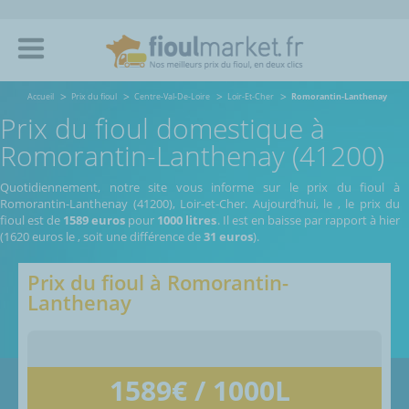
Accueil
Prix du fioul
Centre-Val-De-Loire
Loir-Et-Cher
Romorantin-Lanthenay
Prix du fioul domestique à
Romorantin-Lanthenay (41200)
Quotidiennement, notre site vous informe sur le prix du fioul à
Romorantin-Lanthenay (41200), Loir-et-Cher.
Aujourd’hui, le
,
le prix du
fioul est de
1589 euros
pour
1000 litres
. Il est en baisse par rapport à hier
(1620 euros le
, soit une différence de
31 euros
).
Prix du fioul à
Romorantin-
Lanthenay
1589
€ / 1000L