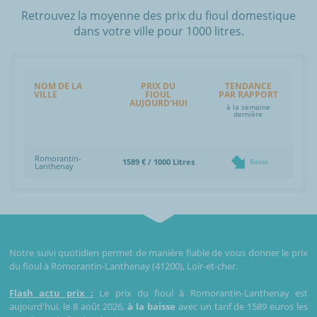
Retrouvez la moyenne des prix du fioul domestique
dans votre ville pour 1000 litres.
NOM DE LA
PRIX DU
TENDANCE
VILLE
FIOUL
PAR RAPPORT
AUJOURD'HUI
à la semaine
dernière
Romorantin-
1589 € / 1000 Litres
Baisse
Lanthenay
Notre suivi quotidien permet de manière fiable de vous donner le prix
du fioul à Romorantin-Lanthenay (41200), Loir-et-cher.
Flash actu prix :
Le prix du fioul à Romorantin-Lanthenay est
aujourd'hui, le 8 août 2026,
à la baisse
avec un tarif de 1589 euros les