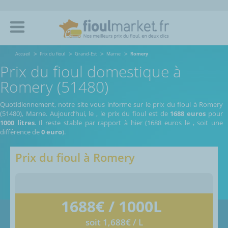
Accueil
Prix du fioul
Grand-Est
Marne
Romery
Prix du fioul domestique à
Romery (51480)
Quotidiennement, notre site vous informe sur le prix du fioul à Romery
(51480), Marne.
Aujourd’hui, le
,
le prix du fioul est de
1688 euros
pour
1000 litres
. Il reste stable par rapport à hier (1688 euros le
, soit une
différence de
0 euro
).
Prix du fioul à
Romery
1688
€ / 1000L
soit 1,688€ / L