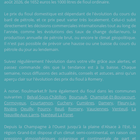
août 2026, de 1652 euros les 1000 litres de fioul ordinaire.
Le prix du fioul domestique est dépendant de l'évolution du cours du
baril de pétrole, et ce prix peut varier très localement. Celui-ci subit
directement les décisions commerciales internationales tout au long de
l'année, comme les évolutions des taux de change dollar/euro, la
production annuelle de pétrole brut, ou encore le climat géopolitique.
Il n'est pas possible de prévoir une hausse ou une baisse du cours du
pétrole du jour au lendemain.
Suivez régulièrement l'évolution dans votre ville grâce aux alertes, et
passez commande dès que la tendance est à la baisse. Chaque
semaine, nous diffusons des actualités, conseils et astuces, ainsi qu'un
aperçu clair sur l'évolution des prix du fioul à Romery.
À noter, fioulmarket.fr livre également du fioul dans les communes
suivantes :
Belval-Sous-Châtillon
,
Boursault
,
Champlat-Et-Boujacourt
,
Cormoyeux
,
Courtagnon
,
Cuchery
,
Cumières
,
Damery
,
Fleury-La-
Rivière
,
Oeuilly
,
Pourcy
,
Reuil
,
Romery
,
Vauciennes
,
Venteuil
,
La
Neuville-Aux-Larris
,
Nanteuil La Foret
.
Depuis la Champagne à l'Ouest jusqu'à la plaine d'Alsace à l'Est, la
région Grand-Est dispose d'un climat semi-continental, en raison des
pressions atmosphériques océanique et continentale de part et