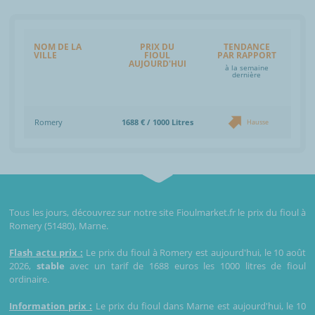
NOM DE LA
PRIX DU
TENDANCE
VILLE
FIOUL
PAR RAPPORT
AUJOURD'HUI
à la semaine
dernière
Romery
1688 € / 1000 Litres
Hausse
Tous les jours, découvrez sur notre site Fioulmarket.fr le prix du fioul à
Romery (51480), Marne.
Flash actu prix :
Le prix du fioul à Romery est aujourd'hui, le 10 août
2026,
stable
avec un tarif de 1688 euros les 1000 litres de fioul
ordinaire.
Information prix :
Le prix du fioul dans Marne est aujourd'hui, le 10