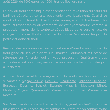
août 2026, de 1605 euros les 1000 litres de fioul ordinaire.
Le prix du fioul domestique est dépendant de l'évolution du cours du
baril de pétrole, et ce prix peut varier très localement. Celui-ci se
montre très fluctuant tout au long de l'année, et subit directement les
facteurs responsables du commerce de cet hydrocarbure, comme la
production mondiale, le contexte géopolitique ou encore le taux de
change monétaire. Il est impossible d'anticiper l'évolution des prix du
pétrole et donc du fioul.
Réalisez des économies en restant informé d'une baisse du prix du
fioul grâce au service d'alerte Fioulmarket. Fioulmarket fait office de
référence sur l'énergie fioul en vous proposant régulièrement des
actualités et astuces utiles, mais aussi un aperçu de l'évolution des prix
à Rochefort.
À noter, fioulmarket.fr livre également du fioul dans les communes
suivantes :
Aignay-Le-Duc
,
Beaulieu
,
Beaunotte
,
Bellenod-Sur-Seine
,
Busseaut
,
Duesme
,
Échalot
,
Étalante
,
Mauvilly
,
Meulson
,
Minot
,
Moitron
,
Origny
,
Quemigny-Sur-Seine
,
Rochefort
,
Saint-Germain-Le-
Rocheux
.
Sur l'axe méridional de la France, la Bourgogne-Franche-Comté offre
un climat à la fois océanique et continental. Cette région connaît toute