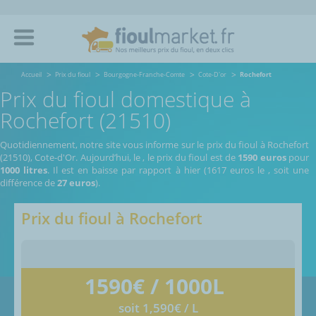
Accueil
Prix du fioul
Bourgogne-Franche-Comte
Cote-D'or
Rochefort
Prix du fioul domestique à
Rochefort (21510)
Quotidiennement, notre site vous informe sur le prix du fioul à Rochefort
(21510), Cote-d'Or.
Aujourd’hui, le
,
le prix du fioul est de
1590 euros
pour
1000 litres
. Il est en baisse par rapport à hier (1617 euros le
, soit une
différence de
27 euros
).
Prix du fioul à
Rochefort
1590
€ / 1000L
soit 1,590€ / L