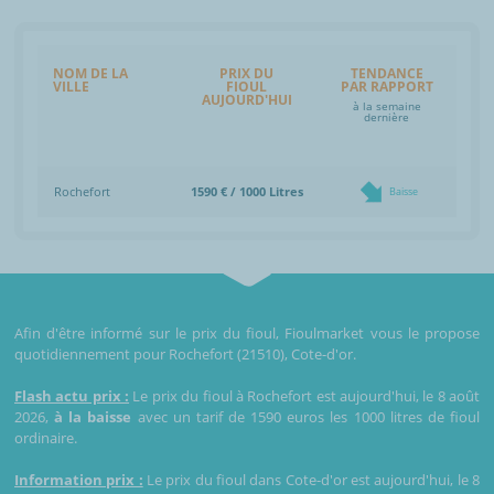
NOM DE LA
PRIX DU
TENDANCE
VILLE
FIOUL
PAR RAPPORT
AUJOURD'HUI
à la semaine
dernière
Rochefort
1590 € / 1000 Litres
Baisse
Afin d'être informé sur le prix du fioul, Fioulmarket vous le propose
quotidiennement pour Rochefort (21510), Cote-d'or.
Flash actu prix :
Le prix du fioul à Rochefort est aujourd'hui, le 8 août
2026,
à la baisse
avec un tarif de 1590 euros les 1000 litres de fioul
ordinaire.
Information prix :
Le prix du fioul dans Cote-d'or est aujourd'hui, le 8