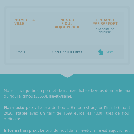
NOM DE LA
PRIX DU
TENDANCE
VILLE
FIOUL
PAR RAPPORT
AUJOURD'HUI
à la semaine
dernière
Rimou
1599 € / 1000 Litres
Baisse
Notre suivi quotidien permet de manière fiable de vous donner le prix
du fioul à Rimou (35560), Ille-et-vilaine.
Flash actu prix :
Le prix du fioul à Rimou est aujourd'hui, le 6 août
2026,
stable
avec un tarif de 1599 euros les 1000 litres de fioul
ordinaire.
Information prix :
Le prix du fioul dans Ille-et-vilaine est aujourd'hui,