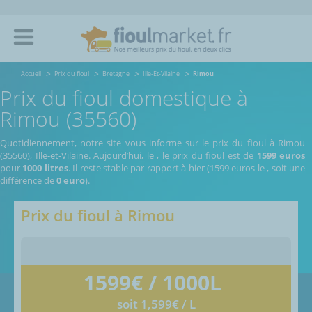
Accueil
Prix du fioul
Bretagne
Ille-Et-Vilaine
Rimou
Prix du fioul domestique à
Rimou (35560)
Quotidiennement, notre site vous informe sur le prix du fioul à Rimou
(35560), Ille-et-Vilaine.
Aujourd’hui, le
,
le prix du fioul est de
1599 euros
pour
1000 litres
. Il reste stable par rapport à hier (1599 euros le
, soit une
différence de
0 euro
).
Prix du fioul à
Rimou
1599
€ / 1000L
soit 1,599€ / L