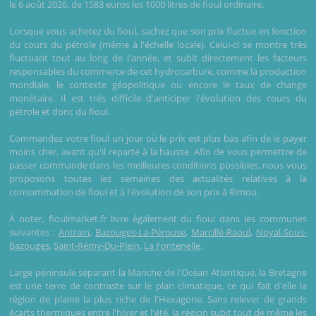
le 6 août 2026, de 1583 euros les 1000 litres de fioul ordinaire.
Lorsque vous achetez du fioul, sachez que son prix fluctue en fonction
du cours du pétrole (même à l'échelle locale). Celui-ci se montre très
fluctuant tout au long de l'année, et subit directement les facteurs
responsables du commerce de cet hydrocarbure, comme la production
mondiale, le contexte géopolitique ou encore le taux de change
monétaire. Il est très difficile d'anticiper l'évolution des cours du
pétrole et donc du fioul.
Commandez votre fioul un jour où le prix est plus bas afin de le payer
moins cher, avant qu'il reparte à la hausse. Afin de vous permettre de
passer commande dans les meilleures conditions possibles, nous vous
proposons toutes les semaines des actualités relatives à la
consommation de fioul et à l'évolution de son prix à Rimou.
À noter, fioulmarket.fr livre également du fioul dans les communes
suivantes :
Antrain
,
Bazouges-La-Pérouse
,
Marcillé-Raoul
,
Noyal-Sous-
Bazouges
,
Saint-Rémy-Du-Plein
,
La Fontenelle
.
Large péninsule séparant la Manche de l'Océan Atlantique, la Bretagne
est une terre de contraste sur le plan climatique, ce qui fait d'elle la
région de plaine la plus riche de l'Hexagone. Sans relever de grands
écarts thermiques entre l'hiver et l'été, la région subit tout de même les