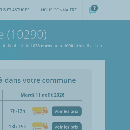
TUS ET ASTUCES
NOUS CONNAÎTRE
e (10290)
x du fioul est de
1638 euros
pour
1000 litres
. Il est en
jà dans votre commune
Mardi 11 août 2026
7h-13h
Voir les prix
13h-19h
Voir les prix