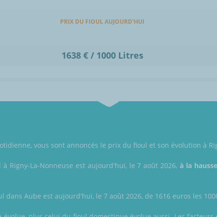
PRIX DU FIOUL AUJOURD'HUI
1638 € / 1000 Litres
tidienne, vous sont annoncés le prix du fioul et son évolution à 
l à Rigny-La-Nonneuse est aujourd'hui, le 7 août 2026,
à la hauss
ul dans Aube est aujourd'hui, le 7 août 2026, de 1616 euros les 1000 
e évolue, plus celui du fioul domestique évolue aussi. Les facteurs e