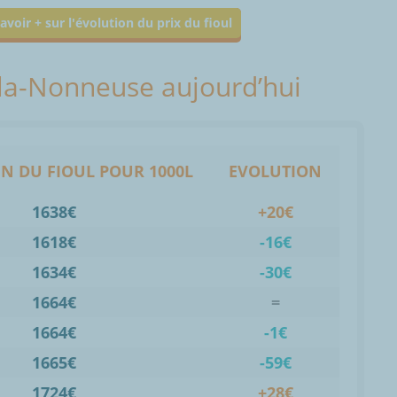
avoir + sur l'évolution du prix du fioul
y-la-Nonneuse aujourd’hui
N DU FIOUL POUR 1000L
EVOLUTION
1638€
+20€
1618€
-16€
1634€
-30€
1664€
=
1664€
-1€
1665€
-59€
1724€
+28€