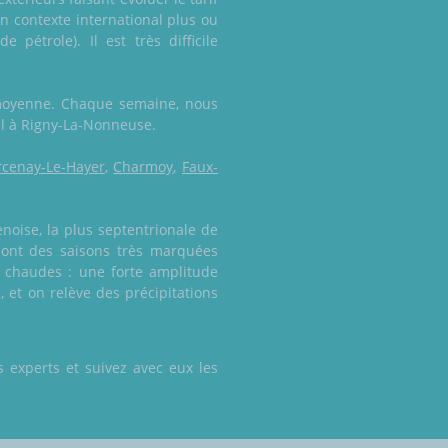
n contexte international plus ou
pétrole). Il est très difficile
 moyenne. Chaque semaine, nous
oul à Rigny-La-Nonneuse.
rcenay-Le-Hayer
,
Charmoy
,
Faux-
noise, la plus septentrionale de
r sont des saisons très marquées
 chaudes : une forte amplitude
 et on relève des précipitations
 experts et suivez avec eux les