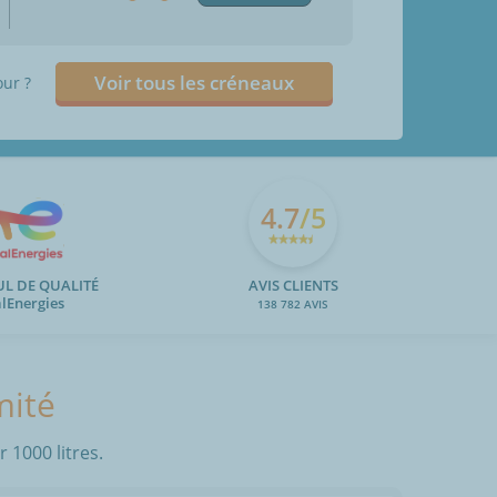
Voir tous les créneaux
our ?
4.7
/5
UL DE QUALITÉ
AVIS CLIENTS
alEnergies
138 782 AVIS
mité
 1000 litres.