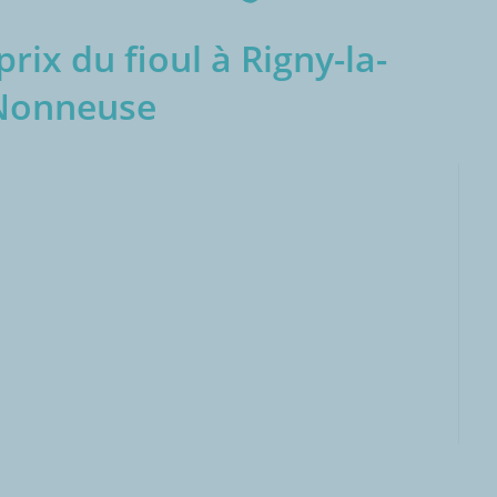
rix du fioul à Rigny-la-
Nonneuse
000L