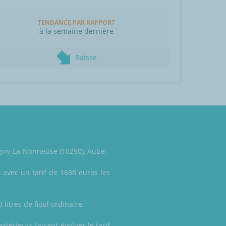
TENDANCE PAR RAPPORT
à la semaine dernière
Baisse
Rigny-La-Nonneuse (10290), Aube.
e
avec un tarif de 1638 euros les
litres de fioul ordinaire.
xtérieurs faisant évoluer le tarif