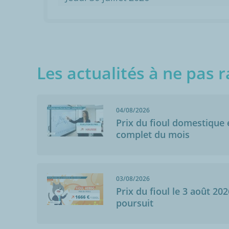
Les actualités à ne pas r
04/08/2026
Prix du fioul domestique e
complet du mois
Anonymo
Rigny-La-Nonn
03/08/2026
06/12/2020
Prix du fioul le 3 août 202
parfait. dans 
poursuit
énergie. livra
cher par rappo