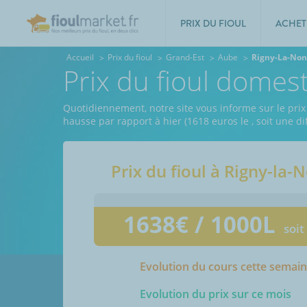
PRIX DU FIOUL
ACHET
Accueil
Prix du fioul
Grand-Est
Aube
Rigny-La-No
Prix du fioul domes
Quotidiennement, notre site vous informe sur le prix
hausse par rapport à hier (1618 euros le
, soit une d
Prix du fioul à
Rigny-la-
1638
€ / 1000L
soit
Evolution du cours cette semai
Evolution du prix sur ce mois