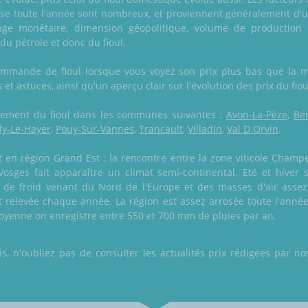
isse toute l'année sont nombreux, et proviennent généralement d'u
e monétaire, dimension géopolitique, volume de production de 
 du pétrole et donc du fioul.
commande de fioul lorsque vous voyez son prix plus bas que la
s et astuces, ainsi qu'un aperçu clair sur l'évolution des prix du fi
galement du fioul dans les communes suivantes :
Avon-La-Pèze
,
Be
ly-Le-Hayer
,
Pouy-Sur-Vannes
,
Trancault
,
Villadin
,
Val D Orvin
.
n région Grand Est : la rencontre entre la zone viticole Champe
 Vosges fait apparaître un climat semi-continental. Eté et hive
 de froid venant du Nord de l'Europe et des masses d'air assez
t relevée chaque année. La région est assez arrosée toute l'année,
 moyenne on enregistre entre 550 et 700 mm de pluies par an.
 n'oubliez pas de consulter les actualités prix rédigées par nos