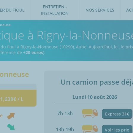
ENTRETIEN -
ER DU FIOUL
NOS SERVICES
AC
INSTALLATION
nneuse
tique à Rigny-la-Nonneus
 du fioul à Rigny-la-Nonneuse (10290), Aube.
Aujourd’hui, le
,
le pri
ifférence de
+20 euros
).
Nonneuse
Un camion passe dé
Lundi 10 août 2026
 1,638€ / L
7h-13h
Express 31€
ne
13h-19h
Voir les prix