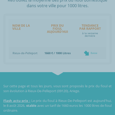
dans votre ville pour 1000 litres.
NOM DE LA
PRIX DU
TENDANCE
VILLE
FIOUL
PAR RAPPORT
AUJOURD'HUI
à la semaine
dernière
Rieux-de-Pelleport
1660 € / 1000 Litres
Baisse
Sur cette page et tous les jours, vous sont proposés le prix du fioul et
son évolution à Rieux-De-Pelleport (09120), Ariege.
Flash actu prix :
Le prix du fioul à Rieux-De-Pelleport est aujourd'hui,
le 8 août 2026,
stable
avec un tarif de 1660 euros les 1000 litres de fioul
ordinaire.