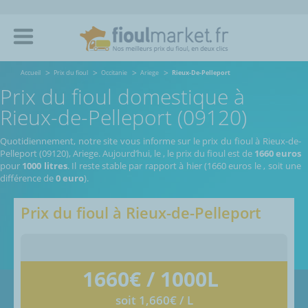
Accueil
Prix du fioul
Occitanie
Ariege
Rieux-De-Pelleport
Prix du fioul domestique à
Rieux-de-Pelleport (09120)
Quotidiennement, notre site vous informe sur le prix du fioul à Rieux-de-
Pelleport (09120), Ariege.
Aujourd’hui, le
,
le prix du fioul est de
1660 euros
pour
1000 litres
. Il reste stable par rapport à hier (1660 euros le
, soit une
différence de
0 euro
).
Prix du fioul à
Rieux-de-Pelleport
1660
€ / 1000L
soit 1,660€ / L