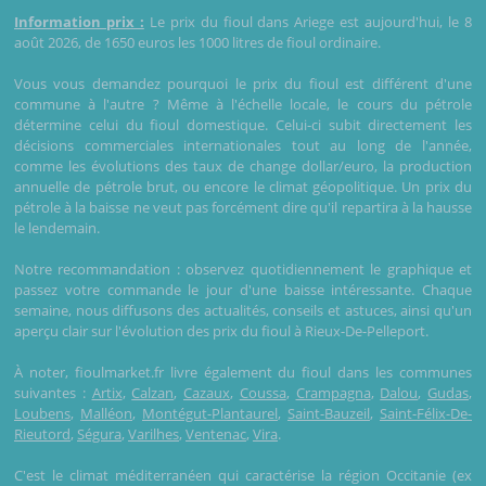
Information prix :
Le prix du fioul dans Ariege est aujourd'hui, le 8
août 2026, de 1650 euros les 1000 litres de fioul ordinaire.
Vous vous demandez pourquoi le prix du fioul est différent d'une
commune à l'autre ? Même à l'échelle locale, le cours du pétrole
détermine celui du fioul domestique. Celui-ci subit directement les
décisions commerciales internationales tout au long de l'année,
comme les évolutions des taux de change dollar/euro, la production
annuelle de pétrole brut, ou encore le climat géopolitique. Un prix du
pétrole à la baisse ne veut pas forcément dire qu'il repartira à la hausse
le lendemain.
Notre recommandation : observez quotidiennement le graphique et
passez votre commande le jour d'une baisse intéressante. Chaque
semaine, nous diffusons des actualités, conseils et astuces, ainsi qu'un
aperçu clair sur l'évolution des prix du fioul à Rieux-De-Pelleport.
À noter, fioulmarket.fr livre également du fioul dans les communes
suivantes :
Artix
,
Calzan
,
Cazaux
,
Coussa
,
Crampagna
,
Dalou
,
Gudas
,
Loubens
,
Malléon
,
Montégut-Plantaurel
,
Saint-Bauzeil
,
Saint-Félix-De-
Rieutord
,
Ségura
,
Varilhes
,
Ventenac
,
Vira
.
C'est le climat méditerranéen qui caractérise la région Occitanie (ex