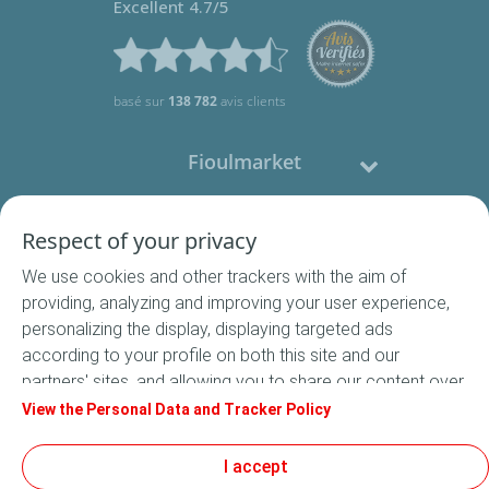
Excellent 4.7/5
basé sur
138 782
avis clients
Fioulmarket
Fioul domestique
Respect of your privacy
We use cookies and other trackers with the aim of
Nous contacter
providing, analyzing and improving your user experience,
personalizing the display, displaying targeted ads
Suivez-nous
according to your profile on both this site and our
partners' sites, and allowing you to share our content over
social media. In accordance with French legislation,
View the Personal Data and Tracker Policy
certain audience measurement cookies are stored by
default. You can change your cookie settings at any time
I accept
Conditions Générales de Vente
by clicking on the "Manage my cookies" button. By clicking