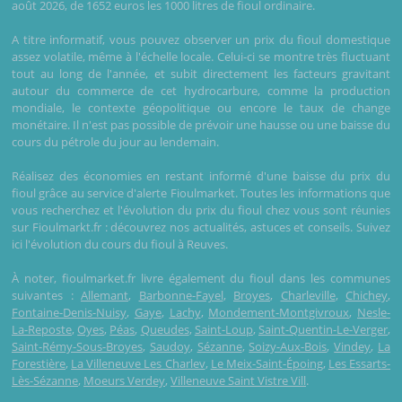
août 2026, de 1652 euros les 1000 litres de fioul ordinaire.
A titre informatif, vous pouvez observer un prix du fioul domestique
assez volatile, même à l'échelle locale. Celui-ci se montre très fluctuant
tout au long de l'année, et subit directement les facteurs gravitant
autour du commerce de cet hydrocarbure, comme la production
mondiale, le contexte géopolitique ou encore le taux de change
monétaire. Il n'est pas possible de prévoir une hausse ou une baisse du
cours du pétrole du jour au lendemain.
Réalisez des économies en restant informé d'une baisse du prix du
fioul grâce au service d'alerte Fioulmarket. Toutes les informations que
vous recherchez et l'évolution du prix du fioul chez vous sont réunies
sur Fioulmarkt.fr : découvrez nos actualités, astuces et conseils. Suivez
ici l'évolution du cours du fioul à Reuves.
À noter, fioulmarket.fr livre également du fioul dans les communes
suivantes :
Allemant
,
Barbonne-Fayel
,
Broyes
,
Charleville
,
Chichey
,
Fontaine-Denis-Nuisy
,
Gaye
,
Lachy
,
Mondement-Montgivroux
,
Nesle-
La-Reposte
,
Oyes
,
Péas
,
Queudes
,
Saint-Loup
,
Saint-Quentin-Le-Verger
,
Saint-Rémy-Sous-Broyes
,
Saudoy
,
Sézanne
,
Soizy-Aux-Bois
,
Vindey
,
La
Forestière
,
La Villeneuve Les Charlev
,
Le Meix-Saint-Époing
,
Les Essarts-
Lès-Sézanne
,
Moeurs Verdey
,
Villeneuve Saint Vistre Vill
.