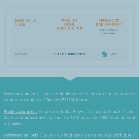
NOM DE LA
PRIX DU
TENDANCE
VILLE
FIOUL
PAR RAPPORT
AUJOURD'HUI
à la semaine
dernière
Reuves
1612 € / 1000 Litres
Baisse
Découvrez au jour le jour sur fioulmarket.fr le prix du fioul dans votre
commune comme ici à Reuves (51120), Marne.
Flash actu prix :
Le prix du fioul à Reuves est aujourd'hui, le 7 août
2026,
à la baisse
avec un tarif de 1612 euros les 1000 litres de fioul
ordinaire.
Information prix :
Le prix du fioul dans Marne est aujourd'hui, le 7