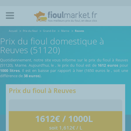
Accueil
Prix du fioul
Grand-Est
Marne
Reuves
Prix du fioul domestique à
Reuves (51120)
Quotidiennement, notre site vous informe sur le prix du fioul à Reuves
(51120), Marne.
Aujourd’hui, le
,
le prix du fioul est de
1612 euros
pour
1000 litres
. Il est en baisse par rapport à hier (1650 euros le
, soit une
différence de
38 euros
).
Prix du fioul à
Reuves
1612
€ / 1000L
soit 1,612€ / L