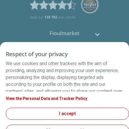
basé sur
138 782
avis clients
Fioulmarket
Fioul domestique
Respect of your privacy
We use cookies and other trackers with the aim of
Nous contacter
providing, analyzing and improving your user experience,
personalizing the display, displaying targeted ads
Suivez-nous
according to your profile on both this site and our
partners' sites, and allowing you to share our content over
social media. In accordance with French legislation,
View the Personal Data and Tracker Policy
certain audience measurement cookies are stored by
default. You can change your cookie settings at any time
I accept
Conditions Générales de Vente
by clicking on the "Manage my cookies" button. By clicking
Conditions générales d'utilisation
on the "Accept" button, you agree that we may store all