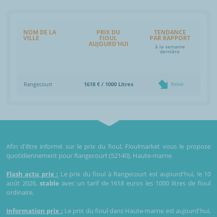
NOM DE LA
PRIX DU
TENDANCE
VILLE
FIOUL
PAR RAPPORT
AUJOURD'HUI
à la semaine
dernière
Rangecourt
1618 € / 1000 Litres
Baisse
Afin d'être informé sur le prix du fioul, Fioulmarket vous le propose
quotidiennement pour Rangecourt (52140), Haute-marne.
Flash actu prix :
Le prix du fioul à Rangecourt est aujourd'hui, le 10
août 2026,
stable
avec un tarif de 1618 euros les 1000 litres de fioul
ordinaire.
Information prix :
Le prix du fioul dans Haute-marne est aujourd'hui,