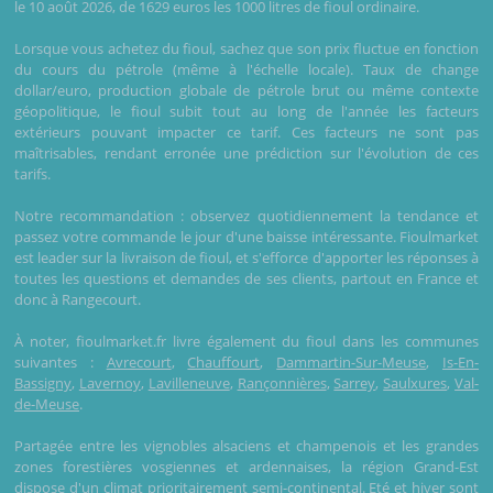
le 10 août 2026, de 1629 euros les 1000 litres de fioul ordinaire.
Lorsque vous achetez du fioul, sachez que son prix fluctue en fonction
du cours du pétrole (même à l'échelle locale). Taux de change
dollar/euro, production globale de pétrole brut ou même contexte
géopolitique, le fioul subit tout au long de l'année les facteurs
extérieurs pouvant impacter ce tarif. Ces facteurs ne sont pas
maîtrisables, rendant erronée une prédiction sur l'évolution de ces
tarifs.
Notre recommandation : observez quotidiennement la tendance et
passez votre commande le jour d'une baisse intéressante. Fioulmarket
est leader sur la livraison de fioul, et s'efforce d'apporter les réponses à
toutes les questions et demandes de ses clients, partout en France et
donc à Rangecourt.
À noter, fioulmarket.fr livre également du fioul dans les communes
suivantes :
Avrecourt
,
Chauffourt
,
Dammartin-Sur-Meuse
,
Is-En-
Bassigny
,
Lavernoy
,
Lavilleneuve
,
Rançonnières
,
Sarrey
,
Saulxures
,
Val-
de-Meuse
.
Partagée entre les vignobles alsaciens et champenois et les grandes
zones forestières vosgiennes et ardennaises, la région Grand-Est
dispose d'un climat prioritairement semi-continental. Eté et hiver sont