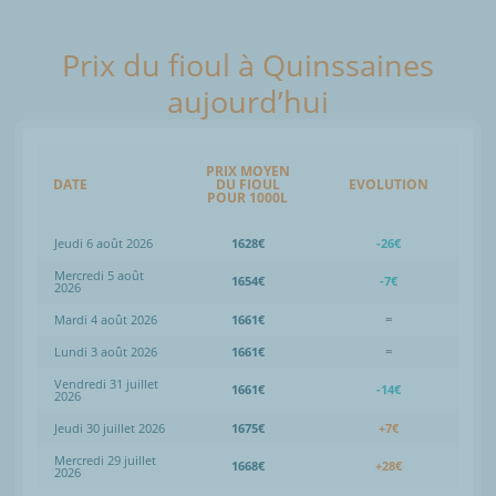
Prix du fioul à Quinssaines
aujourd’hui
PRIX MOYEN
DATE
DU FIOUL
EVOLUTION
POUR 1000L
Jeudi 6 août 2026
1628€
-26€
Mercredi 5 août
1654€
-7€
2026
Mardi 4 août 2026
1661€
=
Lundi 3 août 2026
1661€
=
Vendredi 31 juillet
1661€
-14€
2026
Jeudi 30 juillet 2026
1675€
+7€
Mercredi 29 juillet
1668€
+28€
2026