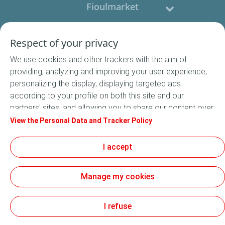
Fioulmarket
Fioul domestique
Respect of your privacy
We use cookies and other trackers with the aim of
Nous contacter
providing, analyzing and improving your user experience,
personalizing the display, displaying targeted ads
Suivez-nous
according to your profile on both this site and our
partners' sites, and allowing you to share our content over
social media. In accordance with French legislation,
View the Personal Data and Tracker Policy
certain audience measurement cookies are stored by
default. You can change your cookie settings at any time
I accept
Conditions Générales de Vente
by clicking on the "Manage my cookies" button. By clicking
Conditions générales d'utilisation
on the "Accept" button, you agree that we may store all
Mentions légales
Manage my cookies
cookies on your device. If you click on "Decline", only the
Données Personnelles
technical cookies required for the site to function
Cookies
correctly will be used. For more information, especially
I refuse
Accessibilité : non conforme
concerning our list of partners, refer to the "Personal Data