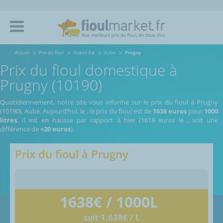
Accueil
Prix du fioul
Grand-Est
Aube
Prugny
Prix du fioul domestique à
Prugny (10190)
Quotidiennement, notre site vous informe sur le prix du fioul à Prugny
(10190), Aube.
Aujourd’hui, le
,
le prix du fioul est de
1638 euros
pour
1000
litres
. Il est en hausse par rapport à hier (1618 euros le
, soit une
différence de
+20 euros
).
Prix du fioul à
Prugny
1638
€ / 1000L
soit 1,638€ / L