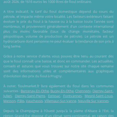
août 2026, de 1616 euros les 1000 litres de fioul ordinaire.
A titre indicatif, le tarif du fioul domestique dépend du cours du
pétrole, et impacte même votre localité. Les facteurs extérieurs faisant
évoluer le prix du fioul à la hausse ou à la baisse toute l'année sont
nombreux, et proviennent généralement d'un contexte international
plus ou moins favorable (taux de change monétaire, facteur
géopolitique, volume de production de pétrole). Le pétrole est un
hydrocarbure dont personne ne peut évaluer la tendance de son prix à
long terme.
Grâce à notre service d'alerte, vous pouvez être tenu au courant dès
que le fioul connaît une baisse, et donc en commander. Les actualités,
conseils et astuces que vous trouvez sur notre site chaque semaine
sont des informations utiles et complémentaires aux graphiques
d'évolution des prix du fioul à Prugny.
À noter, fioulmarket.fr livre également du fioul dans les communes
suivantes :
Bercenay-En-Othe
,
Bucey-En-Othe
,
Chennegy
,
Dierrey-Saint-
Julien
,
Dierrey-Saint-Pierre
,
Estissac
,
Fontvannes
,
Mesnil-Saint-Loup
,
Messon
,
Pâlis
,
Vauchassis
,
Villemaur-Sur-Vanne
,
Neuville Sur Vannes
.
Depuis la Champagne à l'Ouest jusqu'à la plaine d'Alsace à l'Est, la
région Grand-Est dispose d'un climat semi-continental, en raison des