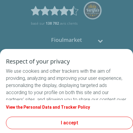
basé sur
138 782
avis clients
Fioulmarket
Fioul domestique
Respect of your privacy
We use cookies and other trackers with the aim of
Nous contacter
providing, analyzing and improving your user experience,
personalizing the display, displaying targeted ads
Suivez-nous
according to your profile on both this site and our
partners' sites, and allowing you to share our content over
social media. In accordance with French legislation,
View the Personal Data and Tracker Policy
certain audience measurement cookies are stored by
default. You can change your cookie settings at any time
I accept
Conditions Générales de Vente
by clicking on the "Manage my cookies" button. By clicking