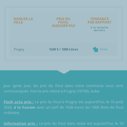
NOM DE LA
PRIX DU
TENDANCE
VILLE
FIOUL
PAR RAPPORT
AUJOURD'HUI
à la semaine
dernière
Prugny
1638 € / 1000 Litres
Baisse
Jour après jour, les prix du fioul dans votre commune vous sont
communiqués. Voici le prix relevé à Prugny (10190), Aube.
Flash actu prix :
Le prix du fioul à Prugny est aujourd'hui, le 10 août
2026,
à la hausse
avec un tarif de 1638 euros les 1000 litres de fioul
ordinaire.
Information prix :
Le prix du fioul dans Aube est aujourd'hui, le 10