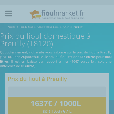
Accueil
Prix du fioul
Centre-Val-De-Loire
Cher
Preuilly
Prix du fioul domestique à
Preuilly (18120)
Quotidiennement, notre site vous informe sur le prix du fioul à Preuilly
(18120), Cher.
Aujourd’hui, le
,
le prix du fioul est de
1637 euros
pour
1000
litres
. Il est en baisse par rapport à hier (1647 euros le
, soit une
différence de
10 euros
).
Prix du fioul à
Preuilly
1637
€ / 1000L
soit 1,637€ / L