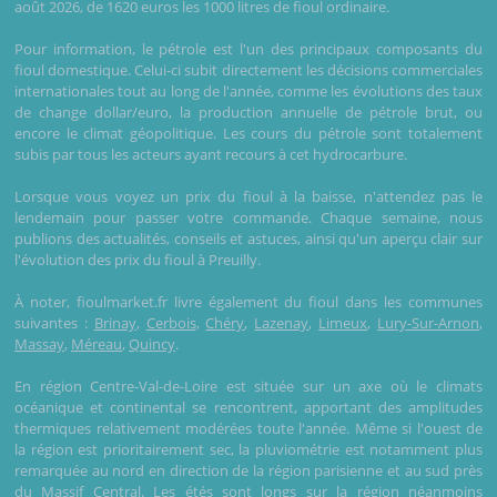
août 2026, de 1620 euros les 1000 litres de fioul ordinaire.
Pour information, le pétrole est l'un des principaux composants du
fioul domestique. Celui-ci subit directement les décisions commerciales
internationales tout au long de l'année, comme les évolutions des taux
de change dollar/euro, la production annuelle de pétrole brut, ou
encore le climat géopolitique. Les cours du pétrole sont totalement
subis par tous les acteurs ayant recours à cet hydrocarbure.
Lorsque vous voyez un prix du fioul à la baisse, n'attendez pas le
lendemain pour passer votre commande. Chaque semaine, nous
publions des actualités, conseils et astuces, ainsi qu'un aperçu clair sur
l'évolution des prix du fioul à Preuilly.
À noter, fioulmarket.fr livre également du fioul dans les communes
suivantes :
Brinay
,
Cerbois
,
Chéry
,
Lazenay
,
Limeux
,
Lury-Sur-Arnon
,
Massay
,
Méreau
,
Quincy
.
En région Centre-Val-de-Loire est située sur un axe où le climats
océanique et continental se rencontrent, apportant des amplitudes
thermiques relativement modérées toute l'année. Même si l'ouest de
la région est prioritairement sec, la pluviométrie est notamment plus
remarquée au nord en direction de la région parisienne et au sud près
du Massif Central. Les étés sont longs sur la région néanmoins