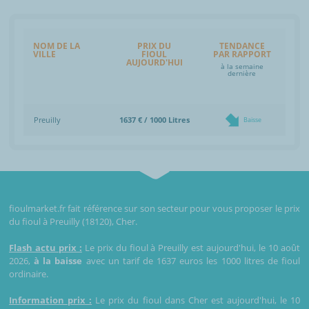
NOM DE LA
PRIX DU
TENDANCE
VILLE
FIOUL
PAR RAPPORT
AUJOURD'HUI
à la semaine
dernière
Preuilly
1637 € / 1000 Litres
Baisse
fioulmarket.fr fait référence sur son secteur pour vous proposer le prix
du fioul à Preuilly (18120), Cher.
Flash actu prix :
Le prix du fioul à Preuilly est aujourd'hui, le 10 août
2026,
à la baisse
avec un tarif de 1637 euros les 1000 litres de fioul
ordinaire.
Information prix :
Le prix du fioul dans Cher est aujourd'hui, le 10