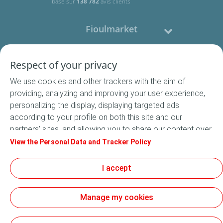
basé sur
138 782
avis clients
Fioulmarket
Fioul domestique
Respect of your privacy
We use cookies and other trackers with the aim of
Nous contacter
providing, analyzing and improving your user experience,
personalizing the display, displaying targeted ads
Suivez-nous
according to your profile on both this site and our
partners' sites, and allowing you to share our content over
social media. In accordance with French legislation,
View the Personal Data and Tracker Policy
certain audience measurement cookies are stored by
default. You can change your cookie settings at any time
I accept
Conditions Générales de Vente
by clicking on the "Manage my cookies" button. By clicking
Conditions générales d'utilisation
on the "Accept" button, you agree that we may store all
Mentions légales
Manage my cookies
cookies on your device. If you click on "Decline", only the
Données Personnelles
technical cookies required for the site to function
Cookies