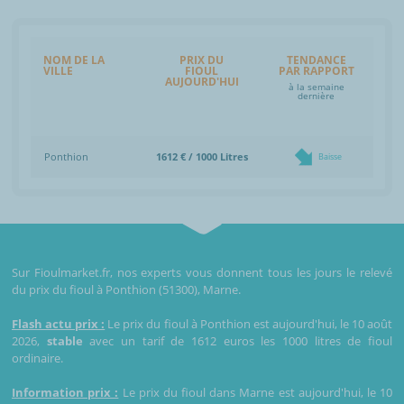
NOM DE LA
PRIX DU
TENDANCE
VILLE
FIOUL
PAR RAPPORT
AUJOURD'HUI
à la semaine
dernière
Ponthion
1612 € / 1000 Litres
Baisse
Sur Fioulmarket.fr, nos experts vous donnent tous les jours le relevé
du prix du fioul à Ponthion (51300), Marne.
Flash actu prix :
Le prix du fioul à Ponthion est aujourd'hui, le 10 août
2026,
stable
avec un tarif de 1612 euros les 1000 litres de fioul
ordinaire.
Information prix :
Le prix du fioul dans Marne est aujourd'hui, le 10