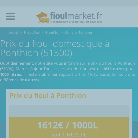
Accueil
Prix du fioul
Grand-Est
Marne
Ponthion
Prix du fioul domestique à
Ponthion (51300)
Quotidiennement, notre site vous informe sur le prix du fioul à Ponthion
(51300), Marne.
Aujourd’hui, le
,
le prix du fioul est de
1612 euros
pour
1000 litres
. Il reste stable par rapport à hier (1612 euros le
, soit une
différence de
0 euro
).
Prix du fioul à
Ponthion
1612
€ / 1000L
soit 1,612€ / L