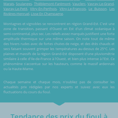
Marais
,
Soulanges
,
Thiéblemont-Farémont
,
Vauclerc
,
Vavray-Le-Grand
,
Vavray-Le-Petit
,
Vitry-En-Perthois
,
Vitry-Le-François
,
Le Buisson
,
Les
Rivières-Henruel
,
Lisse En Champagne
.
Montagnes et vignobles se rencontrent en région Grand-Est. C'est une
zone de transition, passant d'Ouest en Est d'un climat océanique à
semi-continental, plus sec. Les reliefs assez marqués justifient une forte
amplitude thermique sur une même saison. On note tout de même
des hivers rudes avec de fortes chutes de neige, et des étés chauds et
secs faisant souvent grimper les températures au-dessus de 25°C. Les
plaines et massifs de la région Grand-Est disposent d'une pluviométrie
similaire à celle d'Ile-de-France à l'Ouest, et bien plus intense à l'Est. Ce
phénomène s'accentue sur les hauteurs, comme le massif ardennais
ou la Haute-Marne.
Chaque semaine et chaque mois, n'oubliez pas de consulter les
actualités prix rédigées par nos experts et suivez avec eux les
fluctuations du cours du fioul.
Tendance des prix du fioul à