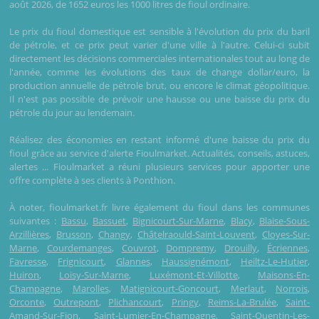
août 2026, de 1652 euros les 1000 litres de fioul ordinaire.
Le prix du fioul domestique est sensible à l'évolution du prix du baril
de pétrole, et ce prix peut varier d'une ville à l'autre. Celui-ci subit
directement les décisions commerciales internationales tout au long de
l'année, comme les évolutions des taux de change dollar/euro, la
production annuelle de pétrole brut, ou encore le climat géopolitique.
Il n'est pas possible de prévoir une hausse ou une baisse du prix du
pétrole du jour au lendemain.
Réalisez des économies en restant informé d'une baisse du prix du
fioul grâce au service d'alerte Fioulmarket. Actualités, conseils, astuces,
alertes ... Fioulmarket a réuni plusieurs services pour apporter une
offre complète à ses clients à Ponthion.
À noter, fioulmarket.fr livre également du fioul dans les communes
suivantes :
Bassu
,
Bassuet
,
Bignicourt-Sur-Marne
,
Blacy
,
Blaise-Sous-
Arzillières
,
Brusson
,
Changy
,
Châtelraould-Saint-Louvent
,
Cloyes-Sur-
Marne
,
Courdemanges
,
Couvrot
,
Dompremy
,
Drouilly
,
Écriennes
,
Favresse
,
Frignicourt
,
Glannes
,
Haussignémont
,
Heiltz-Le-Hutier
,
Huiron
,
Loisy-Sur-Marne
,
Luxémont-Et-Villotte
,
Maisons-En-
Champagne
,
Marolles
,
Matignicourt-Goncourt
,
Merlaut
,
Norrois
,
Orconte
,
Outrepont
,
Plichancourt
,
Pringy
,
Reims-La-Brulée
,
Saint-
Amand-Sur-Fion
,
Saint-Lumier-En-Champagne
,
Saint-Quentin-Les-