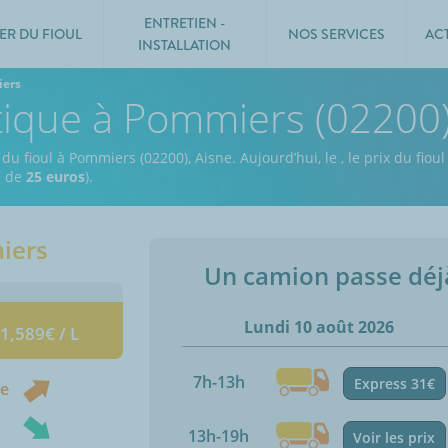
ENTRETIEN -
ER DU FIOUL
NOS SERVICES
AC
INSTALLATION
ers
stique à Pommiers (02200
 du fioul à Pommiers (02200), Aisne.
Aujourd’hui, le
,
le prix du fiou
e de
25 euros
).
iers
Un camion passe dé
Lundi 10 août 2026
 1,589€ / L
7h-13h
Express 31€
ne
13h-19h
Voir les prix