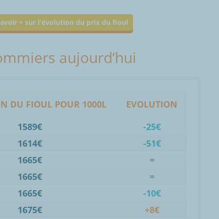
avoir + sur l'évolution du prix du fioul
Pommiers aujourd’hui
N DU FIOUL POUR 1000L
EVOLUTION
1589€
-25€
1614€
-51€
1665€
=
1665€
=
1665€
-10€
1675€
+8€