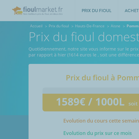
PRIX DU FIOUL
ACHET
Accueil
Prix du fioul
Hauts-De-France
Aisne
Pommi
Prix du fioul dome
Quotidiennement, notre site vous informe sur le prix
par rapport à hier (1614 euros le
, soit une différenc
Prix du fioul à
Pomm
1589
€ / 1000L
soit
Evolution du cours cette semai
Evolution du prix sur ce mois