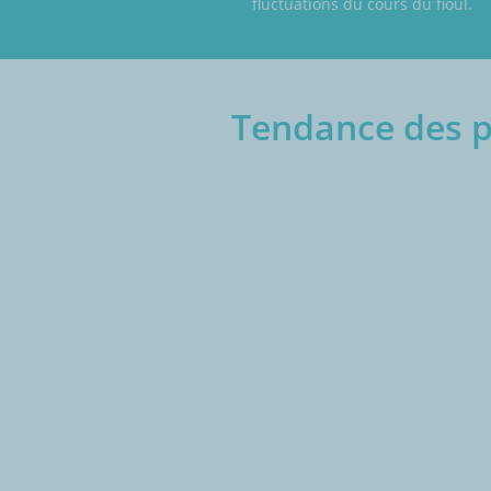
fluctuations du cours du fioul.
Tendance des p
€/1