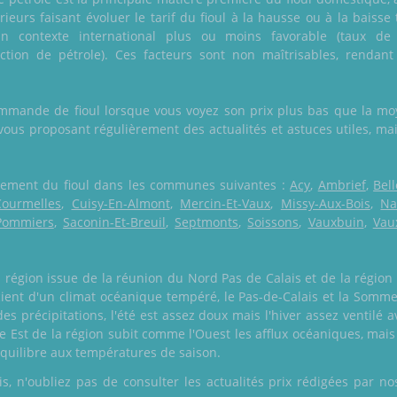
rieurs faisant évoluer le tarif du fioul à la hausse ou à la baiss
un contexte international plus ou moins favorable (taux de
ction de pétrole). Ces facteurs sont non maîtrisables, rendant
mmande de fioul lorsque vous voyez son prix plus bas que la moy
 vous proposant régulièrement des actualités et astuces utiles, ma
galement du fioul dans les communes suivantes :
Acy
,
Ambrief
,
Bel
Courmelles
,
Cuisy-En-Almont
,
Mercin-Et-Vaux
,
Missy-Aux-Bois
,
Na
Pommiers
,
Saconin-Et-Breuil
,
Septmonts
,
Soissons
,
Vauxbuin
,
Vau
a région issue de la réunion du Nord Pas de Calais et de la région
ient d'un climat océanique tempéré, le Pas-de-Calais et la Somme
s précipitations, l'été est assez doux mais l'hiver assez ventilé
e Est de la région subit comme l'Ouest les afflux océaniques, mai
équilibre aux températures de saison.
 n'oubliez pas de consulter les actualités prix rédigées par nos