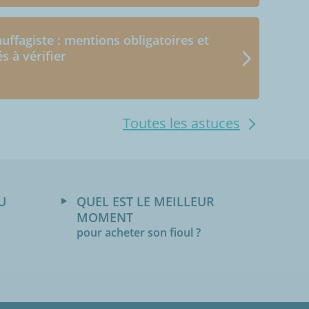
uffagiste : mentions obligatoires et
és à vérifier
Toutes les astuces
U
QUEL EST LE MEILLEUR
MOMENT
pour acheter son fioul ?