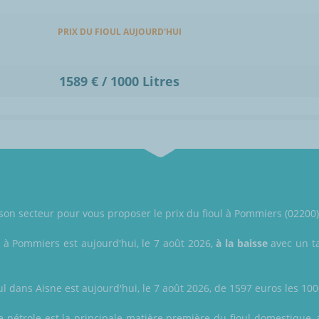
PRIX DU FIOUL AUJOURD'HUI
1589 € / 1000 Litres
r son secteur pour vous proposer le prix du fioul à Pommiers (02200)
l à Pommiers est aujourd'hui, le 7 août 2026,
à la baisse
avec un ta
ul dans Aisne est aujourd'hui, le 7 août 2026, de 1597 euros les 1000
le pétrole est la principale matière première du fioul domestique, 