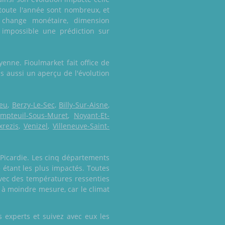
e toute l'année sont nombreux, et
 change monétaire, dimension
 impossible une prédiction sur
enne. Fioulmarket fait office de
is aussi un aperçu de l'évolution
leu
,
Berzy-Le-Sec
,
Billy-Sur-Aisne
,
mpteuil-Sous-Muret
,
Noyant-Et-
xrezis
,
Venizel
,
Villeneuve-Saint-
 Picardie. Les cinq départements
 étant les plus impactés. Toutes
 avec des températures ressenties
s à moindre mesure, car le climat
 experts et suivez avec eux les