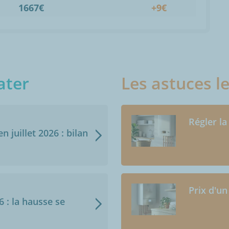
1667€
+9€
ater
Les astuces l
Régler la
n juillet 2026 : bilan
Prix d'un
6 : la hausse se