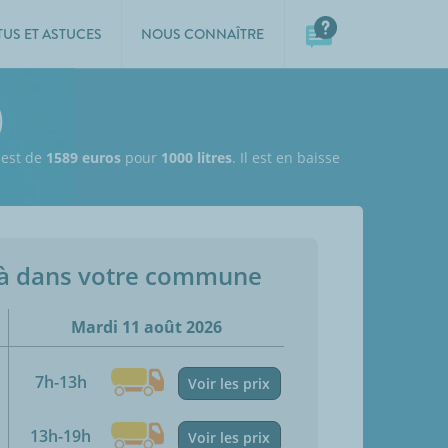
TUS ET ASTUCES
NOUS CONNAÎTRE
)
l est de
1589 euros
pour
1000 litres
. Il est en baisse
jà dans votre commune
Mardi 11 août 2026
7h-13h
Voir les prix
13h-19h
Voir les prix