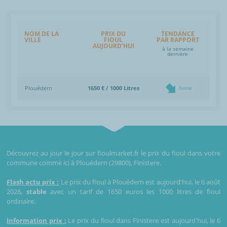
NOM DE LA
PRIX DU
TENDANCE
VILLE
FIOUL
PAR RAPPORT
AUJOURD'HUI
à la semaine
dernière
Plouédern
1650 € / 1000 Litres
Baisse
Découvrez au jour le jour sur fioulmarket.fr le prix du fioul dans votre
commune comme ici à Plouédern (29800), Finistere.
Flash actu prix :
Le prix du fioul à Plouédern est aujourd'hui, le 6 août
2026,
stable
avec un tarif de 1650 euros les 1000 litres de fioul
ordinaire.
Information prix :
Le prix du fioul dans Finistere est aujourd'hui, le 6