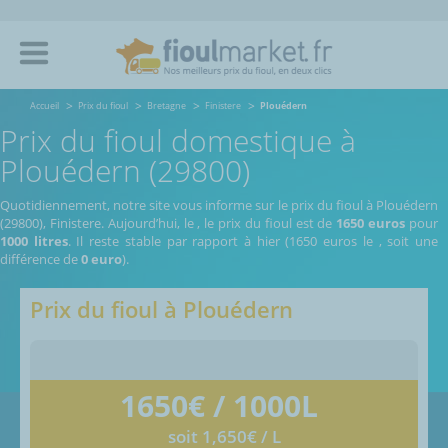
Accueil
Prix du fioul
Bretagne
Finistere
Plouédern
Prix du fioul domestique à
Plouédern (29800)
Quotidiennement, notre site vous informe sur le prix du fioul à Plouédern
(29800), Finistere.
Aujourd’hui, le
,
le prix du fioul est de
1650 euros
pour
1000 litres
. Il reste stable par rapport à hier (1650 euros le
, soit une
différence de
0 euro
).
Prix du fioul à
Plouédern
1650
€ / 1000L
soit 1,650€ / L