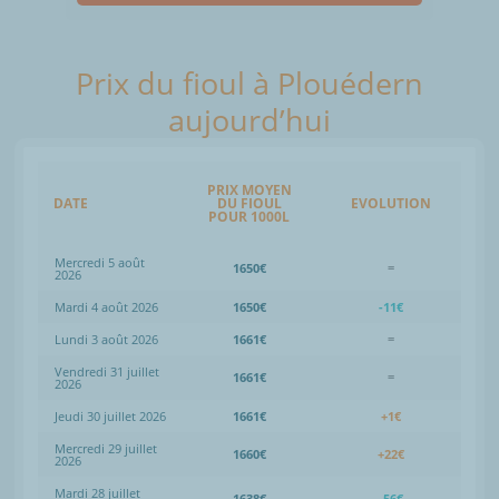
Prix du fioul à Plouédern
aujourd’hui
PRIX MOYEN
DATE
DU FIOUL
EVOLUTION
POUR 1000L
Mercredi 5 août
1650€
=
2026
Mardi 4 août 2026
1650€
-11€
Lundi 3 août 2026
1661€
=
Vendredi 31 juillet
1661€
=
2026
Jeudi 30 juillet 2026
1661€
+1€
Mercredi 29 juillet
1660€
+22€
2026
Mardi 28 juillet
1638€
-56€