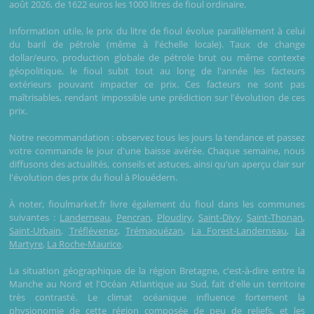
août 2026, de 1622 euros les 1000 litres de fioul ordinaire.
Information utile, le prix du litre de fioul évolue parallèlement à celui
du baril de pétrole (même à l'échelle locale). Taux de change
dollar/euro, production globale de pétrole brut ou même contexte
géopolitique, le fioul subit tout au long de l'année les facteurs
extérieurs pouvant impacter ce prix. Ces facteurs ne sont pas
maîtrisables, rendant impossible une prédiction sur l'évolution de ces
prix.
Notre recommandation : observez tous les jours la tendance et passez
votre commande le jour d'une baisse avérée. Chaque semaine, nous
diffusons des actualités, conseils et astuces, ainsi qu'un aperçu clair sur
l'évolution des prix du fioul à Plouédern.
À noter, fioulmarket.fr livre également du fioul dans les communes
suivantes :
Landerneau
,
Pencran
,
Ploudiry
,
Saint-Divy
,
Saint-Thonan
,
Saint-Urbain
,
Tréflévenez
,
Trémaouézan
,
La Forest-Landerneau
,
La
Martyre
,
La Roche-Maurice
.
La situation géographique de la région Bretagne, c'est-à-dire entre la
Manche au Nord et l'Océan Atlantique au Sud, fait d'elle un territoire
très contrasté. Le climat océanique influence fortement la
physionomie de cette région composée de peu de reliefs, et les