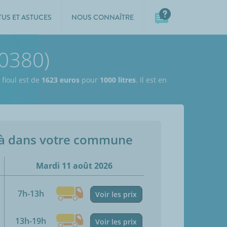
TUS ET ASTUCES
NOUS CONNAÎTRE
10380)
 fioul est de
1623 euros
pour
1000 litres
. Il est en
jà dans votre commune
Mardi 11 août 2026
7h-13h
Voir les prix
13h-19h
Voir les prix