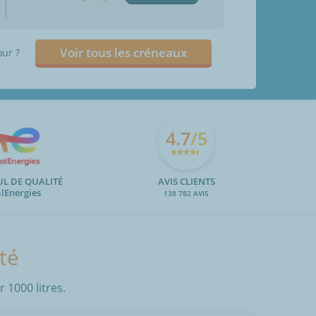
Voir tous les créneaux
our ?
4.7
/5
UL DE QUALITÉ
AVIS CLIENTS
alEnergies
138 782 AVIS
té
 1000 litres.