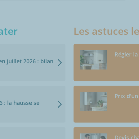
ater
Les astuces l
Régler la
n juillet 2026 : bilan
Prix d'un
6 : la hausse se
Devis cha