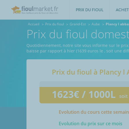
PRIX DU FIOUL
ACHET
Accueil
Prix du fioul
Grand-Est
Aube
Plancy l abb
Prix du fioul domes
Quotidiennement, notre site vous informe sur le prix
baisse par rapport à hier (1639 euros le
, soit une d
Prix du fioul à
Plancy l
1623
€ / 1000L
soit
Evolution du cours cette semai
Evolution du prix sur ce mois