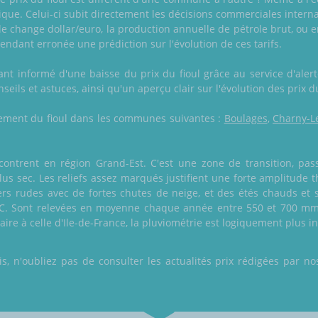
que. Celui-ci subit directement les décisions commerciales interna
 change dollar/euro, la production annuelle de pétrole brut, ou e
rendant erronée une prédiction sur l'évolution de ces tarifs.
nt informé d'une baisse du prix du fioul grâce au service d'ale
seils et astuces, ainsi qu'un aperçu clair sur l'évolution des prix d
galement du fioul dans les communes suivantes :
Boulages
,
Charny-L
ontrent en région Grand-Est. C'est une zone de transition, pas
lus sec. Les reliefs assez marqués justifient une forte amplitud
s rudes avec de fortes chutes de neige, et des étés chauds et s
C. Sont relevées en moyenne chaque année entre 550 et 700 mm d
ire à celle d'Ile-de-France, la pluviométrie est logiquement plus int
 n'oubliez pas de consulter les actualités prix rédigées par nos