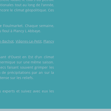
tionales tout au long de l'année,
ncore le climat géopolitique. Ces
rte Fioulmarket. Chaque semaine,
u fioul à Plancy L Abbaye.
e-Bachot
,
Viâpres-Le-Petit
,
Plancy
sant d'Ouest en Est d'un climat
e thermique sur une même saison.
ecs faisant souvent grimper les
e précipitations par an sur la
ense sur les reliefs.
 experts et suivez avec eux les