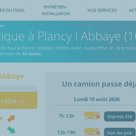
ENTRETIEN -
ER DU FIOUL
NOS SERVICES
AC
INSTALLATION
aye
tique à Plancy l Abbaye (
 du fioul à Plancy l Abbaye (10380), Aube.
Aujourd’hui, le
,
le prix du
ifférence de
16 euros
).
 Abbaye
Un camion passe dé
Lundi 10 août 2026
 1,623€ / L
7h-13h
Express 31€
ne
13h-19h
Voir les prix