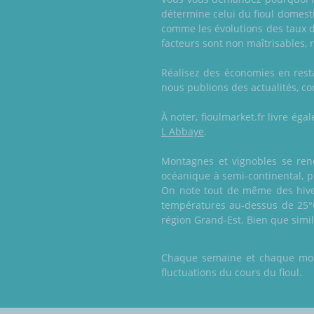
détermine celui du fioul domesti
comme les évolutions des taux de
facteurs sont non maîtrisables, 
Réalisez des économies en resta
nous publions des actualités, con
À noter, fioulmarket.fr livre é
L Abbaye
.
Montagnes et vignobles se renc
océanique à semi-continental, p
On note tout de même des hiver
températures au-dessus de 25°
région Grand-Est. Bien que simila
Chaque semaine et chaque mois,
fluctuations du cours du fioul.