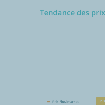
Tendance des prix
€/1
En s
Prix Fioulmarket