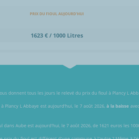
PRIX DU FIOUL AUJOURD'HUI
1623 € / 1000 Litres
ous donnent tous les jours le relevé du prix du fioul à Plancy L Ab
l à Plancy L Abbaye est aujourd'hui, le 7 août 2026,
à la baisse
avec
ul dans Aube est aujourd'hui, le 7 août 2026, de 1621 euros les 1000 
prix du fioul est différent d'une commune à l'autre ? Même à l'éch