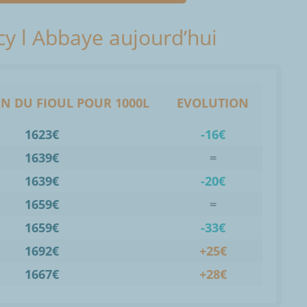
ncy l Abbaye aujourd’hui
N DU FIOUL POUR 1000L
EVOLUTION
1623€
-16€
1639€
=
1639€
-20€
1659€
=
1659€
-33€
1692€
+25€
1667€
+28€