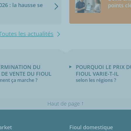
2026 : la hausse se
points cl
Toutes les actualités
ERMINATION DU
POURQUOI LE PRIX D
 DE VENTE DU FIOUL
FIOUL VARIE-T-IL
ent ça marche ?
selon les régions ?
↑
Haut de page
arket
Fioul domestique