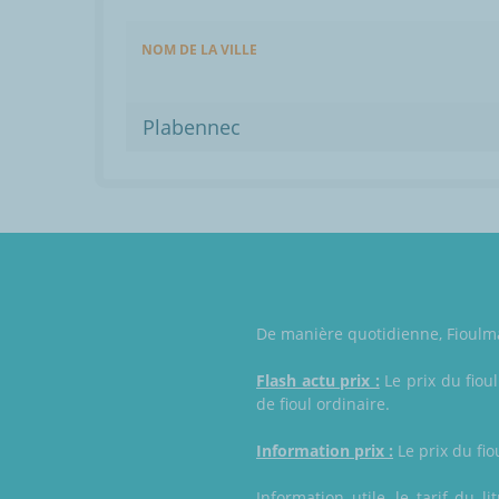
NOM DE LA VILLE
Plabennec
De manière quotidienne, Fioulmar
Flash actu prix :
Le prix du fiou
de fioul ordinaire.
Information prix :
Le prix du fio
Information utile, le tarif du l