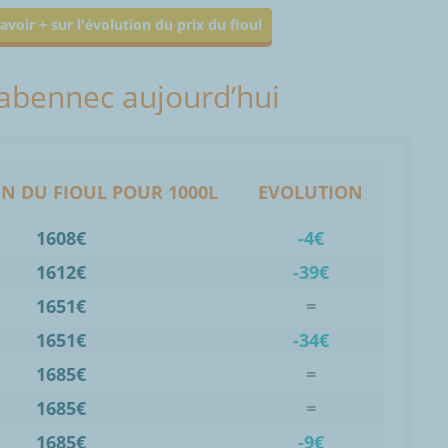
avoir + sur l'évolution du prix du fioul
Plabennec aujourd’hui
N DU FIOUL POUR 1000L
EVOLUTION
1608€
-4€
1612€
-39€
1651€
=
1651€
-34€
1685€
=
1685€
=
1685€
-9€