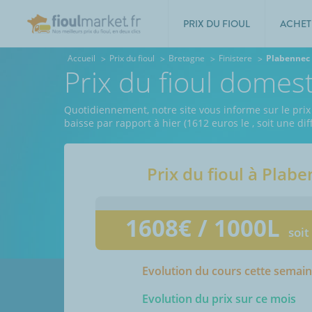
PRIX DU FIOUL
ACHET
Accueil
Prix du fioul
Bretagne
Finistere
Plabennec
Prix du fioul domes
Quotidiennement, notre site vous informe sur le prix 
baisse par rapport à hier (1612 euros le
, soit une d
Prix du fioul à
Plabe
1608
€ / 1000L
soit
Evolution du cours cette semai
Evolution du prix sur ce mois