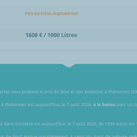
PRIX DU FIOUL AUJOURD'HUI
1608 € / 1000 Litres
ket vous propose le prix du fioul et son évolution à Plabennec (298
l à Plabennec est aujourd'hui, le 7 août 2026,
à la baisse
avec un ta
ul dans Finistere est aujourd'hui, le 7 août 2026, de 1599 euros les 1
itre de fioul évolue parallèlement à celui du baril de pétrole (m