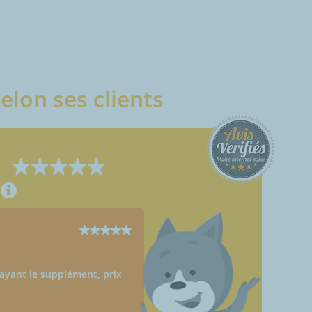
elon ses clients
ayant le supplément, prix