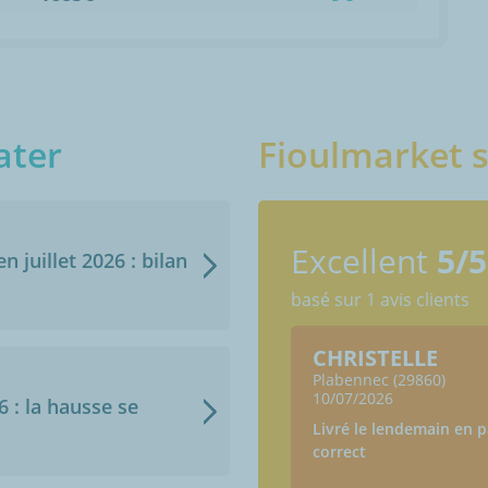
ater
Fioulmarket s
Excellent
5/5
n juillet 2026 : bilan
basé sur 1 avis clients
CHRISTELLE
Plabennec (29860)
10/07/2026
6 : la hausse se
Livré le lendemain en p
correct