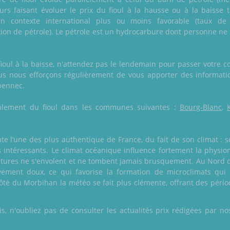
eurs faisant évoluer le prix du fioul à la hausse ou à la baisse
un contexte international plus ou moins favorable (taux de
ion de pétrole). Le pétrole est un hydrocarbure dont personne ne
ioul à la baisse, n'attendez pas le lendemain pour passer votre
ous nous efforçons régulièrement de vous apporter des information
abennec.
 également du fioul dans les communes suivantes :
Bourg-Blanc
,
te l’une des plus authentique de France, du fait de son climat : 
es intéressants. Le climat océanique influence fortement la phys
ratures ne s'envolent et ne tombent jamais brusquement. Au Nord de
vement doux, ce qui favorise la formation de microclimats qui
té du Morbihan la météo se fait plus clémente, offrant des périod
 n'oubliez pas de consulter les actualités prix rédigées par nos