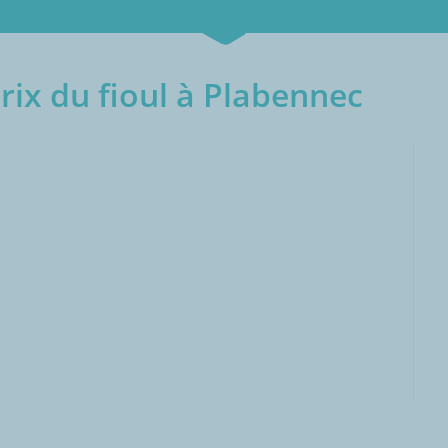
ix du fioul à Plabennec
000L