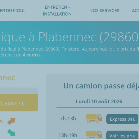
ENTRETIEN -
ER DU FIOUL
NOS SERVICES
AC
INSTALLATION
tique à Plabennec (29860
du fioul à Plabennec (29860), Finistere.
Aujourd’hui, le
,
le prix du f
ifférence de
4 euros
).
nnec
Un camion passe dé
Lundi 10 août 2026
 1,608€ / L
7h-13h
Express 31€
ne
13h-19h
Voir les prix