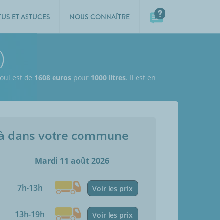
TUS ET ASTUCES
NOUS CONNAÎTRE
)
ioul est de
1608 euros
pour
1000 litres
. Il est en
jà dans votre commune
Mardi 11 août 2026
7h-13h
Voir les prix
13h-19h
Voir les prix