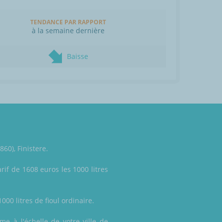
TENDANCE PAR RAPPORT
à la semaine dernière
Baisse
60), Finistere.
rif de 1608 euros les 1000 litres
000 litres de fioul ordinaire.
ême à l'échelle de votre ville de