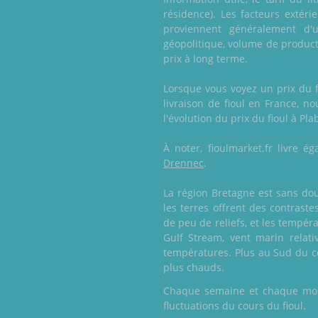
résidence). Les facteurs extéri
proviennent généralement d'
géopolitique, volume de product
prix à long terme.
Lorsque vous voyez un prix du f
livraison de fioul en France, n
l'évolution du prix du fioul à Pl
À noter, fioulmarket.fr livre
Drennec
.
La région Bretagne est sans dou
les terres offrent des contrast
de peu de reliefs, et les tempé
Gulf Stream, vent marin relati
températures. Plus au Sud du cô
plus chauds.
Chaque semaine et chaque mois,
fluctuations du cours du fioul.