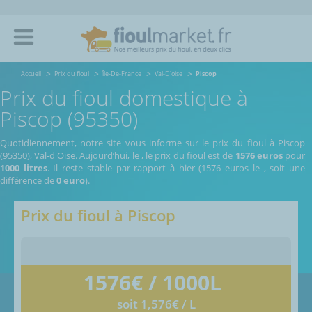
Accueil
Prix du fioul
île-De-France
Val-D'oise
Piscop
Prix du fioul domestique à
Piscop (95350)
Quotidiennement, notre site vous informe sur le prix du fioul à Piscop
(95350), Val-d'Oise.
Aujourd’hui, le
,
le prix du fioul est de
1576 euros
pour
1000 litres
. Il reste stable par rapport à hier (1576 euros le
, soit une
différence de
0 euro
).
Prix du fioul à
Piscop
1576
€ / 1000L
soit 1,576€ / L