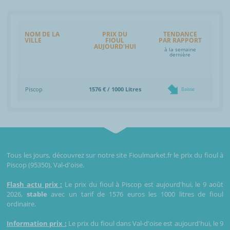
NOM DE LA
PRIX DU
TENDANCE
VILLE
FIOUL
PAR RAPPORT
AUJOURD'HUI
à la semaine
dernière
Piscop
1576 € / 1000 Litres
Baisse
Tous les jours, découvrez sur notre site Fioulmarket.fr le prix du fioul à
Piscop (95350), Val-d'oise.
Flash actu prix :
Le prix du fioul à Piscop est aujourd'hui, le 9 août
2026,
stable
avec un tarif de 1576 euros les 1000 litres de fioul
ordinaire.
Information prix :
Le prix du fioul dans Val-d'oise est aujourd'hui, le 9