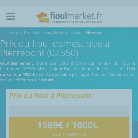
Accueil
Prix du fioul
Hauts-De-France
Aisne
Pierrepont
Prix du fioul domestique à
Pierrepont (02350)
Quotidiennement, notre site vous informe sur le prix du fioul à
Pierrepont (02350), Aisne.
Aujourd’hui, le
,
le prix du fioul est de
1589
euros
pour
1000 litres
. Il reste stable par rapport à hier (1589 euros le
,
soit une différence de
0 euro
).
Prix du fioul à
Pierrepont
1589
€ / 1000L
soit 1,589€ / L