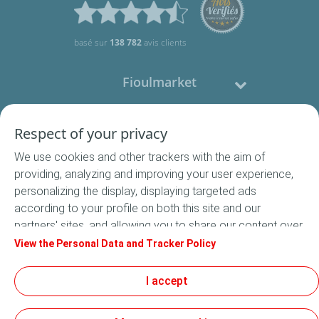
basé sur
138 782
avis clients
Fioulmarket
Fioul domestique
Respect of your privacy
We use cookies and other trackers with the aim of
Nous contacter
providing, analyzing and improving your user experience,
personalizing the display, displaying targeted ads
Suivez-nous
according to your profile on both this site and our
partners' sites, and allowing you to share our content over
social media. In accordance with French legislation,
View the Personal Data and Tracker Policy
certain audience measurement cookies are stored by
default. You can change your cookie settings at any time
I accept
Conditions Générales de Vente
by clicking on the "Manage my cookies" button. By clicking
Conditions générales d'utilisation
on the "Accept" button, you agree that we may store all