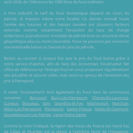
août 2026, de 1594 euros les 1000 litres de fioul ordinaire.
A titre indicatif, le tarif du fioul domestique dépend du cours du
pétrole, et impacte même votre localité. Ce dernier connaît toute
l'année des hausses et des baisses causées par plusieurs facteurs
externes, comme notamment l'évolution du taux de change
dollar/euro, la production mondiale de pétrole brut ou encore le climat
géopolitique plus ou moins favorable. Nous ne pouvons pas annoncer
une éventuelle baisse ou hausse du prix du pétrole.
Restez au courant à chaque fois que le prix du fioul baisse grâce à
notre service d'alertes, afin de faire des économies. Fioulmarket fait
office de référence sur l'énergie fioul en vous proposant régulièrement
des actualités et astuces utiles, mais aussi un aperçu de l'évolution des
prix à Pierrepont.
À noter, fioulmarket.fr livre également du fioul dans les communes
suivantes :
Boncourt
,
Bucy-Lès-Pierrepont
,
Chivres-En-Laonnois
,
Cuirieux
,
Ébouleau
,
Gizy
,
Grandlup-Et-Fay
,
Mâchecourt
,
Marchais
,
Missy-Lès-Pierrepont
,
Pierrepont
,
Sainte-Preuve
,
Vesles-Et-Caumont
,
Goudelancourt Les Pierrep
,
Liesse Notre Dame
.
Comme le nom l'indique, la région des Hauts de France (ex Nord Pas
de Calais et Picardie) est la région à l'extrême Nord de l'Hexagone.