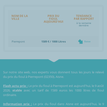
NOM DE LA
PRIX DU
TENDANCE
VILLE
FIOUL
PAR RAPPORT
AUJOURD'HUI
à la semaine
dernière
Pierrepont
1589 € / 1000 Litres
Baisse
Sur notre site web, nos experts vous donnent tous les jours le relevé
du prix du fioul à Pierrepont (02350), Aisne.
Flash actu prix :
Le prix du fioul à Pierrepont est aujourd'hui, le 9 août
2026,
stable
avec un tarif de 1589 euros les 1000 litres de fioul
ordinaire.
Information prix :
Le prix du fioul dans Aisne est aujourd'hui, le 9