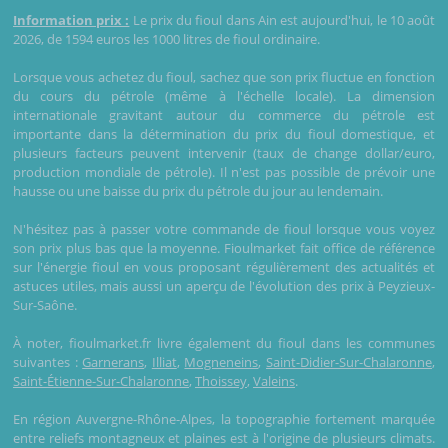
Information prix :
Le prix du fioul dans Ain est aujourd'hui, le 10 août
2026, de 1594 euros les 1000 litres de fioul ordinaire.
Lorsque vous achetez du fioul, sachez que son prix fluctue en fonction
du cours du pétrole (même à l'échelle locale). La dimension
internationale gravitant autour du commerce du pétrole est
importante dans la détermination du prix du fioul domestique, et
plusieurs facteurs peuvent intervenir (taux de change dollar/euro,
production mondiale de pétrole). Il n'est pas possible de prévoir une
hausse ou une baisse du prix du pétrole du jour au lendemain.
N'hésitez pas à passer votre commande de fioul lorsque vous voyez
son prix plus bas que la moyenne. Fioulmarket fait office de référence
sur l'énergie fioul en vous proposant régulièrement des actualités et
astuces utiles, mais aussi un aperçu de l'évolution des prix à Peyzieux-
Sur-Saône.
À noter, fioulmarket.fr livre également du fioul dans les communes
suivantes :
Garnerans
,
Illiat
,
Mogneneins
,
Saint-Didier-Sur-Chalaronne
,
Saint-Étienne-Sur-Chalaronne
,
Thoissey
,
Valeins
.
En région Auvergne-Rhône-Alpes, la topographie fortement marquée
entre reliefs montagneux et plaines est à l'origine de plusieurs climats.