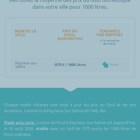
dans votre ville pour 1000 litres.
NOM DE LA
PRIX DU
TENDANCE
VILLE
FIOUL
PAR RAPPORT
AUJOURD'HUI
à la semaine
dernière
Peyzieux-sur-
1575 € / 1000 Litres
Baisse
Saône
Chaque matin obtenez une mise à jour du prix du fioul et de son
évolution, comme ici à Peyzieux-Sur-Saône (01140), Ain.
Flash actu prix :
Le prix du fioul à Peyzieux-Sur-Saône est aujourd'hui,
le 10 août 2026,
stable
avec un tarif de 1575 euros les 1000 litres de
fioul ordinaire.