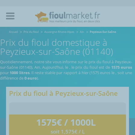
Accueil
Prix du fioul
Auvergne-Rhone-Alpes
Ain
Peyzieux-Sur-Saône
Prix du fioul domestique à
Peyzieux-sur-Saône (01140)
Quotidiennement, notre site vous informe sur le prix du fioul à Peyzieux-
sur-Saône (01140), Ain.
Aujourd’hui, le
,
le prix du fioul est de
1575 euros
pour
1000 litres
. Il reste stable par rapport à hier (1575 euros le
, soit une
différence de
0 euro
).
Prix du fioul à
Peyzieux-sur-Saône
1575
€ / 1000L
soit 1,575€ / L